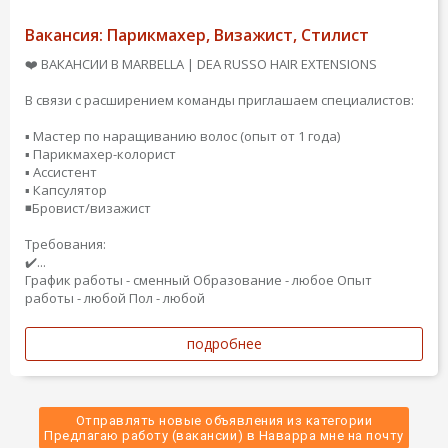
Вакансия: Парикмахер, Визажист, Стилист
❤️ ВАКАНСИИ В MARBELLA | DEA RUSSO HAIR EXTENSIONS
В связи с расширением команды приглашаем специалистов:
▪️ Мастер по наращиванию волос (опыт от 1 года)
▪️ Парикмахер-колорист
▪️ Ассистент
▪️ Капсулятор
◾️Бровист/визажист
Требования:
✔️...
График работы - сменный
Образование - любое
Опыт
работы - любой
Пол - любой
подробнее
Отправлять новые объявления из категории
 Предлагаю работу (вакансии) в Наварра мне на почту 