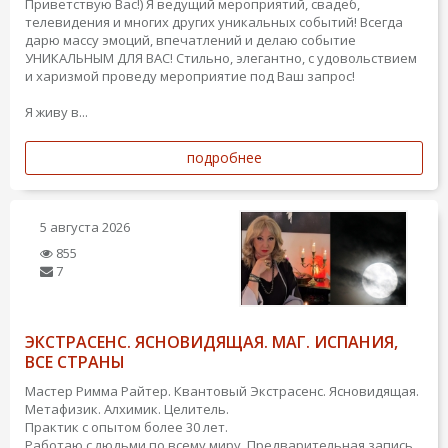
Приветствую Вас!) Я ведущий мероприятий, свадеб,
телевидения и многих других уникальных событий! Всегда
дарю массу эмоций, впечатлений и делаю событие
УНИКАЛЬНЫМ ДЛЯ ВАС! Стильно, элегантно, с удовольствием
и харизмой проведу мероприятие под Ваш запрос!
Я живу в...
подробнее
5 августа 2026
855
7
ЭКСТРАСЕНС. ЯСНОВИДЯЩАЯ. МАГ. ИСПАНИЯ,
ВСЕ СТРАНЫ
Мастер Римма Райтер. Квантовый Экстрасенс. Ясновидящая.
Метафизик. Алхимик. Целитель.
Практик с опытом более 30 лет.
Работаю с людьми по всему миру. Предварительная запись.