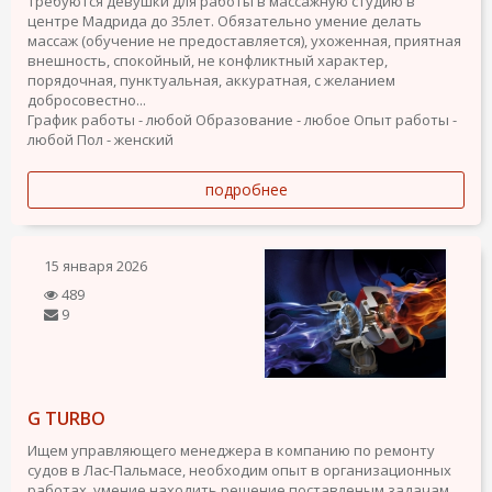
Требуются девушки для работы в массажную студию в
центре Мадрида до 35лет. Обязательно умение делать
массаж (обучение не предоставляется), ухоженная, приятная
внешность, спокойный, не конфликтный характер,
порядочная, пунктуальная, аккуратная, с желанием
добросовестно...
График работы - любой
Образование - любое
Опыт работы -
любой
Пол - женский
подробнее
15 января 2026
489
9
G TURBO
Ищем управляющего менеджера в компанию по ремонту
судов в Лас-Пальмасе, необходим опыт в организационных
работах, умение находить решение поставленым задачам,