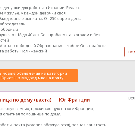
я девушки для работы в Испании. Релакс.
ем жильё, у каждой девочки своя
Ежедневные выплаты. От 250 евро в день
работодатель
вободный
ушек от 18 до 40 лет Без проблем с алкоголем и без
стей
аботы - свободный
Образование - любое
Опыт работы
ыта работы
Пол - женский
по
 новые объявления из категории
 Юристы в Мадрид мне на почту 
Вся
ица по дому (вахта) — Юг Франции
язычную семью, проживающую на юге Франции,
я опытная помощница по дому.
аботы: вахта (условия обсуждаются), полная занятость.