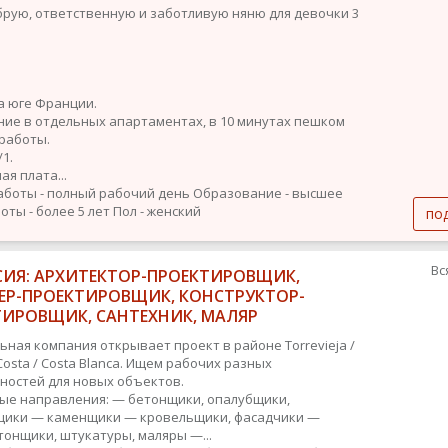
рую, ответственную и заботливую няню для девочки 3
а юге Франции.
ие в отдельных апартаментах, в 10 минутах пешком
 работы.
/1.
я плата...
аботы - полный рабочий день
Образование - высшее
оты - более 5 лет
Пол - женский
по
Вс
СИЯ: АРХИТЕКТОР-ПРОЕКТИРОВЩИК,
ЕР-ПРОЕКТИРОВЩИК, КОНСТРУКТОР-
ТИРОВЩИК, САНТЕХНИК, МАЛЯР
ьная компания открывает проект в районе Torrevieja /
Costa / Costa Blanca. Ищем рабочих разных
ностей для новых объектов.
ые направления: — бетонщики, опалубщики,
ики — каменщики — кровельщики, фасадчики —
тонщики, штукатуры, маляры —...