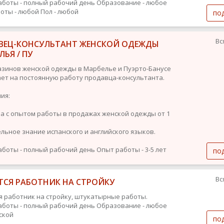
аботы - полный рабочий день
Образование - любое
оты - любой
Пол - любой
по
Вс
ВЕЦ-КОНСУЛЬТАНТ ЖЕНСКОЙ ОДЕЖДЫ
ЛЬЯ / ПУ
азинов женской одежды в Марбелье и Пуэрто-Банусе
ет на постоянную работу продавца-консультанта.
ия:
а с опытом работы в продажах женской одежды от 1
ельное знание испанского и английского языков.
аботы - полный рабочий день
Опыт работы - 3-5 лет
по
Вс
ТСЯ РАБОТНИК НА СТРОЙКУ
я работник на стройку, штукатырные работы.
аботы - полный рабочий день
Образование - любое
ской
по