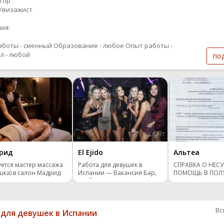
ятор
т/визажист
ия:
аботы - сменный
Образование - любое
Опыт работы -
л - любой
по
рид
El Ejido
Альтеа
ется мастер массажа
Работа для девушек в
СПРАВКА О НЕС
шка) в салон Мадрид
Испании — Вакансия Бар,
ПОМОЩЬ В ПОЛ
Клуб
Вс
 для девушек в Испании