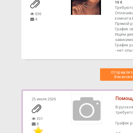
10 €
Требуютс
Оплачива
636
комната.
4
Прямой 
График с
Ищем дев
зависимо
График р
- нет оп
Отправлять
 Вакансия
Помощн
25 июля 2026
В русско
требуетс
331
График р
8