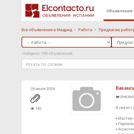
Объявления
Все объявления в Мадрид
>
Работа
>
Предлагаю работу
Найдено: 749 объявлений
Ваканс
26 июля 2026
❤️ ВАКАН
В связи 
145
▪️ Мастер
▪️ Парик
▪️ Ассисте