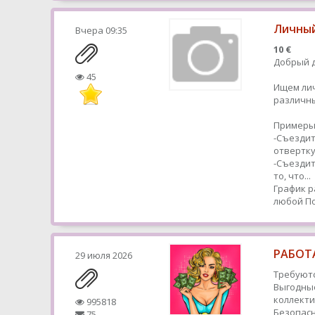
Личный
Вчера
09:35
10 €
Добрый д
45
Ищем ли
различн
Примеры
-Съездит
отвертк
-Съездит
то, что...
График р
любой
По
РАБОТА
29 июля 2026
Требуютс
Выгодные
коллекти
995818
Безопасн
75