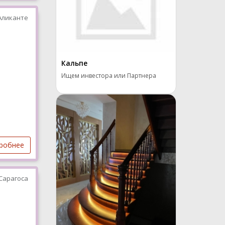
Аликанте
Кальпе
Ищем инвестора или Партнера
робнее
Сарагоса