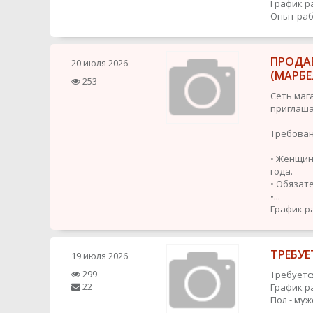
График р
Опыт раб
ПРОДА
20 июля 2026
(МАРБЕ
253
Сеть маг
приглаша
Требован
• Женщин
года.
• Обязат
•...
График р
ТРЕБУЕ
19 июля 2026
299
Требуетс
22
График р
Пол - муж