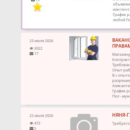
объявлен
или почт
График р
любой
По
ВАКАНС
23 июля 2026
ПРАВА
3022
17
Магазину
Контракт
Требован
Опыт раб
В с опыто
разрешен
Аликанте.
График р
Пол - муж
НЯНЯ-
22 июля 2026
472
Требуетс
5