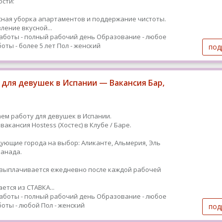
сти:
ная уборка апартаментов и поддержание чистоты.
ление вкусной...
аботы - полный рабочий день
Образование - любое
оты - более 5 лет
Пол - женский
под
 для девушек в Испании — Вакансия Бар,
ем работу для девушек в Испании.
вакансия Hostess (Хостес) в Клубе / Баре.
дующие города на выбор: Аликанте, Альмерия, Эль
Гранада.
ыплачивается ежедневно после каждой рабочей
ется из СТАВКА...
аботы - полный рабочий день
Образование - любое
оты - любой
Пол - женский
под