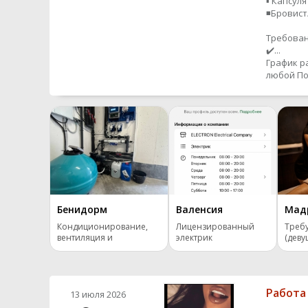
▪️ Капсул
◾️Бровис
Требован
✔️...
График р
любой
По
Бенидорм
Валенсия
Мад
Кондиционирование,
Лицензированный
Требу
вентиляция и
электрик
(деву
отопление.
Работа
13 июля 2026