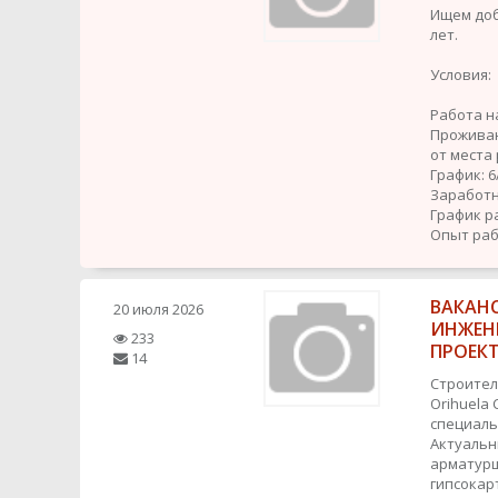
Ищем доб
лет.
Условия:
Работа н
Проживан
от места
График: 6
Заработна
График р
Опыт раб
ВАКАН
20 июля 2026
ИНЖЕН
233
ПРОЕК
14
Строител
Orihuela 
специаль
Актуальн
арматурщ
гипсокар