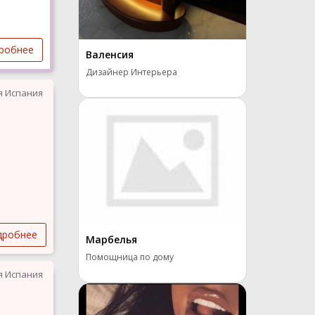
робнее
Валенсия
Дизайнер Интерьера
я Испания
дробнее
Марбелья
Помощница по дому
я Испания