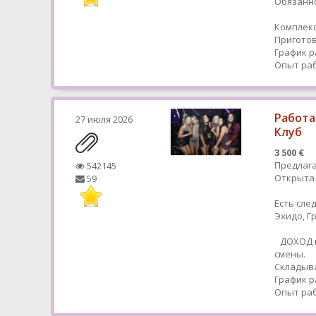
Обязанно
Комплекс
Приготов
График р
Опыт раб
Работа
27 июля 2026
Клуб
3 500 €
Предлага
542145
Открыта 
59
Есть сле
Эхидо, 
ДОХОД в
смены.
Складыва
График р
Опыт раб