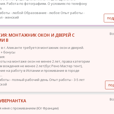
ия. Работа по фотографиям. О условиях по телефону
а.
аботы - любой
Образование - любое
Опыт работы -
л - женский
под
Вс
ИЯ: МОНТАЖНИК ОКОН И ДВЕРЕЙ С
МИ B
 в г. Аликанте требуется монтажник окон и дверей.
 + бонусы
ия:
оты на монтаже окон не менее 2 лет, права категории
м вождения не менее 2 лет(бус Рено Мастер тент),
ие на работу в Испании и проживание в городе
..
аботы - полный рабочий день
Опыт работы - 3-5 лет
ской
по
Вс
ГУВЕРНАНТКА
я няня с проживанием (Юг Франции)