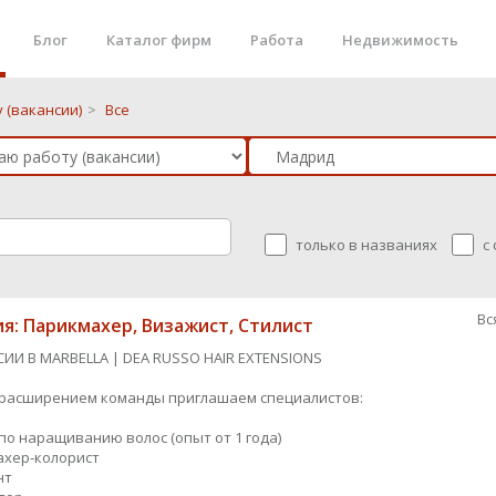
Блог
Каталог фирм
Работа
Недвижимость
 (вакансии)
>
Все
только в названиях
с
Вс
ия: Парикмахер, Визажист, Стилист
СИИ В MARBELLA | DEA RUSSO HAIR EXTENSIONS
с расширением команды приглашаем специалистов:
 по наращиванию волос (опыт от 1 года)
махер-колорист
нт