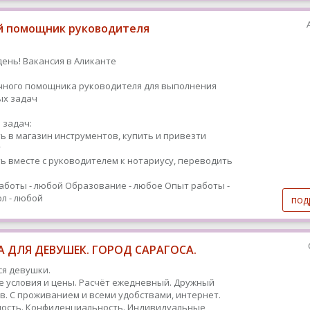
 помощник руководителя
ень! Вакансия в Аликанте
чного помощника руководителя для выполнения
ых задач
 задач:
ь в магазин инструментов, купить и привезти
у
ь вместе с руководителем к нотариусу, переводить
аботы - любой
Образование - любое
Опыт работы -
л - любой
под
 ДЛЯ ДЕВУШЕК. ГОРОД САРАГОСА.
я девушки.
 условия и цены. Расчёт ежедневный. Дружный
в. С проживанием и всеми удобствами, интернет.
ость. Конфиденциальность. Индивидуальные