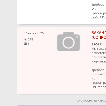
Требован
✔️...
График р
любой
По
ВАКАНС
16 июня 2026
(СОПР
278
5
2 000 €
Мы наход
ассистент
помогать
и органи
Требован
• Возраст:
•...
График р
Опыт рабо
-- мы добавили в ва