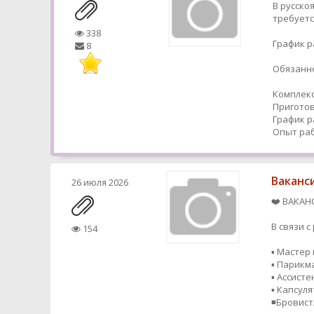
В русско
требуетс
338
График р
8
Обязанно
Комплекс
Приготов
График р
Опыт раб
Ваканс
26 июля 2026
❤️ ВАКАН
В связи 
154
▪️ Мастер
▪️ Парик
▪️ Ассисте
▪️ Капсул
◾️Бровис