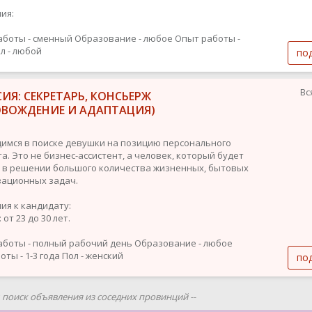
ия:
аботы - сменный
Образование - любое
Опыт работы -
л - любой
по
Вс
ИЯ: СЕКРЕТАРЬ, КОНСЬЕРЖ
ОВОЖДЕНИЕ И АДАПТАЦИЯ)
имся в поиске девушки на позицию персонального
а. Это не бизнес-ассистент, а человек, который будет
 в решении большого количества жизненных, бытовых
зационных задач.
ия к кандидату:
 от 23 до 30 лет.
аботы - полный рабочий день
Образование - любое
ты - 1-3 года
Пол - женский
по
ш поиск объявления из соседних провинций --