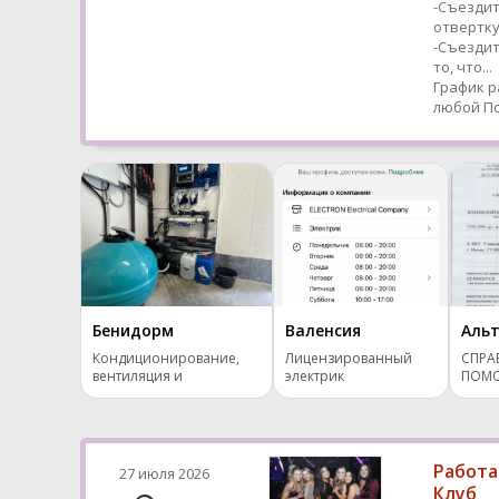
-Съездит
отвертк
-Съездит
то, что...
График р
любой
По
Бенидорм
Валенсия
Аль
Кондиционирование,
Лицензированный
СПРА
вентиляция и
электрик
ПОМО
отопление.
Работа
27 июля 2026
Клуб