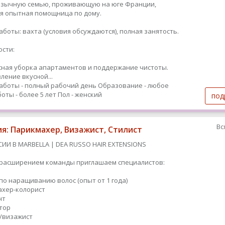
язычную семью, проживающую на юге Франции,
я опытная помощница по дому.
аботы: вахта (условия обсуждаются), полная занятость.
сти:
ная уборка апартаментов и поддержание чистоты.
ление вкусной...
аботы - полный рабочий день
Образование - любое
оты - более 5 лет
Пол - женский
под
Вс
ия: Парикмахер, Визажист, Стилист
СИИ В MARBELLA | DEA RUSSO HAIR EXTENSIONS
с расширением команды приглашаем специалистов:
 по наращиванию волос (опыт от 1 года)
махер-колорист
нт
ятор
т/визажист