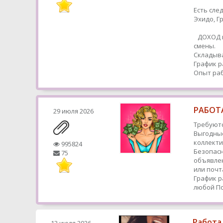
Есть сле
Эхидо, 
ДОХОД в
смены.
Складыва
График р
Опыт раб
РАБОТА
29 июля 2026
Требуютс
Выгодные
коллекти
995824
Безопасн
75
объявлен
или почт
График р
любой
По
Работа