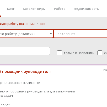
Блог
Каталог фирм
Работа
Недвижимость
гаю работу (вакансии)
>
Все
только в названиях
с
Вся
 помощник руководителя
ень! Вакансия в Аликанте
чного помощника руководителя для выполнения
ых задач
 задач: