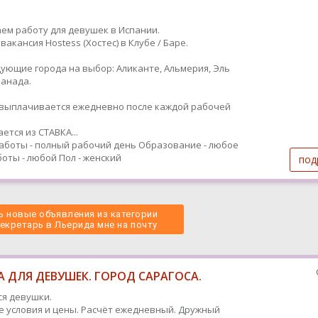
ем работу для девушек в Испании.
вакансия Hostess (Хостес) в Клубе / Баре.
дующие города на выбор: Аликанте, Альмерия, Эль
Гранада.
ыплачивается ежедневно после каждой рабочей
ется из СТАВКА...
аботы - полный рабочий день
Образование - любое
оты - любой
Пол - женский
под
 новые объявления из категории
Секретарь в Льерида мне на почту 
 ДЛЯ ДЕВУШЕК. ГОРОД САРАГОСА.
я девушки.
 условия и цены. Расчёт ежедневный. Дружный