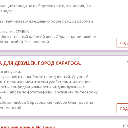
дующие города на выбор: Аликанте, Альмерия, Эль
Гранада.
ыплачивается ежедневно после каждой рабочей
ется из СТАВКА...
аботы - полный рабочий день
Образование - любое
оты - любой
Пол - женский
под
 ДЛЯ ДЕВУШЕК. ГОРОД САРАГОСА.
я девушки.
 условия и цены. Расчёт ежедневный. Дружный
в. С проживанием и всеми удобствами, интернет.
ость. Конфиденциальность. Индивидуальные
ия. Работа по фотографиям. О условиях по телефону
а.
аботы - любой
Образование - любое
Опыт работы -
л - женский
под
Вс
 для девушек в Испании