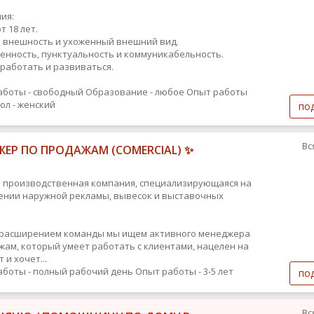
ия:
т 18 лет.
 внешность и ухоженный внешний вид.
енность, пунктуальность и коммуникабельность.
работать и развиваться.
аботы - свободный
Образование - любое
Опыт работы
ол - женский
по
Вс
ЕР ПО ПРОДАЖАМ (COMERCIAL) ✨
 производственная компания, специализирующаяся на
ении наружной рекламы, вывесок и выставочных
с расширением команды мы ищем активного менеджера
жам, который умеет работать с клиентами, нацелен на
 и хочет...
аботы - полный рабочий день
Опыт работы - 3-5 лет
по
Вс