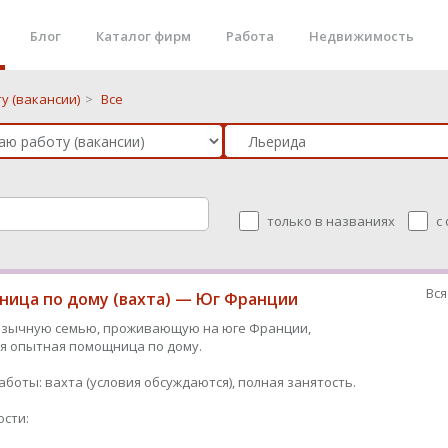
Блог
Каталог фирм
Работа
Недвижимость
у (вакансии)
>
Все
только в названиях
с
Вся
ица по дому (вахта) — Юг Франции
язычную семью, проживающую на юге Франции,
я опытная помощница по дому.
аботы: вахта (условия обсуждаются), полная занятость.
сти: