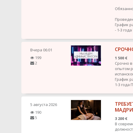
Обязанно
Проведен
График р
- 1-3 года
СРОЧН
Вчера
06:01
199
1 500 €
2
Срочно в
опытом ра
испанског
График р
1-3 года
П
ТРЕБУЕ
5 августа 2026
МАДР
190
5
3 200 €
В соврем
должност