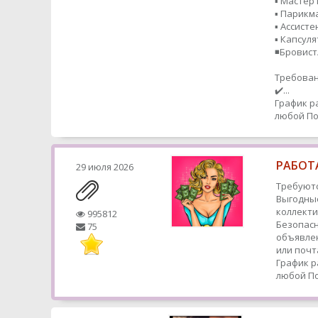
▪️ Мастер
▪️ Парик
▪️ Ассисте
▪️ Капсул
◾️Бровис
Требован
✔️...
График р
любой
По
РАБОТА
29 июля 2026
Требуютс
Выгодные
коллекти
995812
Безопасн
75
объявлен
или почт
График р
любой
По