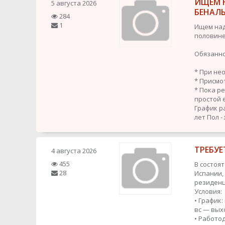
ИЩЕМ 
5 августа 2026
БЕНАЛ
284
1
Ищем над
половине
Обязанно
* При не
* Присмо
* Пока р
простой 
График р
лет
Пол -
ТРЕБУЕ
4 августа 2026
455
В состоя
28
Испании,
резиденц
Условия:
• График:
вс — вых
• Работо