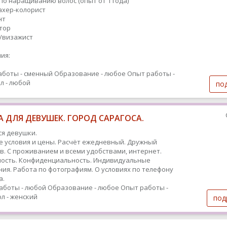
 по наращиванию волос (опыт от 1 года)
махер-колорист
нт
ятор
т/визажист
ия:
аботы - сменный
Образование - любое
Опыт работы -
л - любой
по
 ДЛЯ ДЕВУШЕК. ГОРОД САРАГОСА.
я девушки.
 условия и цены. Расчёт ежедневный. Дружный
в. С проживанием и всеми удобствами, интернет.
ость. Конфиденциальность. Индивидуальные
ия. Работа по фотографиям. О условиях по телефону
а.
аботы - любой
Образование - любое
Опыт работы -
л - женский
под