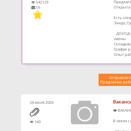
Предлага
542129
Открыта 
59
Есть сле
Эхидо, 
ДОХОД в
смены.
Складыва
График р
Опыт раб
Отправлять
 Предлагаю рабо
Ваканс
26 июля 2026
❤️ ВАКАН
В связи 
140