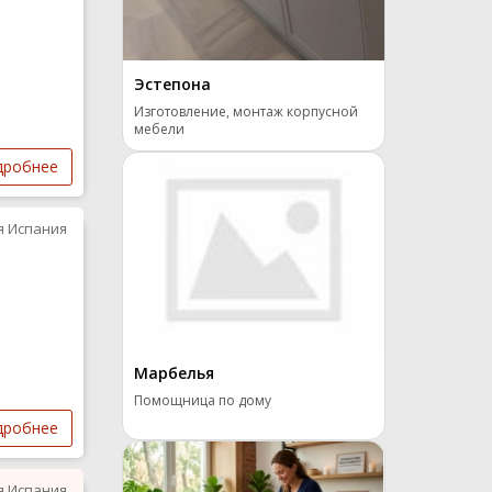
Эстепона
Изготовление, монтаж корпусной
мебели
дробнее
я Испания
Марбелья
Помощница по дому
дробнее
я Испания