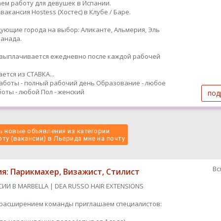
ем работу для девушек в Испании.
вакансия Hostess (Хостес) в Клубе / Баре.
дующие города на выбор: Аликанте, Альмерия, Эль
Гранада.
ыплачивается ежедневно после каждой рабочей
ется из СТАВКА...
аботы - полный рабочий день
Образование - любое
оты - любой
Пол - женский
под
 новые объявления из категории
ту (вакансии) в Льерида мне на почту 
Вс
ия: Парикмахер, Визажист, Стилист
СИИ В MARBELLA | DEA RUSSO HAIR EXTENSIONS
с расширением команды приглашаем специалистов: