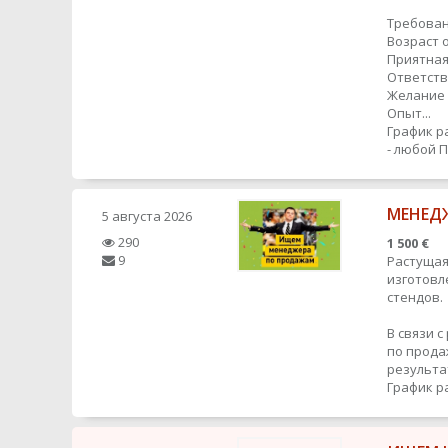
Требован
Возраст о
Приятная
Ответств
Желание 
Опыт...
График р
- любой
П
МЕНЕДЖ
5 августа 2026
290
1 500 €
9
Растущая
изготовл
стендов.
В связи 
по прода
результат
График р