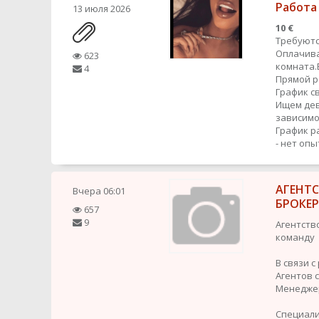
Работа
13 июля 2026
10 €
Требуютс
Оплачива
623
комната.
4
Прямой 
График с
Ищем дев
зависимо
График р
- нет оп
АГЕНТ
Вчера
06:01
БРОКЕ
657
9
Агентств
команду
В связи 
Агентов 
Менедже
Специали