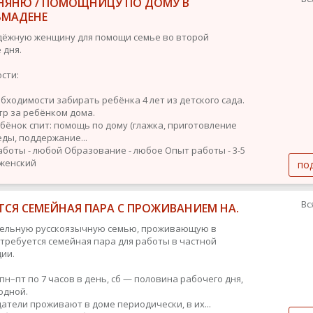
НЯНЮ / ПОМОЩНИЦУ ПО ДОМУ В
ЬМАДЕНЕ
ёжную женщину для помощи семье во второй
 дня.
сти:
обходимости забирать ребёнка 4 лет из детского сада.
тр за ребёнком дома.
ебёнок спит: помощь по дому (глажка, приготовление
еды, поддержание...
аботы - любой
Образование - любое
Опыт работы - 3-5
 женский
по
Вс
ТСЯ СЕМЕЙНАЯ ПАРА С ПРОЖИВАНИЕМ НА.
тельную русскоязычную семью, проживающую в
 требуется семейная пара для работы в частной
ии.
 пн–пт по 7 часов в день, сб — половина рабочего дня,
одной.
датели проживают в доме периодически, в их...