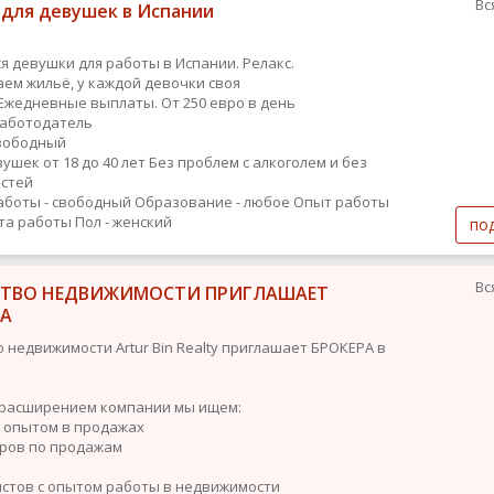
Вс
 для девушек в Испании
я девушки для работы в Испании. Релакс.
ем жильё, у каждой девочки своя
Ежедневные выплаты. От 250 евро в день
работодатель
вободный
ушек от 18 до 40 лет Без проблем с алкоголем и без
стей
аботы - свободный
Образование - любое
Опыт работы
ыта работы
Пол - женский
по
Вс
СТВО НЕДВИЖИМОСТИ ПРИГЛАШАЕТ
РА
о недвижимости Artur Bin Realty приглашает БРОКЕРА в
с расширением компании мы ищем:
с опытом в продажах
ров по продажам
стов с опытом работы в недвижимости