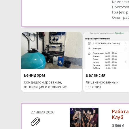
Комплекс
Приготов
График р
Опыт раб
Бенидорм
Валенсия
Кондиционирование,
Лицензированный
вентиляция и отопление.
электрик
Работа
27 июля 2026
Клуб
3 500 €