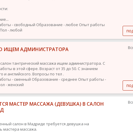
сти:
ие...
аботы - свободный
Образование - любое
Опыт работы
Пол - любой
по
Вс
О ИЩЕМ АДМИНИСТРАТОРА
 салон тантрический массажа ищем администратора. С
боты в этой сфере. Возраст от 35 до 50. С знанием
о и английского. Вопросы по тел .
аботы - сменный
Образование - среднее
Опыт работы -
ол - женский
по
Вс
ТСЯ МАСТЕР МАССАЖА (ДЕВУШКА) В САЛОН
ИД
енный салон в Мадриде требуется девушка на
ь мастера массажа.