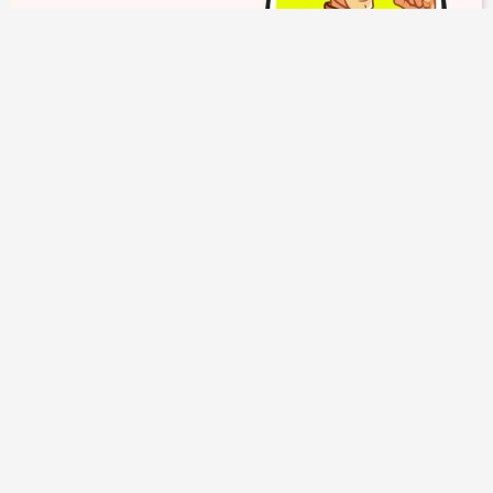
СТРОИТЕЛЬСТВО И РЕМОНТ-ПРОФЕССИОНАЛ
20+ ЛЕТ ОПЫТА
✅Предлагаю качественные услуги без посредников✅
✅Строительство и ремонт квартир, домов, участков
✅Внутренние и наружные отделочные работы
✅Монтаж и ремонт водопровода, канализации, электрики
✅Установка сантехники и бытовой техники
подробнее
21 мая 2026
254
6