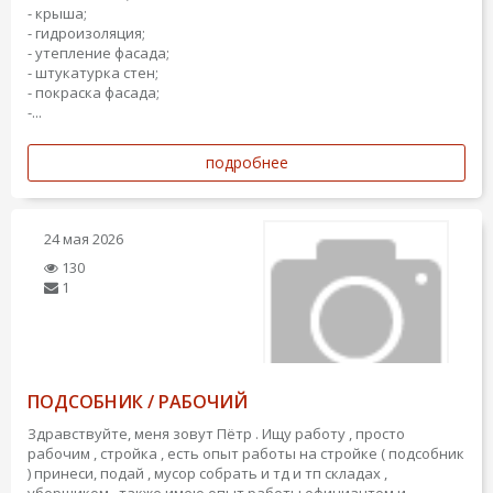
- крыша;
- гидроизоляция;
- утепление фасада;
- штукатурка стен;
- покраска фасада;
-...
подробнее
24 мая 2026
130
1
ПОДСОБНИК / РАБОЧИЙ
Здравствуйте, меня зовут Пётр . Ищу работу , просто
рабочим , стройка , есть опыт работы на стройке ( подсобник
) принеси, подай , мусор собрать и тд и тп складах ,
уборщиком , также имею опыт работы официантом и