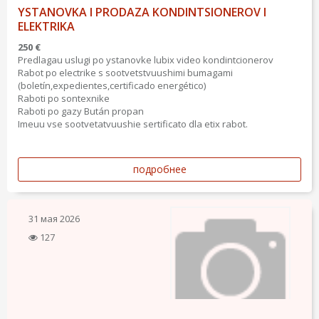
YSTANOVKA I PRODAZA KONDINTSIONEROV I
ELEKTRIKA
250 €
Predlagau uslugi po ystanovke lubix video kondintcionerov
Rabot po electrike s sootvetstvuushimi bumagami
(boletín,expedientes,certificado energético)
Raboti po sontexnike
Raboti po gazy Bután propan
Imeuu vse sootvetatvuushie sertificato dla etix rabot.
подробнее
31 мая 2026
127