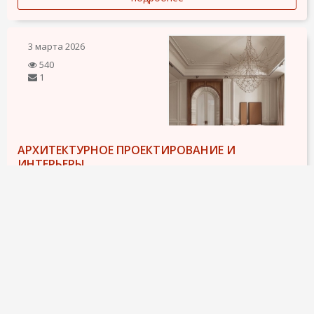
3 марта 2026
540
1
АРХИТЕКТУРНОЕ ПРОЕКТИРОВАНИЕ И
ИНТЕРЬЕРЫ
65 €
✨ Архитектурное проектирование и интерьер в стиле
“тихой роскоши”
(Marbella · Estepona · Puerto Banus · SIERRA BLANCA)
Создаём пространства, где архитектура и интерьер говорят
языком эстетики, а не трендов.
От элегантных вилл до современных апартаментов —
каждая деталь...