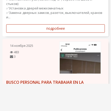
стыков)
✅Установка дверей межкомнатных
✅Замена: дверных замков, разеток, выключателей, кранов
и...
подробнее
14 ноября 2025
483
3
BUSCO PERSONAL PARA TRABAJAR EN LA
CONSTRUCCIÓN
Требуются специалисты на стройку в Барселоне.Плиточники,
каменщики,маляры и разнорабочие .Работы разные
,гипсокартон отделка ванн и кухни ,штукатурка и малярные
работы .