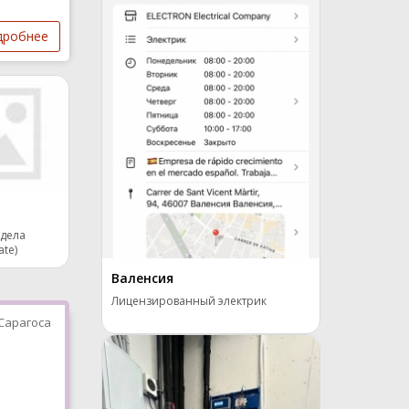
дробнее
тдела
ate)
Валенсия
Лицензированный электрик
Сарагоса