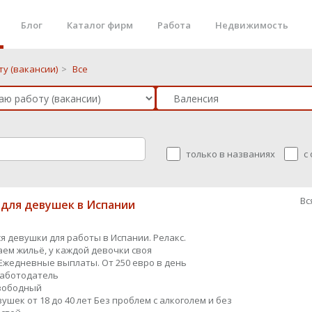
Блог
Каталог фирм
Работа
Недвижимость
у (вакансии)
>
Все
только в названиях
с
Вс
 для девушек в Испании
я девушки для работы в Испании. Релакс.
ем жильё, у каждой девочки своя
Ежедневные выплаты. От 250 евро в день
работодатель
вободный
ушек от 18 до 40 лет Без проблем с алкоголем и без