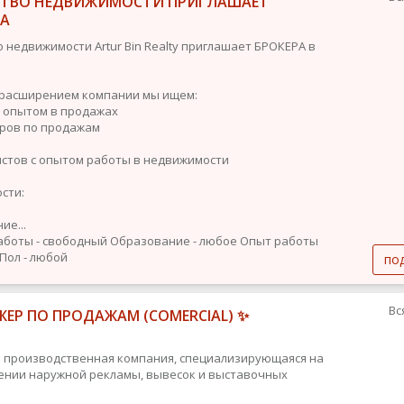
СТВО НЕДВИЖИМОСТИ ПРИГЛАШАЕТ
РА
о недвижимости Artur Bin Realty приглашает БРОКЕРА в
с расширением компании мы ищем:
с опытом в продажах
ров по продажам
стов с опытом работы в недвижимости
сти:
ие...
аботы - свободный
Образование - любое
Опыт работы
Пол - любой
по
Вс
ЕР ПО ПРОДАЖАМ (COMERCIAL) ✨
 производственная компания, специализирующаяся на
ении наружной рекламы, вывесок и выставочных