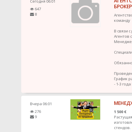
АГЕНТ
Сегодня
06:01
БРОКЕ
647
8
Агентств
команду
В связи 
Агентов 
Менедже
Специали
Обязанно
Проведен
График р
- 1-3 года
МЕНЕДЖ
Вчера
06:01
276
1 500 €
9
Растущая
изготовл
стендов.