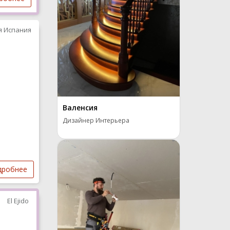
я Испания
Валенсия
Дизайнер Интерьера
дробнее
El Ejido