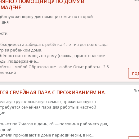
НЯНЮ / ПОМОЩНИЦУ ПО ДОМУ В
ЬМАДЕНЕ
ёжную женщину для помощи семье во второй
 дня.
сти:
обходимости забирать ребёнка 4 лет из детского сада.
тр за ребёнком дома.
ебёнок спит: помощь по дому (глажка, приготовление
еды, поддержание...
аботы - любой
Образование - любое
Опыт работы - 3-5
 женский
по
Вс
ТСЯ СЕМЕЙНАЯ ПАРА С ПРОЖИВАНИЕМ НА.
тельную русскоязычную семью, проживающую в
 требуется семейная пара для работы в частной
ии.
 пн–пт по 7 часов в день, сб — половина рабочего дня,
одной.
датели проживают в доме периодически, в их...