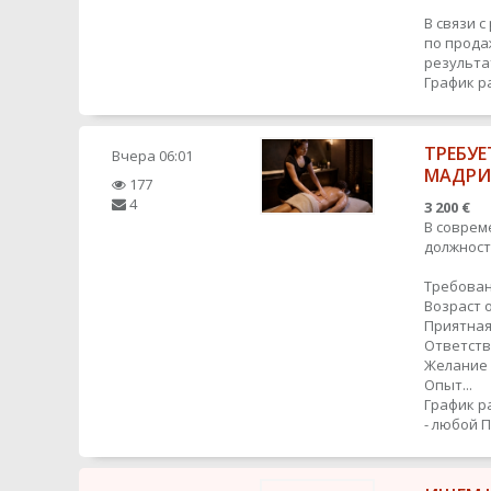
В связи 
по прода
результат
График р
ТРЕБУЕ
Вчера
06:01
МАДР
177
4
3 200 €
В соврем
должност
Требован
Возраст о
Приятная
Ответств
Желание 
Опыт...
График р
- любой
П