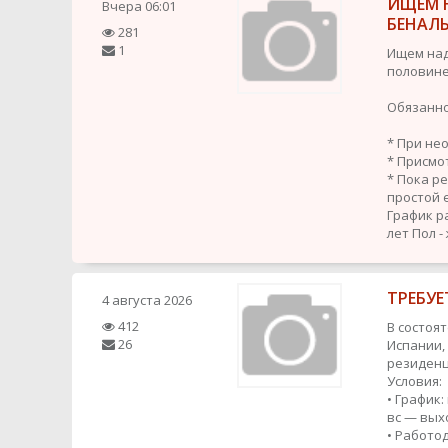
ИЩЕМ 
Вчера
06:01
БЕНАЛ
281
1
Ищем над
половине
Обязанно
* При не
* Присмо
* Пока р
простой 
График р
лет
Пол -
ТРЕБУЕ
4 августа 2026
412
В состоя
26
Испании,
резиденц
Условия:
• График:
вс — вых
• Работо