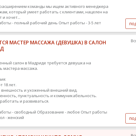
с расширением команды мы ищем активного менеджера
жам, который умеет работать с клиентами, нацелен на
 и хочет...
аботы - полный рабочий день
Опыт работы - 3-5 лет
по
Вс
ТСЯ МАСТЕР МАССАЖА (ДЕВУШКА) В САЛОН
ИД
енный салон в Мадриде требуется девушка на
ь мастера массажа.
ия:
т 18 лет.
 внешность и ухоженный внешний вид.
енность, пунктуальность и коммуникабельность.
работать и развиваться.
аботы - свободный
Образование - любое
Опыт работы
ол - женский
по
Вс