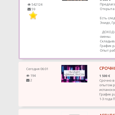
Предлага
542124
Открыта 
59
Есть сле
Эхидо, 
ДОХОД в
смены.
Складыва
График р
Опыт раб
СРОЧН
Сегодня
06:01
194
1 500 €
2
Срочно в
опытом ра
испанског
График р
1-3 года
П