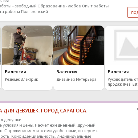
стей
аботы - свободный
Образование - любое
Опыт работы
ыта работы
Пол - женский
по
Валенсия
Валенсия
Валенсия
Резюме: Электрик
Дизайнер Интерьера
Руководитель о
продаж (Real Est
 ДЛЯ ДЕВУШЕК. ГОРОД САРАГОСА.
я девушки.
 условия и цены. Расчёт ежедневный. Дружный
в. С проживанием и всеми удобствами, интернет.
ость. Конфиденциальность. Индивидуальные