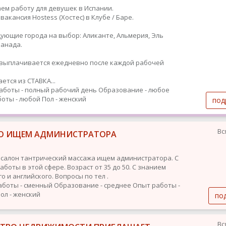
ем работу для девушек в Испании.
вакансия Hostess (Хостес) в Клубе / Баре.
дующие города на выбор: Аликанте, Альмерия, Эль
Гранада.
ыплачивается ежедневно после каждой рабочей
ется из СТАВКА...
аботы - полный рабочий день
Образование - любое
оты - любой
Пол - женский
под
Вс
О ИЩЕМ АДМИНИСТРАТОРА
 салон тантрический массажа ищем администратора. С
боты в этой сфере. Возраст от 35 до 50. С знанием
о и английского. Вопросы по тел .
аботы - сменный
Образование - среднее
Опыт работы -
ол - женский
по
Вс