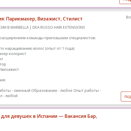
Вс
ия: Парикмахер, Визажист, Стилист
СИИ В MARBELLA | DEA RUSSO HAIR EXTENSIONS
с расширением команды приглашаем специалистов:
 по наращиванию волос (опыт от 1 года)
махер-колорист
нт
ятор
т/визажист
ия:
аботы - сменный
Образование - любое
Опыт работы -
л - любой
по
 для девушек в Испании — Вакансия Бар,