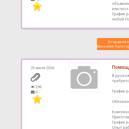
объявлен
или почт
График р
любой
По
Отправлять
 Вакансия Культу
Помощн
25 июля 2026
В русско
требуетс
296
График р
6
Обязанно
Комплекс
Приготов
График р
Опыт раб