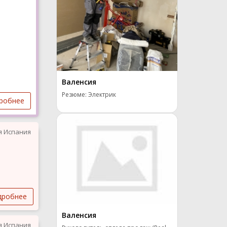
Валенсия
Резюме: Электрик
робнее
я Испания
дробнее
Валенсия
я Испания