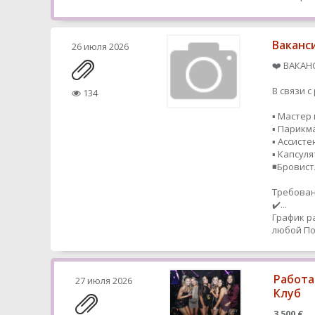
Ваканс
26 июля 2026
❤️ ВАКАН
В связи 
134
▪️ Мастер
▪️ Парик
▪️ Ассисте
▪️ Капсул
◾️Бровис
Требован
✔️...
График р
любой
По
Работа
27 июля 2026
Клуб
3 500 €