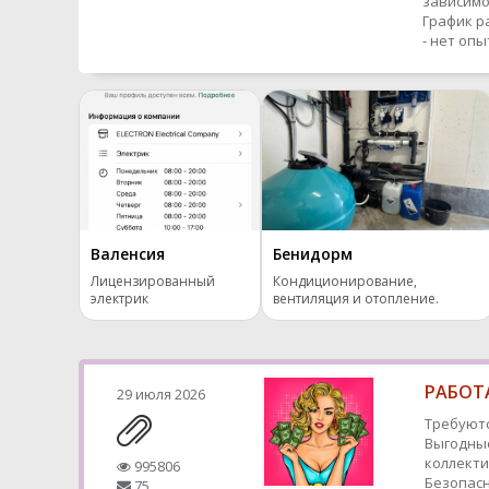
зависимо
График р
- нет оп
Валенсия
Бенидорм
Лицензированный
Кондиционирование,
электрик
вентиляция и отопление.
РАБОТА
29 июля 2026
Требуютс
Выгодные
коллекти
995806
Безопасн
75