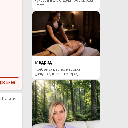
Руководитель отдела продаж (Real
Estate)
Мадрид
Требуется мастер массажа
(девушка) в салон Мадрид
дробнее
я Испания