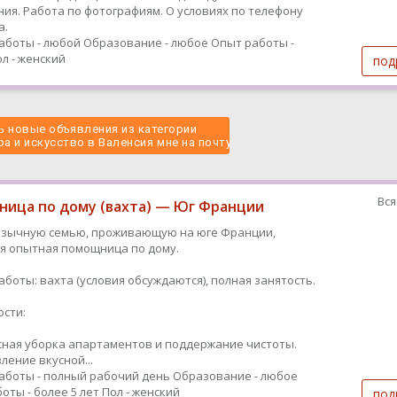
ия. Работа по фотографиям. О условиях по телефону
а.
аботы - любой
Образование - любое
Опыт работы -
л - женский
под
 новые объявления из категории
ра и искусство в Валенсия мне на почту 
Вся
ица по дому (вахта) — Юг Франции
язычную семью, проживающую на юге Франции,
я опытная помощница по дому.
аботы: вахта (условия обсуждаются), полная занятость.
сти:
ная уборка апартаментов и поддержание чистоты.
ление вкусной...
аботы - полный рабочий день
Образование - любое
оты - более 5 лет
Пол - женский
под