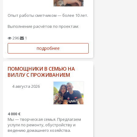
Опыт работы сметчиком — более 10 лет.
Выполнение расчётов по проектам:
анализ проектной документации,
чертежей, планировочных решений и
296
1
технических заданий, определение
подробнее
состава работ, объёмов, материалов и
стоимости реализации.
Основные разделы: ремонтные...
ПОМОЩНИКИ В СЕМЬЮ НА
ВИЛЛУ С ПРОЖИВАНИЕМ
4 августа 2026
4 000 €
​Мы — творческая семья. Предлагаем
услуги по ремонту, обустройству и
ведению домашнего хозяйства.
​Ремонт и благоустройство: