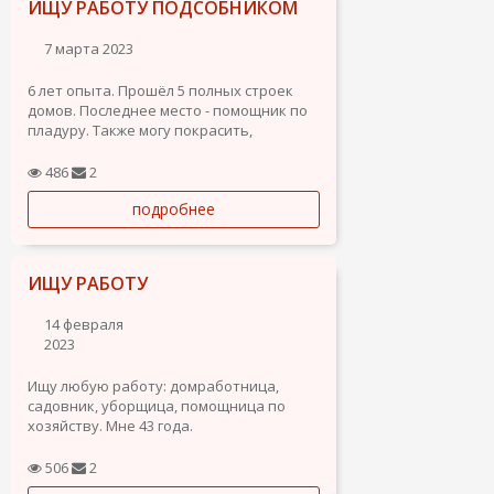
ИЩУ РАБОТУ ПОДСОБНИКОМ
7 марта 2023
6 лет опыта. Прошёл 5 полных строек
домов. Последнее место - помощник по
пладуру. Также могу покрасить,
затереть. Есть опыт подсобником у всех
видов работ.
486
2
подробнее
ИЩУ РАБОТУ
14 февраля
2023
Ищу любую работу: домработница,
садовник, уборщица, помощница по
хозяйству. Мне 43 года.
506
2