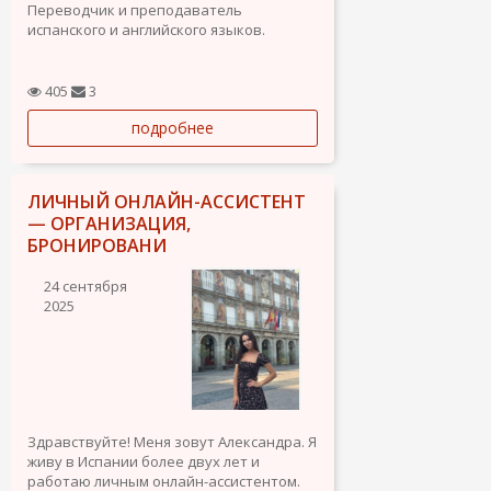
Переводчик и преподаватель
испанского и английского языков.
Опыт работы:
405
3
-Онлайн-преподаватель испанского и
подробнее
английского языков (более 3-х лет);
-Устный переводчик в компании
AIDiagnostic (поставка
латиноамериканским клиентам
ЛИЧНЫЙ ОНЛАЙН-АССИСТЕНТ
медицинской аппаратуры,...
— ОРГАНИЗАЦИЯ,
БРОНИРОВАНИ
24 сентября
2025
Здравствуйте! Меня зовут Александра. Я
живу в Испании более двух лет и
работаю личным онлайн-ассистентом.