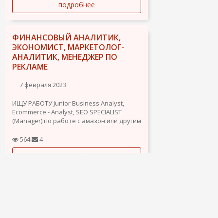
подробнее
ФИНАНСОВЫЙ АНАЛИТИК,
ЭКОНОМИСТ, МАРКЕТОЛОГ-
АНАЛИТИК, МЕНЕДЖЕР ПО
РЕКЛАМЕ
7 февраля 2023
ИЩУ РАБОТУ Junior Business Analyst,
Ecommerce - Analyst, SEO SPECIALIST
(Manager) по работе с амазон или другим
маркетплейсом. Ищу
высокооплачиваемую работу в Испании
564
4
(город Севилья, Валенсия) .
подробнее
Есть резюме, где более подробно
описаны навыки и опыт (могу выслать).
ПАРЕНЬ ИЩЕТ РАБОТУ
Возможен вариант работы...
19 декабря 2022