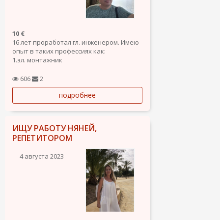
10 €
16 лет проработал гл. инженером. Имею
опыт в таких профессиях как:
1.эл. монтажник
2. электрик
3. слесарь
606
2
4. Водитель. категория С 26лет стажа
подробнее
5. Плиточник.
6. Шпаклёвка стен.
7. Сантехник.
8. Механик
ИЩУ РАБОТУ НЯНЕЙ,
9. эл. механик.
РЕПЕТИТОРОМ
4 августа 2023