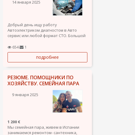
14 января 2025
Добрый день ищу работу
Автоэлектриком диагностом в Авто
сервис или любой формат СТО. Большой
опыт работы с автоматикой
электроникой более 10 лет, много проф.
654
1
оборудования для профессиональной
подробнее
диагностики и ремонта машин, есть
документы, разрешение на работу.
РЕЗЮМЕ. ПОМОЩНИКИ ПО
ХОЗЯЙСТВУ. СЕМЕЙНАЯ ПАРА
9 января 2025
1 200 €
Мы семейная пара, живем в Испании
занимаемся ремонтом- сантехника,