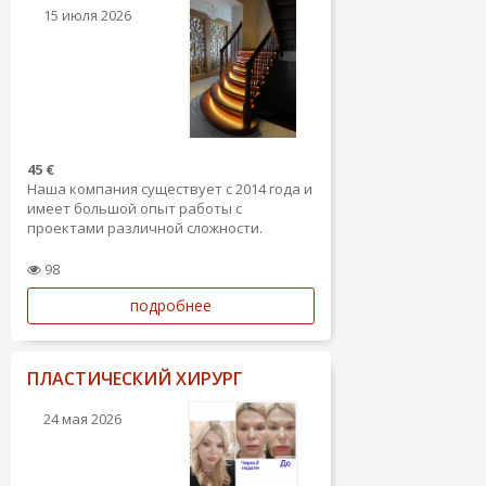
15 июля 2026
45 €
Наша компания существует с 2014 года и
имеет большой опыт работы с
проектами различной сложности.
Мы создаем как эксклюзивные, так и
98
бюджетные интерьеры. Имеем опыт
подробнее
работы не только в Латвии, но и за
границей (Англия, Испания, Россия).
Наша команда предлагает...
ПЛАСТИЧЕСКИЙ ХИРУРГ
24 мая 2026