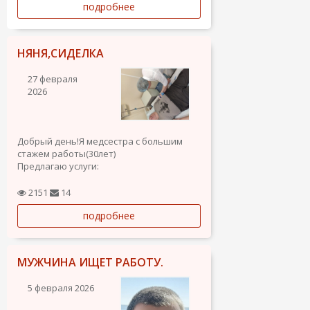
подробнее
Севилье( есть образование
государственное и муниципальное...
НЯНЯ,СИДЕЛКА
27 февраля
2026
Добрый день!Я медсестра с большим
стажем работы(30лет)
Предлагаю услуги:
Няня (полный уход,кормление,
прогулки ,о.р 6л от 0мес-4 лет)
2151
14
Детский массаж(о.р 4года)
подробнее
Уход за детьми-инвалидами.
Есть опыт работы в геронтологии(с
пожилыми людьми).
Могу...
МУЖЧИНА ИЩЕТ РАБОТУ.
5 февраля 2026