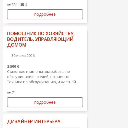
​Занимаемся ремонтом и флиппингом
3311
4
квартир и домов.
подробнее
​Декорируем и красим старую мебель.
​Выполняем любые технические
работы...
ПОМОЩНИК ПО ХОЗЯЙСТВУ,
ВОДИТЕЛЬ, УПРАВЛЯЮЩИЙ
ДОМОМ
30 июля 2026
2 500 €
С многолетним опытом работы по
обслуживанию отелей, в качестве
Техника по обслуживанию, и частной
недвижимости в Испании.
71
подробнее
ДИЗАЙНЕР ИНТЕРЬЕРА