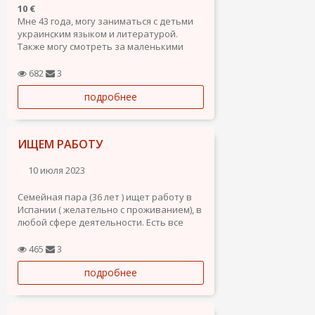
10 €
Мне 43 года, могу заниматься с детьми
украинским языком и литературой.
Также могу смотреть за маленькими
детьми. Опыт имею. В данный момент
живу в Jerez de la Frontera
682
3
подробнее
ИЩЕМ РАБОТУ
10 июля 2023
Семейная пара (36 лет ) ищет работу в
Испании ( желательно с проживанием), в
любой сфере деятельности. Есть все
необходимые документы для работы.
465
3
подробнее