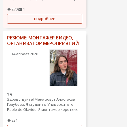
процесса.
Чем занимаюсь на практике:
270
1
Минимизация административных
подробнее
рисков: Проверка документов,
контрактов. Работа с нотариатом и
госслужбами с пониманием местных...
РЕЗЮМЕ: МОНТАЖЕР ВИДЕО,
ОРГАНИЗАТОР МЕРОПРИЯТИЙ
14 апреля 2026
1 €
Здравствуйте! Меня зовут Анастасия
Голубева. Я студент в Университете
Pablo de Olavide. Я монтажер коротких
видео reels, также более длинные видео
по запросу. Ищу заказы, а также работу
231
в сфере организации мероприятий в