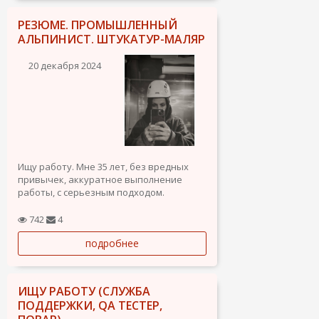
здоровье после...
РЕЗЮМЕ. ПРОМЫШЛЕННЫЙ
АЛЬПИНИСТ. ШТУКАТУР-МАЛЯР
20 декабря 2024
Ищу работу. Мне 35 лет, без вредных
привычек, аккуратное выполнение
работы, с серьезным подходом.
Промышленный альпинист опыт работы
742
4
более 10 лет - монтаж/демонтаж,
подробнее
стекломой, гидроизоляция швов,
малярные работы, обеспыл и тд.
Маляр, опыт работы в...
ИЩУ РАБОТУ (СЛУЖБА
ПОДДЕРЖКИ, QA ТЕСТЕР,