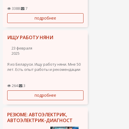
Помогаю предпринимателям, семьям и
3388
7
частным клиентам с повседневными
подробнее
задачами — удалённо, надёжно и с
деликатным подходом.
Уже сотрудничаю с одной парой...
ИЩУ РАБОТУ НЯНИ
23 февраля
2025
Я из Беларуси. Ищу работу няни. Мне 50
лет. Есть опыт работы и рекомендации
264
3
подробнее
РЕЗЮМЕ: АВТОЭЛЕКТРИК,
АВТОЭЛЕКТРИК-ДИАГНОСТ