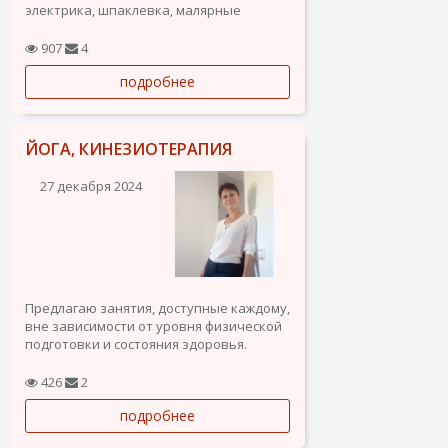
электрика, шпаклевка, малярные
работы, сборка и установка мебели и мн
др. Так же любим готовить, можем
907
4
привести в порядок Ваш дом, квартиру -
подробнее
двор все что касается по хозяйству.
Любим чистоту и порядок !
ЙОГА, КИНЕЗИОТЕРАПИЯ
27 декабря 2024
Предлагаю занятия, доступные каждому,
вне зависимости от уровня физической
подготовки и состояния здоровья.
Дыхательные упражнения, медитация,
постизометрическая релаксация,
426
2
миофасциальный релиз,
подробнее
кинезиотерапия.
Помогаю восстановить и улучшить