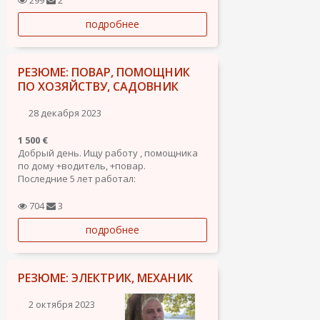
299
2
подробнее
РЕЗЮМЕ: ПОВАР, ПОМОЩНИК
ПО ХОЗЯЙСТВУ, САДОВНИК
28 декабря 2023
1 500 €
Добрый день. Ищу работу , помощника
по дому +водитель, +повар.
Последние 5 лет работал:
Польша , 4 года , завод тротуарной
плитки.
704
3
Испания 1 год солнечные панели.
подробнее
Образование : экономист.
Ищу любую работу .
РЕЗЮМЕ: ЭЛЕКТРИК, МЕХАНИК
2 октября 2023