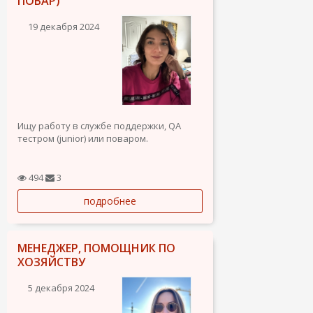
ПОВАР)
19 декабря 2024
Ищу работу в службе поддержки, QA
тестром (junior) или поваром.
Свободно владею английским языком
(C1), большой опыт работы в
494
3
международных компаниях, где
подробнее
английский был основным языком
общения.
Опыт в службе поддержки: Работала в
МЕНЕДЖЕР, ПОМОЩНИК ПО
международных компаниях,...
ХОЗЯЙСТВУ
5 декабря 2024