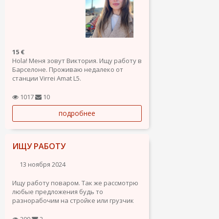
15 €
Hola! Меня зовут Виктория. Ищу работу в
Барселоне. Проживаю недалеко от
станции Virrei Amat L5.
Рассматриваю вакансии: Ассистент
менеджера по продажам; Помощник по
1017
10
хозяйству; Комплектовщик склада.
подробнее
О себе: Мне 41 год. Я из Москвы. Живу в
Барселоне с июня 2023 г. Резиденция с
правом...
ИЩУ РАБОТУ
13 ноября 2024
Ищу работу поваром. Так же рассмотрю
любые предложения будь то
разнорабочим на стройке или грузчик