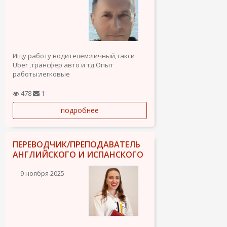
Ищу работу водителем:личный,такси
Uber ,трансфер авто и тд.Опыт
работы:легковые
автомобили,минивены,микроавтобусы.Также
рассмотрю любые другие
478
1
предложения.Разрешение на
подробнее
работу,испанское водительское
удостоверение категории В.Рассмотрю
любые...
ПЕРЕВОДЧИК/ПРЕПОДАВАТЕЛЬ
АНГЛИЙСКОГО И ИСПАНСКОГО
9 ноября 2025