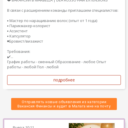
❤️ ВАКАНСИИ В MARBELLA | DEA RUSSO HAIR EXTENSIONS
В связи с расширением команды приглашаем специалистов:
▪️ Мастер по наращиванию волос (опыт от 1 года)
▪️ Парикмахер-колорист
▪️ Ассистент
▪️ Капсулятор
◾️Бровист/визажист
Требования:
✔️...
График работы - сменный
Образование - любое
Опыт
работы - любой
Пол - любой
подробнее
Отправлять новые объявления из категории
 Вакансия Финансы и аудит в Малага мне на почту 
Вчера
10:11