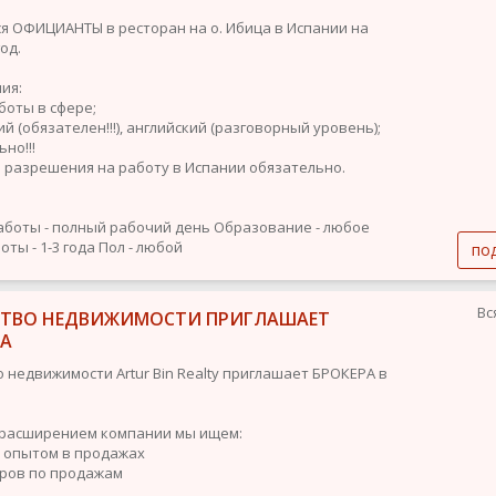
я ОФИЦИАНТЫ в ресторан на о. Ибица в Испании на
од.
ия:
боты в сфере;
ий (обязателен!!!), английский (разговорный уровень);
но!!!
е разрешения на работу в Испании обязательно.
аботы - полный рабочий день
Образование - любое
ты - 1-3 года
Пол - любой
по
Вс
СТВО НЕДВИЖИМОСТИ ПРИГЛАШАЕТ
РА
о недвижимости Artur Bin Realty приглашает БРОКЕРА в
с расширением компании мы ищем:
с опытом в продажах
ров по продажам