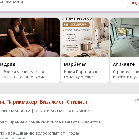
л - женский
под
адрид
Марбелья
Аликанте
ребуется мастер массажа
Ищем Портного в
Строительств
девушка) в салон Мадрид
команду Ателье
и реконструк
Вс
ия: Парикмахер, Визажист, Стилист
СИИ В MARBELLA | DEA RUSSO HAIR EXTENSIONS
с расширением команды приглашаем специалистов:
 по наращиванию волос (опыт от 1 года)
махер-колорист