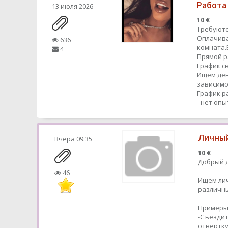
Работа
13 июля 2026
10 €
Требуютс
Оплачива
636
комната.
4
Прямой 
График с
Ищем дев
зависимо
График р
- нет оп
Личный
Вчера
09:35
10 €
Добрый д
46
Ищем ли
различн
Примеры
-Съездит
отвертк