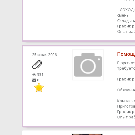
ДОХОД в
смены.
Складыва
График р
Опыт раб
Помощн
25 июля 2026
В русско
требуетс
331
График р
8
Обязанно
Комплекс
Приготов
График р
Опыт раб