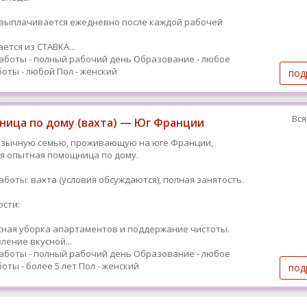
ыплачивается ежедневно после каждой рабочей
ется из СТАВКА...
аботы - полный рабочий день
Образование - любое
оты - любой
Пол - женский
под
Вся
ица по дому (вахта) — Юг Франции
язычную семью, проживающую на юге Франции,
я опытная помощница по дому.
аботы: вахта (условия обсуждаются), полная занятость.
сти:
ная уборка апартаментов и поддержание чистоты.
ление вкусной...
аботы - полный рабочий день
Образование - любое
оты - более 5 лет
Пол - женский
под