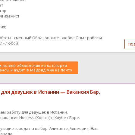
нт
ятор
т/визажист
ия:
аботы - сменный
Образование - любое
Опыт работы -
л - любой
по
 новые объявления из категории
ансы и аудит в Мадрид мне на почту 
 для девушек в Испании — Вакансия Бар,
ем работу для девушек в Испании.
вакансия Hostess (Хостес) в Клубе / Баре.
дующие города на выбор: Аликанте, Альмерия, Эль
Гранада.