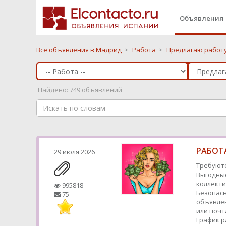
Объявления
Все объявления в Мадрид
>
Работа
>
Предлагаю работу
Найдено: 749 объявлений
РАБОТА
29 июля 2026
Требуютс
Выгодные
коллекти
995818
Безопасн
75
объявлен
или почт
График р