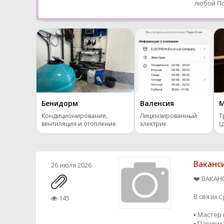
любой
По
Бенидорм
Валенсия
М
Кондиционирование,
Лицензированный
Т
вентиляция и отопление.
электрик
(
Ваканс
26 июля 2026
❤️ ВАКАН
В связи 
145
▪️ Мастер
▪️ Парик