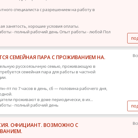
тного специалиста с разрешением на работу в
ая занятость, хорошие условия оплаты.
аботы - полный рабочий день
Опыт работы - любой
Пол
по
Вс
ТСЯ СЕМЕЙНАЯ ПАРА С ПРОЖИВАНИЕМ НА.
тельную русскоязычную семью, проживающую в
 требуется семейная пара для работы в частной
ии.
 пн–пт по 7 часов в день, сб — половина рабочего дня,
одной.
датели проживают в доме периодически, в их...
аботы - полный рабочий день
по
Вс
СИЯ. ОФИЦИАНТ. ВОЗМОЖНО С
ВАНИЕМ.