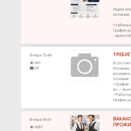
Ищем опы
Испании.
Стабильн
График р
- мужской
ТРЕБУЕ
Вчера
15:49
641
В состоя
28
Испании,
резиденц
Условия:
• График:
вс — вых
• Работо
График р
ВАКАН
Вчера
06:01
ПРОЖИ
4387