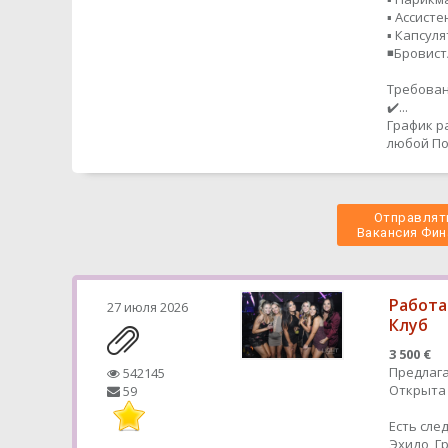
▪️ Ассисте
▪️ Капсул
◾️Бровис
Требован
✔️...
График р
любой
По
Отправлять
 Вакансия Фин
Работа
27 июля 2026
Клуб
3 500 €
Предлага
542145
Открыта 
59
Есть сле
Эхидо, 