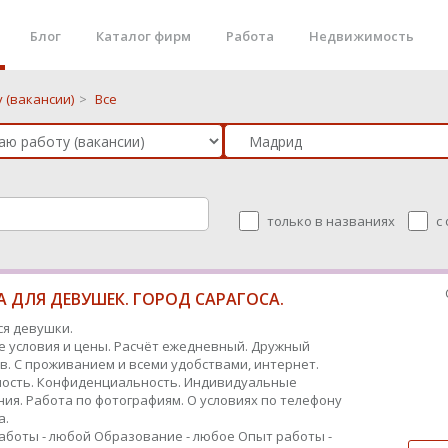
Блог
Каталог фирм
Работа
Недвижимость
 (вакансии)
>
Все
только в названиях
с
 ДЛЯ ДЕВУШЕК. ГОРОД САРАГОСА.
я девушки.
 условия и цены. Расчёт ежедневный. Дружный
в. С проживанием и всеми удобствами, интернет.
ость. Конфиденциальность. Индивидуальные
ия. Работа по фотографиям. О условиях по телефону
а.
аботы - любой
Образование - любое
Опыт работы -