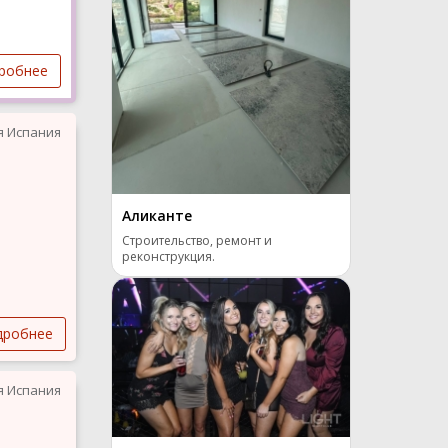
робнее
я Испания
Аликанте
Строительство, ремонт и
реконструкция.
дробнее
я Испания