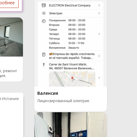
робнее
о, ремонт
ция.
Валенсия
я Испания
Лицензированный электрик