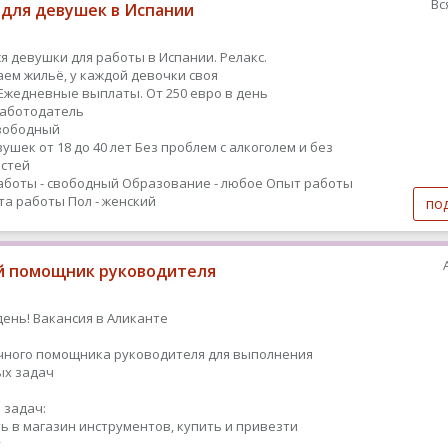
Вс
 для девушек в Испании
я девушки для работы в Испании. Релакс.
ем жильё, у каждой девочки своя
Ежедневные выплаты. От 250 евро в день
работодатель
вободный
ушек от 18 до 40 лет Без проблем с алкоголем и без
стей
аботы - свободный
Образование - любое
Опыт работы
ыта работы
Пол - женский
по
 помощник руководителя
ень! Вакансия в Аликанте
чного помощника руководителя для выполнения
ых задач
 задач:
ь в магазин инструментов, купить и привезти
у