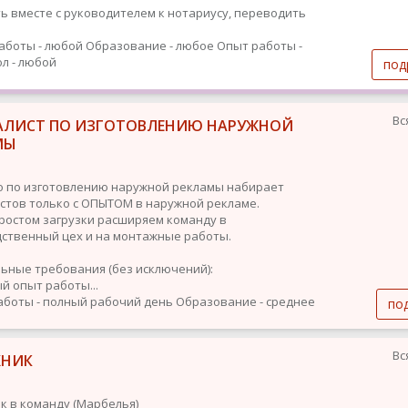
ь вместе с руководителем к нотариусу, переводить
аботы - любой
Образование - любое
Опыт работы -
л - любой
под
Вс
АЛИСТ ПО ИЗГОТОВЛЕНИЮ НАРУЖНОЙ
МЫ
о по изготовлению наружной рекламы набирает
стов только с ОПЫТОМ в наружной рекламе.
с ростом загрузки расширяем команду в
ственный цех и на монтажные работы.
ьные требования (без исключений):
й опыт работы...
аботы - полный рабочий день
Образование - среднее
по
Вс
ХНИК
к в команду (Марбелья)