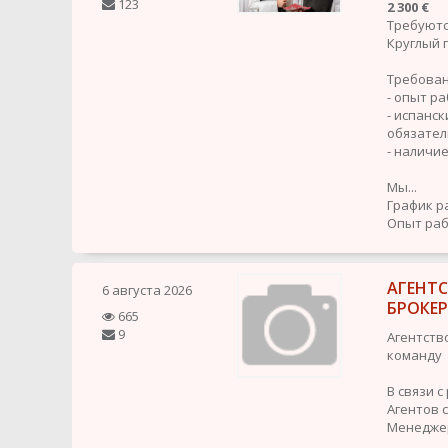
123
2 300 €
Требуютс
Круглый г
Требован
- опыт ра
- испанск
обязатель
- наличи
Мы...
График р
Опыт рабо
АГЕНТ
6 августа 2026
БРОКЕ
665
9
Агентств
команду
В связи 
Агентов 
Менедже