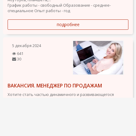
График работы - свободный
Образование - среднее-
специальное
Опыт работы - год
подробнее
5 декабря 2024
641
30
ВАКАНСИЯ. МЕНЕДЖЕР ПО ПРОДАЖАМ
Хотите стать частью динамичного и развивающегося
цифрового рынка? Эта вакансия для вас!
Что предлагаем:
- Работа в гибком графике из любой точки мира;
- Ежемесячный доход от $2500;
- Поддержка профессиональных наставников;
- Доступ к современным...