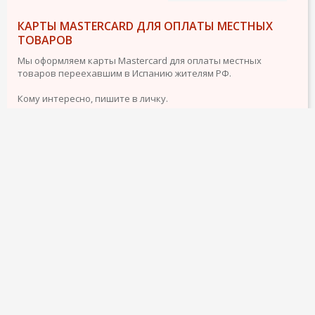
КАРТЫ MASTERCARD ДЛЯ ОПЛАТЫ МЕСТНЫХ
ТОВАРОВ
Мы оформляем карты Mastercard для оплаты местных
товаров переехавшим в Испанию жителям РФ.
Кому интересно, пишите в личку.
Обслуживание, входящие и исходящие переводы SWIFT без
комиссии, т.е можете использовать PayPal, а также
использовать Netflix, Apple Music, ChatGPT+ и т.п
подробнее
29 ноября 2024
2804
36