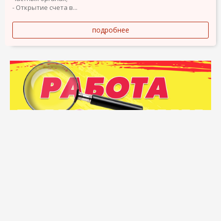
- Открытие счета в...
подробнее
Подать объявление
Объявления о продаже
Карта сайта
Топовые запросы
Разделы
О компании
Помощь
Бренды и логотипы Elcontacto являются собственностью их
владельцев. ВНИМАНИЕ! Размещение любого объявления на
портале Elcontacto является подтверждением вашего согласия