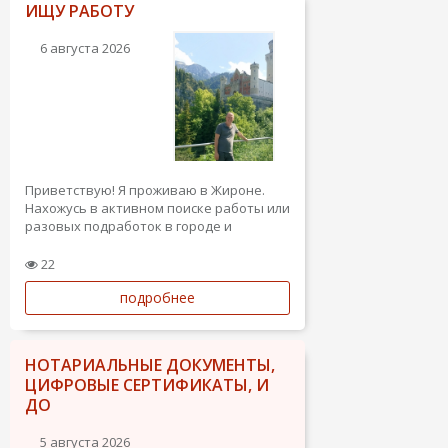
ИЩУ РАБОТУ
6 августа 2026
Приветствую! Я проживаю в Жироне.
Нахожусь в активном поиске работы или
разовых подработок в городе и
ближайших районах. Есть разрешение
на работу.
22
Опыт работы:
подробнее
Монтаж тепловых насосов воздух-вода
(Bosh, Viessmann)
Строительство и ремонт (подсобные/
демонтажные работы,...
НОТАРИАЛЬНЫЕ ДОКУМЕНТЫ,
ЦИФРОВЫЕ СЕРТИФИКАТЫ, И
ДО
5 августа 2026