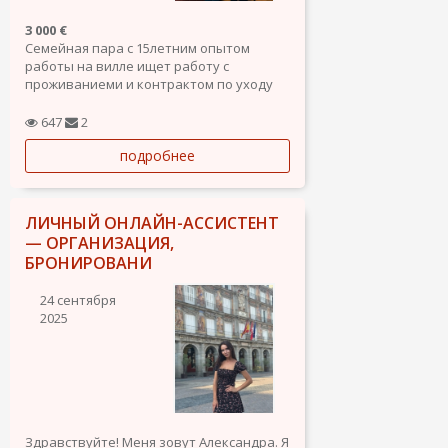
3 000 €
Семейная пара с 15летним опытом
работы на вилле ищет работу с
проживаниеми и контрактом по уходу
за домом, территорией, бассейном,
газоном, садом, огородом. Все
647
2
документы в порядке. Испанские
подробнее
водительские права ,тархета для
покупки профессиональных препаратов
для сада....
ЛИЧНЫЙ ОНЛАЙН-АССИСТЕНТ
— ОРГАНИЗАЦИЯ,
БРОНИРОВАНИ
24 сентября
2025
Здравствуйте! Меня зовут Александра. Я