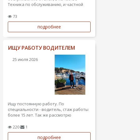
Техника по обслуживанию, и частной
недвижимости в Испании.
73
подробнее
ИЩУ РАБОТУ ВОДИТЕЛЕМ
25 июля 2026
Ищу постоянную работу. По
специальности - водитель, стаж работы
более 15 лет. Так же рассмотрю
вакансии помощника по хозяйству,
садовник и пр. Пунктуальный,
220
1
ответственной, способен к
подробнее
многозадачности.