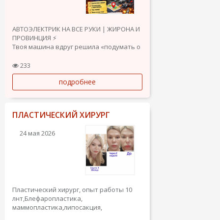
АВТОЭЛЕКТРИК НА ВСЕ РУКИ | ЖИРОНА И
ПРОВИНЦИЯ ⚡
Твоя машина вдруг решила «подумать о
жизни»? Не заводится, мигает, пищит
или просто ведёт себя странно?
233
Спокойно — я уже в пути
подробнее
Что умею (и люблю делать):
• Диагностика любых авто (быстро и по
делу)
• Ремонт...
ПЛАСТИЧЕСКИЙ ХИРУРГ
24 мая 2026
Пластический хирург, опыт работы 10
лнт,Блефаропластика,
маммопластика,липосакция,
абдоминопластика, Блефаропластика