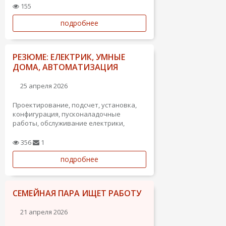
155
подробнее
РЕЗЮМЕ: ЕЛЕКТРИК, УМНЫЕ
ДОМА, АВТОМАТИЗАЦИЯ
25 апреля 2026
Проектирование, подсчет, установка,
конфигурация, пусконаладочные
работы, обслуживание електрики,
умных домов (KNX), видеонаблюдения,
противопожарной и охранной
356
1
сигнализаций, контроля доступа, и т.д.
подробнее
Ищу работу на которой смогу
использовать свой опыт и потенциал.
СЕМЕЙНАЯ ПАРА ИЩЕТ РАБОТУ
21 апреля 2026