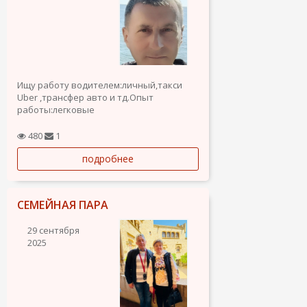
Ищу работу водителем:личный,такси
Uber ,трансфер авто и тд.Опыт
работы:легковые
автомобили,минивены,микроавтобусы.Также
рассмотрю любые другие
480
1
предложения.Разрешение на
подробнее
работу,испанское водительское
удостоверение категории В.Рассмотрю
любые...
СЕМЕЙНАЯ ПАРА
29 сентября
2025