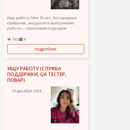
Ищу работу. Мне 35 лет, без вредных
привычек, аккуратное выполнение
работы, с серьезным подходом.
Промышленный альпинист опыт работы
743
4
более 10 лет - монтаж/демонтаж,
подробнее
стекломой, гидроизоляция швов,
малярные работы, обеспыл и тд.
Маляр, опыт работы в...
ИЩУ РАБОТУ (СЛУЖБА
ПОДДЕРЖКИ, QA ТЕСТЕР,
ПОВАР)
19 декабря 2024