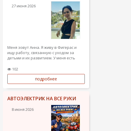
27 июня 2026
Меня зовут Анна. Я живу в Фигерас и
ищу работу, связанную с уходом за
детьми и их развитием. У меня есть
трехлетний опыт работы в сфере
дошкольного образования и
102
реабилитации, полученный в России. Я
подробнее
работала на разных должностях: от
помощника воспитателя в группах для
детей...
АВТОЭЛЕКТРИК НА ВСЕ РУКИ
8 июня 2026