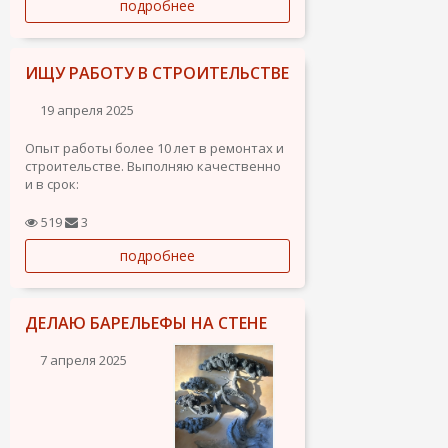
подробнее
ИЩУ РАБОТУ В СТРОИТЕЛЬСТВЕ
19 апреля 2025
Опыт работы более 10 лет в ремонтах и
строительстве. Выполняю качественно
и в срок:
- Электромонтажные работы.
- Сантехнические работы.
519
3
- Монтаж гипсокартона.
подробнее
- Внутренняя отделка и ремонт
помещений.
Ответственный, аккуратный, работаю
ДЕЛАЮ БАРЕЛЬЕФЫ НА СТЕНЕ
на...
7 апреля 2025