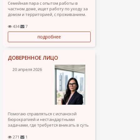
Семейная пара с опытом работы в
частном доме, ищет работу по уходу за
домом и территорией, с проживанием.
Есть испанские водительские права.
Испанский язык на хорошем уровне.
434
7
подробнее
ДОВЕРЕННОЕ ЛИЦО
20 апреля 2026
Помогаю справляться с испанской
бюрократией и нестандартными
задачами, где требуется вникать в суть
процесса.
Чем занимаюсь на практике:
271
1