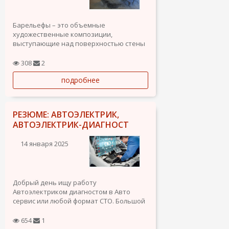
Барельефы – это объемные
художественные композиции,
выступающие над поверхностью стены
менее чем на половину своей толщины.
Они придают интерьеру или фасаду
308
2
изысканность, глубину и
подробнее
индивидуальность.
РЕЗЮМЕ: АВТОЭЛЕКТРИК,
АВТОЭЛЕКТРИК-ДИАГНОСТ
14 января 2025
Добрый день ищу работу
Автоэлектриком диагностом в Авто
сервис или любой формат СТО. Большой
опыт работы с автоматикой
электроникой более 10 лет, много проф.
654
1
оборудования для профессиональной