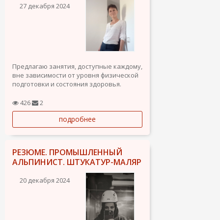
27 декабря 2024
Предлагаю занятия, доступные каждому,
вне зависимости от уровня физической
подготовки и состояния здоровья.
Дыхательные упражнения, медитация,
постизометрическая релаксация,
426
2
миофасциальный релиз,
подробнее
кинезиотерапия.
Помогаю восстановить и улучшить
здоровье после...
РЕЗЮМЕ. ПРОМЫШЛЕННЫЙ
АЛЬПИНИСТ. ШТУКАТУР-МАЛЯР
20 декабря 2024