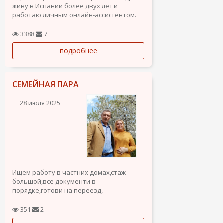
живу в Испании более двух лет и
работаю личным онлайн-ассистентом.
Помогаю предпринимателям, семьям и
3388
7
частным клиентам с повседневными
подробнее
задачами — удалённо, надёжно и с
деликатным подходом.
Уже сотрудничаю с одной парой...
СЕМЕЙНАЯ ПАРА
28 июля 2025
Ищем работу в частних домах,стаж
большой,все документи в
порядке,готови на переезд,
351
2