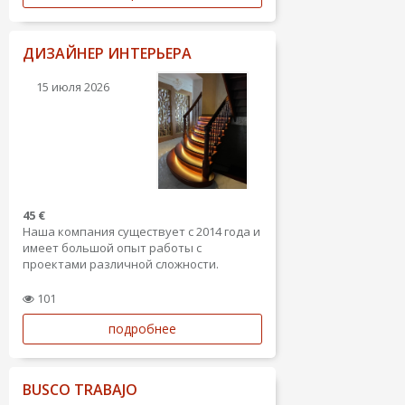
ДИЗАЙНЕР ИНТЕРЬЕРА
15 июля 2026
45 €
Наша компания существует с 2014 года и
имеет большой опыт работы с
проектами различной сложности.
Мы создаем как эксклюзивные, так и
101
бюджетные интерьеры. Имеем опыт
подробнее
работы не только в Латвии, но и за
границей (Англия, Испания, Россия).
Наша команда предлагает...
BUSCO TRABAJO