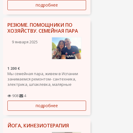
подробнее
диагностики и ремонта машин, есть
документы, разрешение на работу.
РЕЗЮМЕ. ПОМОЩНИКИ ПО
ХОЗЯЙСТВУ. СЕМЕЙНАЯ ПАРА
9 января 2025
1 200 €
Мы семейная пара, живем в Испании
занимаемся ремонтом- сантехника,
электрика, шпаклевка, малярные
работы, сборка и установка мебели и мн
др. Так же любим готовить, можем
908
4
привести в порядок Ваш дом, квартиру -
подробнее
двор все что касается по хозяйству.
Любим чистоту и порядок !
ЙОГА, КИНЕЗИОТЕРАПИЯ