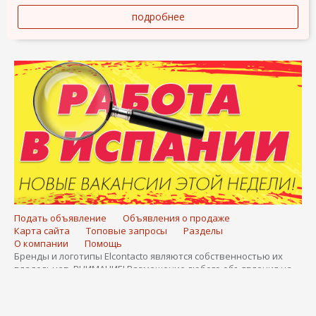
подробнее
Подать объявление
Объявления о продаже
Карта сайта
Топовые запросы
Разделы
О компании
Помощь
Бренды и логотипы Elcontacto являются собственностью их
владельцев. ВНИМАНИЕ! Размещение любого объявления на
портале Elcontacto является подтверждением вашего согласия
со всеми условиями пользовательского соглашения Elcontacto!
Наша почта info@elcontacto.ru