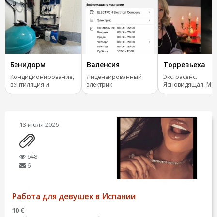
Бенидорм
Валенсия
Торревьеха
Кондиционирование,
Лицензированный
Экстрасенс.
вентиляция и
электрик
Ясновидящая. Маг
отопление.
Испания, все стра
13 июля 2026
648
6
Работа для девушек в Испании
10 €