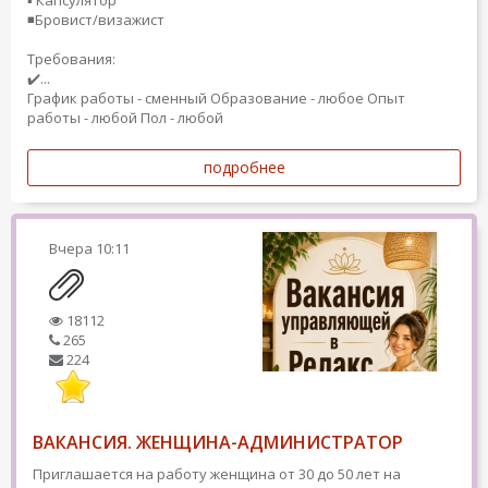
▪️ Капсулятор
◾️Бровист/визажист
Требования:
✔️...
График работы - сменный
Образование - любое
Опыт
работы - любой
Пол - любой
подробнее
Вчера
10:11
18112
265
224
ВАКАНСИЯ. ЖЕНЩИНА-АДМИНИСТРАТОР
Приглашается на работу женщина от 30 до 50 лет на