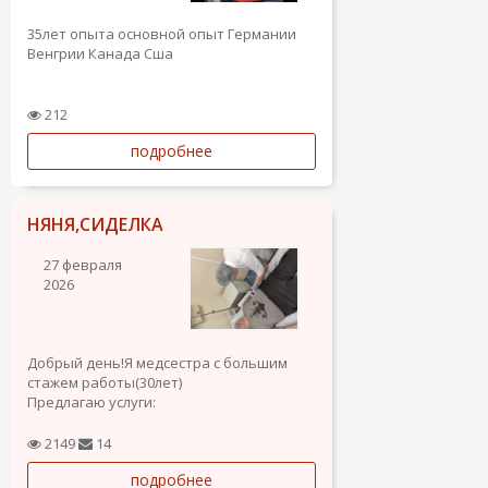
35лет опыта основной опыт Германии
Венгрии Канада Сша
212
подробнее
НЯНЯ,СИДЕЛКА
27 февраля
2026
Добрый день!Я медсестра с большим
стажем работы(30лет)
Предлагаю услуги:
Няня (полный уход,кормление,
прогулки ,о.р 6л от 0мес-4 лет)
2149
14
Детский массаж(о.р 4года)
подробнее
Уход за детьми-инвалидами.