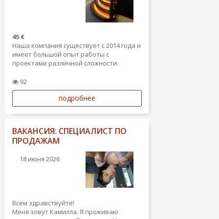
45 €
Наша компания существует с 2014 года и
имеет большой опыт работы с
проектами различной сложности.
Мы создаем как эксклюзивные, так и
92
бюджетные интерьеры. Имеем опыт
подробнее
работы не только в Латвии, но и за
границей (Англия, Испания, Россия).
Наша команда предлагает...
ВАКАНСИЯ: СПЕЦИАЛИСТ ПО
ПРОДАЖАМ
18 июня 2026
Всем здравствуйте!
Меня зовут Камилла. Я проживаю