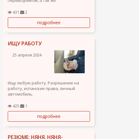
переводчиком, а так же
администратором и в сфере
недвижимости. Можно удалённо.
431
2
Готовность к командировкам.
подробнее
Пунктуальность, ответственность. Зона
Таррагоны, Тортоса, Винарос,Пенискола.
ИЩУ РАБОТУ
25 апреля 2024
Ищу любую работу. Разрешение на
работу, испанские права, личный
автомобиль.
425
1
подробнее
РЕЗЮМЕ: НЯНЯ, НЯНЯ-