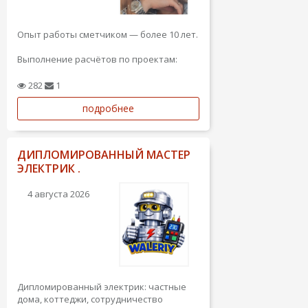
Опыт работы сметчиком — более 10 лет.
Выполнение расчётов по проектам:
анализ проектной документации,
чертежей, планировочных решений и
282
1
технических заданий, определение
подробнее
состава работ, объёмов, материалов и
стоимости реализации.
Основные разделы: ремонтные...
ДИПЛОМИРОВАННЫЙ МАСТЕР
ЭЛЕКТРИК .
4 августа 2026
Дипломированный электрик: частные
дома, коттеджи, сотрудничество