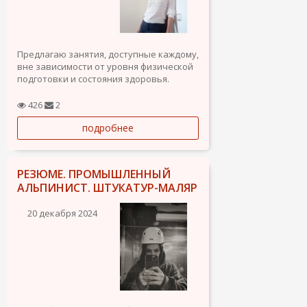
Предлагаю занятия, доступные каждому,
вне зависимости от уровня физической
подготовки и состояния здоровья.
Дыхательные упражнения, медитация,
постизометрическая релаксация,
426
2
миофасциальный релиз,
подробнее
кинезиотерапия.
Помогаю восстановить и улучшить
здоровье после...
РЕЗЮМЕ. ПРОМЫШЛЕННЫЙ
АЛЬПИНИСТ. ШТУКАТУР-МАЛЯР
20 декабря 2024