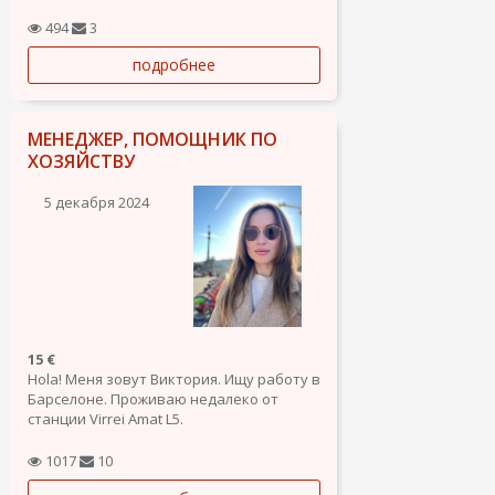
Свободно владею английским языком
(C1), большой опыт работы в
494
3
международных компаниях, где
подробнее
английский был основным языком
общения.
Опыт в службе поддержки: Работала в
МЕНЕДЖЕР, ПОМОЩНИК ПО
международных компаниях,...
ХОЗЯЙСТВУ
5 декабря 2024
15 €
Hola! Меня зовут Виктория. Ищу работу в
Барселоне. Проживаю недалеко от
станции Virrei Amat L5.
Рассматриваю вакансии: Ассистент
менеджера по продажам; Помощник по
1017
10
хозяйству; Комплектовщик склада.