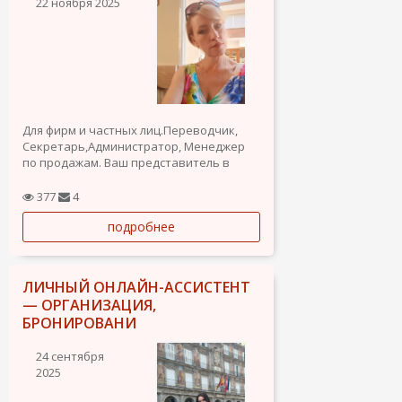
22 ноября 2025
Для фирм и частных лиц.Переводчик,
Секретарь,Администратор, Менеджер
по продажам. Ваш представитель в
Испании.опыт работы более 20 лет.Ищу
частичную или полную занятость
377
4
Барселона Таррагона
подробнее
ЛИЧНЫЙ ОНЛАЙН-АССИСТЕНТ
— ОРГАНИЗАЦИЯ,
БРОНИРОВАНИ
24 сентября
2025