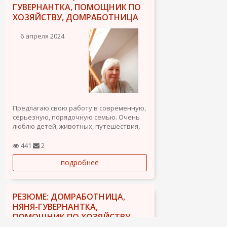
ГУВЕРНАНТКА, ПОМОЩНИК ПО
ХОЗЯЙСТВУ, ДОМРАБОТНИЦА
6 апреля 2024
Предлагаю свою работу в современную,
серьезную, порядочную семью. Очень
люблю детей, животных, путешествия,
музыку, спорт, природу. Могу делать
любую работу по дому и не только.
441
2
Активная, позитивная. Развивающаяся.
подробнее
Только серьезные предложения и
взаимное понимание....
РЕЗЮМЕ: ДОМРАБОТНИЦА,
НЯНЯ-ГУВЕРНАНТКА,
ПОМОЩНИК ПО ХОЗЯЙСТВУ