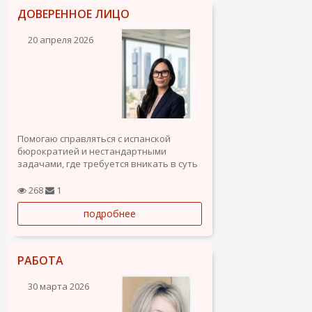
ДОВЕРЕННОЕ ЛИЦО
20 апреля 2026
Помогаю справляться с испанской
бюрократией и нестандартными
задачами, где требуется вникать в суть
процесса.
Чем занимаюсь на практике:
268
1
Минимизация административных
подробнее
рисков: Проверка документов,
контрактов. Работа с нотариатом и
госслужбами с пониманием местных...
РАБОТА
30 марта 2026