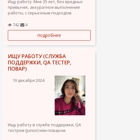
Ищу работу. Мне 35 лет, без вредных
привычек, аккуратное выполнение
работы, с серьезным подходом.
Промышленный альпинист опыт работы
742
4
более 10 лет - монтаж/демонтаж,
подробнее
стекломой, гидроизоляция швов,
малярные работы, обеспыл и тд.
Маляр, опыт работы в...
ИЩУ РАБОТУ (СЛУЖБА
ПОДДЕРЖКИ, QA ТЕСТЕР,
ПОВАР)
19 декабря 2024
Ищу работу в службе поддержки, QA
тестром (junior) или поваром.