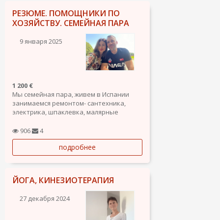
РЕЗЮМЕ. ПОМОЩНИКИ ПО
ХОЗЯЙСТВУ. СЕМЕЙНАЯ ПАРА
9 января 2025
1 200 €
Мы семейная пара, живем в Испании
занимаемся ремонтом- сантехника,
электрика, шпаклевка, малярные
работы, сборка и установка мебели и мн
др. Так же любим готовить, можем
906
4
привести в порядок Ваш дом, квартиру -
подробнее
двор все что касается по хозяйству.
Любим чистоту и порядок !
ЙОГА, КИНЕЗИОТЕРАПИЯ
27 декабря 2024