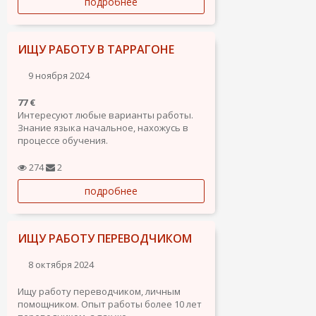
подробнее
О себе: Мне 41 год. Я из Москвы. Живу в
Барселоне с июня 2023 г. Резиденция с
правом...
ИЩУ РАБОТУ В ТАРРАГОНЕ
9 ноября 2024
77 €
Интересуют любые варианты работы.
Знание языка начальное, нахожусь в
процессе обучения.
274
2
подробнее
ИЩУ РАБОТУ ПЕРЕВОДЧИКОМ
8 октября 2024
Ищу работу переводчиком, личным
помощником. Опыт работы более 10 лет