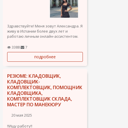
Здравствуйте! Меня зовут Александра. Я
живу в Испании более двух лет и
работаю личным онлайн-ассистентом.
Помогаю предпринимателям, семьям и
3388
7
частным клиентам с повседневными
подробнее
задачами — удалённо, надёжно и с
деликатным подходом.
Уже сотрудничаю с одной парой...
РЕЗЮМЕ: КЛАДОВЩИК,
КЛАДОВЩИК-
КОМПЛЕКТОВЩИК, ПОМОЩНИК
КЛАДОВЩИКА,
КОМПЛЕКТОВЩИК СКЛАДА,
МАСТЕР ПО МАНЕКЮРУ
20 мая 2025
‼️Ищу работу‼️