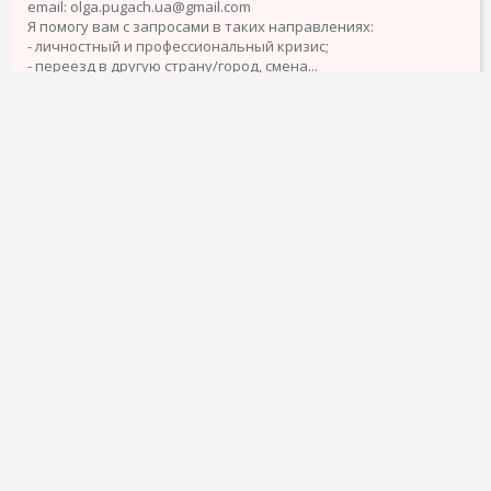
email: olga.pugach.ua@gmail.com
Я помогу вам с запросами в таких направлениях:
- личностный и профессиональный кризис;
- переезд в другую страну/город, смена...
подробнее
Подать объявление
Объявления о продаже
Карта сайта
Топовые запросы
Разделы
О компании
Помощь
Бренды и логотипы Elcontacto являются собственностью их