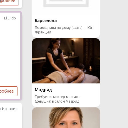
дробнее
El Ejido
Барселона
Помощница по дому (вахта) — Юг
Франции
Мадрид
робнее
Требуется мастер массажа
(девушка) в салон Мадрид
я Испания