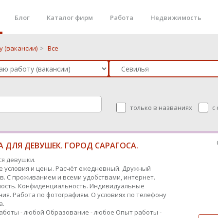
Блог
Каталог фирм
Работа
Недвижимость
 (вакансии)
>
Все
только в названиях
с
 ДЛЯ ДЕВУШЕК. ГОРОД САРАГОСА.
я девушки.
 условия и цены. Расчёт ежедневный. Дружный
в. С проживанием и всеми удобствами, интернет.
ость. Конфиденциальность. Индивидуальные
ия. Работа по фотографиям. О условиях по телефону
а.
аботы - любой
Образование - любое
Опыт работы -