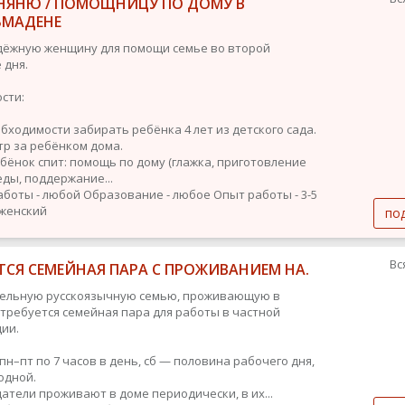
НЯНЮ / ПОМОЩНИЦУ ПО ДОМУ В
ЬМАДЕНЕ
ёжную женщину для помощи семье во второй
 дня.
сти:
обходимости забирать ребёнка 4 лет из детского сада.
тр за ребёнком дома.
ебёнок спит: помощь по дому (глажка, приготовление
еды, поддержание...
аботы - любой
Образование - любое
Опыт работы - 3-5
 женский
по
Вс
ТСЯ СЕМЕЙНАЯ ПАРА С ПРОЖИВАНИЕМ НА.
тельную русскоязычную семью, проживающую в
 требуется семейная пара для работы в частной
ии.
 пн–пт по 7 часов в день, сб — половина рабочего дня,
одной.
датели проживают в доме периодически, в их...