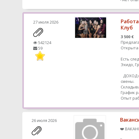
Работа
27 июля 2026
Клуб
3 500 €
Предлага
542124
Открыта 
59
Есть сле
Эхидо, 
ДОХОД в
смены.
Складыва
График р
Опыт раб
Ваканс
26 июля 2026
❤️ ВАКАН