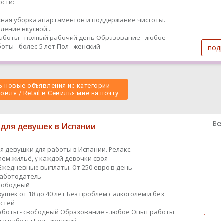
сти:
ная уборка апартаментов и поддержание чистоты.
ление вкусной...
аботы - полный рабочий день
Образование - любое
оты - более 5 лет
Пол - женский
под
 новые объявления из категории
овля / Retail в Севилья мне на почту 
Вс
 для девушек в Испании
я девушки для работы в Испании. Релакс.
ем жильё, у каждой девочки своя
Ежедневные выплаты. От 250 евро в день
работодатель
вободный
ушек от 18 до 40 лет Без проблем с алкоголем и без
стей
аботы - свободный
Образование - любое
Опыт работы
ыта работы
Пол - женский