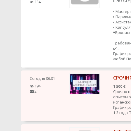
В связи 
134
▪️ Мастер
▪️ Парик
▪️ Ассисте
▪️ Капсул
◾️Бровис
Требован
✔️...
График р
любой
По
СРОЧН
Сегодня
06:01
194
1 500 €
2
Срочно в
опытом ра
испанског
График р
1-3 года
П