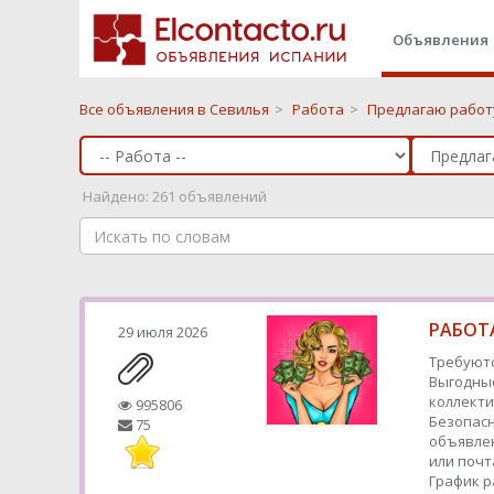
Объявления
Все объявления в Севилья
>
Работа
>
Предлагаю работу
Найдено: 261 объявлений
РАБОТА
29 июля 2026
Требуютс
Выгодные
коллекти
995806
Безопасн
75
объявлен
или почт
График р