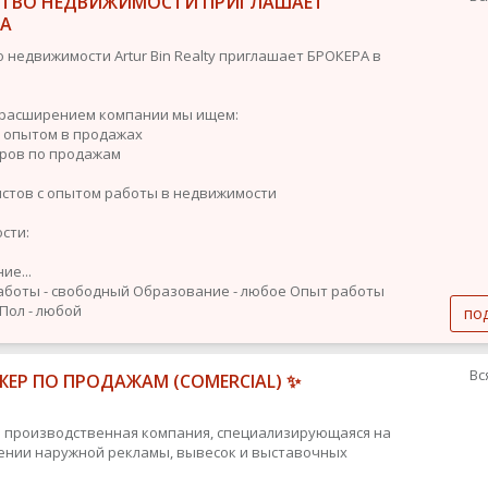
СТВО НЕДВИЖИМОСТИ ПРИГЛАШАЕТ
РА
о недвижимости Artur Bin Realty приглашает БРОКЕРА в
с расширением компании мы ищем:
с опытом в продажах
ров по продажам
стов с опытом работы в недвижимости
сти:
ие...
аботы - свободный
Образование - любое
Опыт работы
Пол - любой
по
Вс
ЕР ПО ПРОДАЖАМ (COMERCIAL) ✨
 производственная компания, специализирующаяся на
ении наружной рекламы, вывесок и выставочных