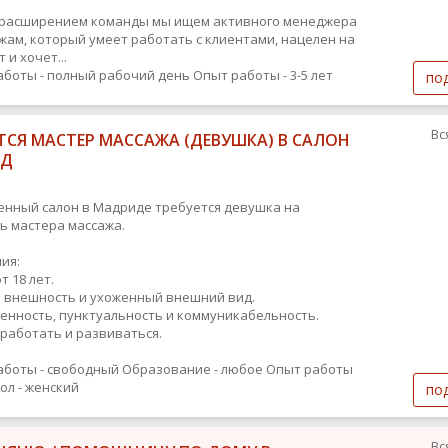
с расширением команды мы ищем активного менеджера
жам, который умеет работать с клиентами, нацелен на
 и хочет...
аботы - полный рабочий день
Опыт работы - 3-5 лет
по
Вс
ТСЯ МАСТЕР МАССАЖА (ДЕВУШКА) В САЛОН
ИД
енный салон в Мадриде требуется девушка на
ь мастера массажа.
ия:
т 18 лет.
 внешность и ухоженный внешний вид.
енность, пунктуальность и коммуникабельность.
работать и развиваться.
аботы - свободный
Образование - любое
Опыт работы
ол - женский
по
Вс