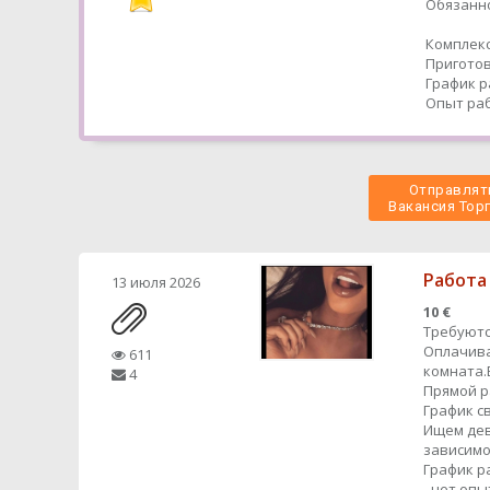
Обязанно
Комплекс
Приготов
График р
Опыт раб
Отправлять
 Вакансия Торг
Работа
13 июля 2026
10 €
Требуютс
Оплачива
611
комната.
4
Прямой 
График с
Ищем дев
зависимо
График р
- нет оп