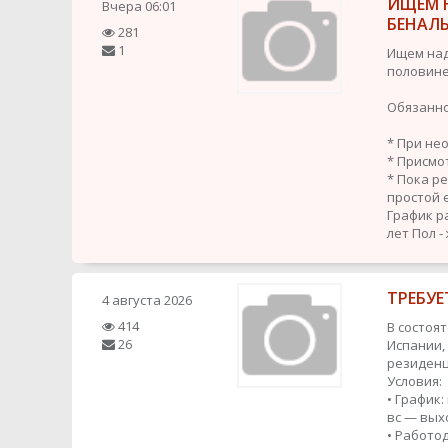
ИЩЕМ 
Вчера
06:01
БЕНАЛ
281
1
Ищем над
половине
Обязанно
* При не
* Присмо
* Пока р
простой 
График р
лет
Пол -
ТРЕБУЕ
4 августа 2026
414
В состоя
26
Испании,
резиденц
Условия:
• График:
вс — вых
• Работо