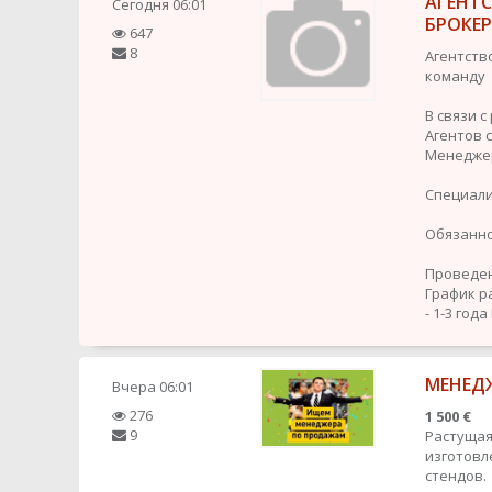
АГЕНТ
Сегодня
06:01
БРОКЕ
647
8
Агентств
команду
В связи 
Агентов 
Менедже
Специали
Обязанно
Проведен
График р
- 1-3 года
МЕНЕДЖ
Вчера
06:01
276
1 500 €
9
Растущая
изготовл
стендов.