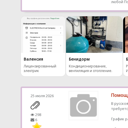
любой
По
Валенсия
Бенидорм
Лицензированный
Кондиционирование,
Р
электрик
вентиляция и отопление.
Помощн
25 июля 2026
В русско
требуетс
298
График р
6