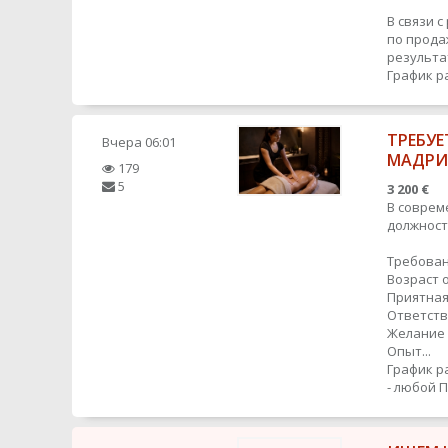
В связи 
по прода
результат
График р
ТРЕБУЕ
Вчера
06:01
МАДР
179
5
3 200 €
В соврем
должност
Требован
Возраст о
Приятная
Ответств
Желание 
Опыт...
График р
- любой
П