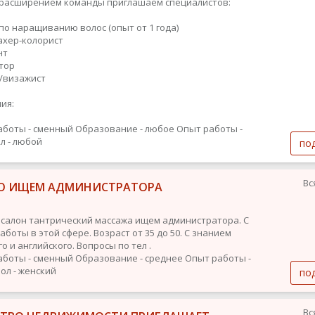
с расширением команды приглашаем специалистов:
 по наращиванию волос (опыт от 1 года)
махер-колорист
нт
ятор
т/визажист
ия:
аботы - сменный
Образование - любое
Опыт работы -
л - любой
по
Вс
О ИЩЕМ АДМИНИСТРАТОРА
 салон тантрический массажа ищем администратора. С
боты в этой сфере. Возраст от 35 до 50. С знанием
о и английского. Вопросы по тел .
аботы - сменный
Образование - среднее
Опыт работы -
ол - женский
по
Вс