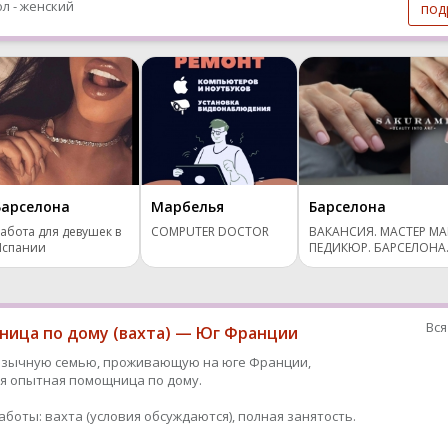
л - женский
под
Барселона
Марбелья
Барселона
абота для девушек в
COMPUTER DOCTOR
ВАКАНСИЯ. МАСТЕР М
Испании
ПЕДИКЮР. БАРСЕЛОНА
Вся
ица по дому (вахта) — Юг Франции
язычную семью, проживающую на юге Франции,
я опытная помощница по дому.
аботы: вахта (условия обсуждаются), полная занятость.