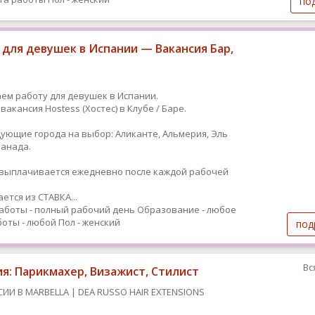
по
 для девушек в Испании — Вакансия Бар,
ем работу для девушек в Испании.
вакансия Hostess (Хостес) в Клубе / Баре.
дующие города на выбор: Аликанте, Альмерия, Эль
Гранада.
ыплачивается ежедневно после каждой рабочей
ется из СТАВКА...
аботы - полный рабочий день
Образование - любое
оты - любой
Пол - женский
под
Вс
ия: Парикмахер, Визажист, Стилист
СИИ В MARBELLA | DEA RUSSO HAIR EXTENSIONS