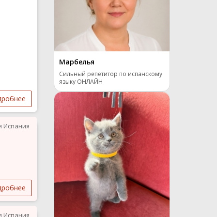
Марбелья
Сильный репетитор по испанскому
языку ОНЛАЙН
дробнее
я Испания
дробнее
я Испания