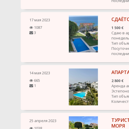
последн
СДАЁТ
17 мая 2023
1087
1 500 €
3
Сдаю в а
понедель
Тип объя
Посуточ
последн
АПАРТ
14 мая 2023
665
2 800 €
1
Аренда а
Эстепоно
Тип объя
Количест
ТУРИС
25 апреля 2023
МОРЯ
1038