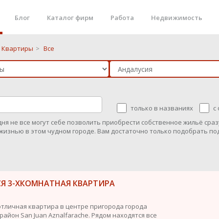
Блог
Каталог фирм
Работа
Недвижимость
Квартиры
>
Все
только в названиях
с
ня не все могут себе позволить приобрести собственное жильё сразу
жизнью в этом чудном городе. Вам достаточно только подобрать под
СЯ 3-ХКОМНАТНАЯ КВАРТИРА
отличная квартира в центре пригорода города
район San Juan Aznalfarache. Рядом находятся все