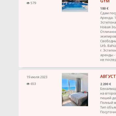
GYM
579
180 €
Сдам пос
Аренда. 1
Эстепона
Новая Зо
Отличное
экипиров
Свободные
Urb. Bahi
г. Эстепо
аренды -
не после
АВГУСТ
19 июля 2023
653
2 200 €
Беналмад
на второ
пешей до
Полный ме
Тип объя
Посуточ