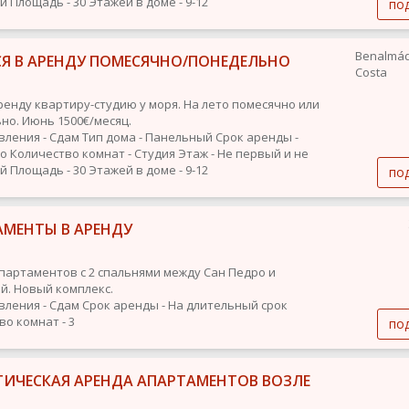
ий
Площадь - 30
Этажей в доме - 9-12
по
Benalmá
СЯ В АРЕНДУ ПОМЕСЯЧНО/ПОНЕДЕЛЬНО
Costa
ренду квартиру-студию у моря. На лето помесячно или
но. Июнь 1500€/месяц.
вления - Сдам
Тип дома - Панельный
Срок аренды -
но
Количество комнат - Студия
Этаж - Не первый и не
ий
Площадь - 30
Этажей в доме - 9-12
по
АМЕНТЫ В АРЕНДУ
партаментов с 2 спальнями между Сан Педро и
й. Новый комплекс.
вления - Сдам
Срок аренды - На длительный срок
во комнат - 3
по
ТИЧЕСКАЯ АРЕНДА АПАРТАМЕНТОВ ВОЗЛЕ