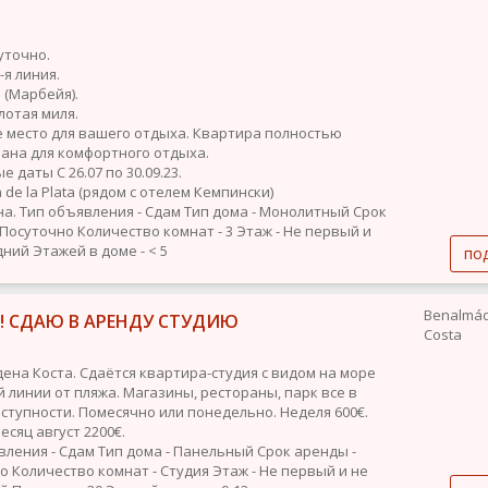
уточно.
-я линия.
 (Марбейя).
лотая миля.
 место для вашего отдыха. Квартира полностью
ана для комфортного отдыха.
 даты С 26.07 по 30.09.23.
a de la Plata (рядом с отелем Кемпински)
на.
Тип объявления - Сдам
Тип дома - Монолитный
Срок
 Посуточно
Количество комнат - 3
Этаж - Не первый и
дний
Этажей в доме - < 5
по
Benalmá
! СДАЮ В АРЕНДУ СТУДИЮ
Costa
ена Коста. Сдаётся квартира-студия с видом на море
й линии от пляжа. Магазины, рестораны, парк все в
ступности. Помесячно или понедельно. Неделя 600€.
сяц август 2200€.
вления - Сдам
Тип дома - Панельный
Срок аренды -
но
Количество комнат - Студия
Этаж - Не первый и не