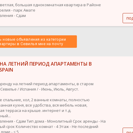
светлая, большая однокомнатная квартира в Районе
релия - парк Амате
вления - Сдам
по
 новые объявления из категории
вартиры в Севилья мне на почту 
 НА ЛЕТНИЙ ПЕРИОД АПАРТАМЕНТЫ В
,SPAIN
аренду на летний период апартаменты, в старом
 Севилье / Испания / - Июнь, Июль, Август.
е спальние, хол, 2 ванные комнаты, полностью
анная кухня, все удобства, вся мебель новая,
ая терраса на крыше. интернет и т.д.
ный...
вления - Сдам
Тип дома - Монолитный
Срок аренды - На
ый срок
Количество комнат - 4
Этаж - Не последний
доме - < 5
по