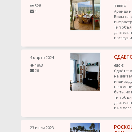
528
3 000 €
1
Аренда на
Виды на 
инфрастр
Тип объя
длительн
последн
СДАЕТ
4 марта 2024
1863
650 €
26
Сдаётся 
на длите
индивиду
пенсионе
быть, но 
Тип объя
длительн
и не пос
РОСКОШ
23 июля 2023