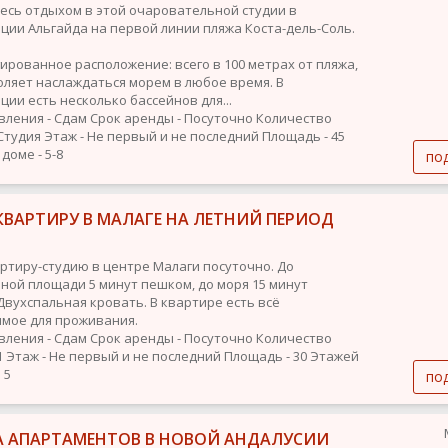
есь отдыхом в этой очаровательной студии в
ции Альгайда на первой линии пляжа Коста-дель-Соль.
ированное расположение: всего в 100 метрах от пляжа,
оляет наслаждаться морем в любое время. В
ции есть несколько бассейнов для...
вления - Сдам
Срок аренды - Посуточно
Количество
 Студия
Этаж - Не первый и не последний
Площадь - 45
доме - 5-8
по
ВАРТИРУ В МАЛАГЕ НА ЛЕТНИЙ ПЕРИОД
ртиру-студию в центре Малаги посуточно. До
ной площади 5 минут пешком, до моря 15 минут
Двухспальная кровать. В квартире есть всё
мое для проживания.
вления - Сдам
Срок аренды - Посуточно
Количество
1
Этаж - Не первый и не последний
Площадь - 30
Этажей
 5
по
А АПАРТАМЕНТОВ В НОВОЙ АНДАЛУСИИ