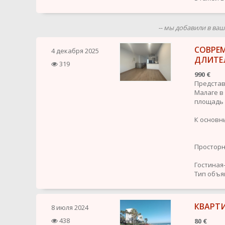
-- мы добавили в ва
СОВРЕМ
4 декабря 2025
ДЛИТЕ
319
990 €
Представ
Малаге в
площадь 
К основн
Просторн
Гостиная
Тип объя
КВАРТ
8 июля 2024
438
80 €