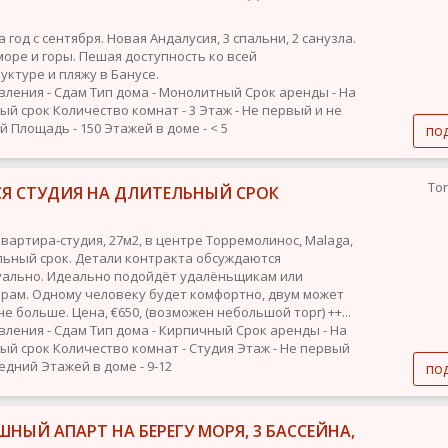
 год с сентября. Новая Андалусия, 3 спальни, 2 санузла.
море и горы. Пешая доступность ко всей
уктуре и пляжу в Банусе.
вления - Сдам
Тип дома - Монолитный
Срок аренды - На
ый срок
Количество комнат - 3
Этаж - Не первый и не
ий
Площадь - 150
Этажей в доме - < 5
по
To
СЯ СТУДИЯ НА ДЛИТЕЛЬНЫЙ СРОК
квартира-студия, 27м2, в центре Торремолинос, Malaga,
льный срок. Детали контракта обсуждаются
ально. Идеально подойдёт удалёньщикам или
рам. Одному человеку будет комфортно, двум может
не больше. Цена, €650, (возможен небольшой торг) ++...
вления - Сдам
Тип дома - Кирпичный
Срок аренды - На
ый срок
Количество комнат - Студия
Этаж - Не первый
ледний
Этажей в доме - 9-12
по
НЫЙ АПАРТ НА БЕРЕГУ МОРЯ, 3 БАССЕЙНА,