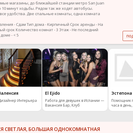
мые магазины, до ближайшей станции метро San Juan
о 10 минут ходьбы. Рядом так же ходят автобусы.
все удобства. Две спальные комнаты, одна комната
вления - Сдам
Тип дома - Кирпичный
Срок аренды - На
ый срок
Количество комнат - 3
Этаж - Не последний
доме - < 5
по
Валенсия
El Ejido
Эстепона
Дизайнер Интерьера
Работа для девушек в Испании —
Помощник п
Вакансия Бар, Клуб
часа в день, 
СЯ СВЕТЛАЯ, БОЛЬШАЯ ОДНОКОМНАТНАЯ