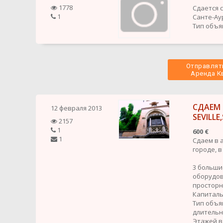
1778
Сдается 
1
Санте-Ау
Тип объя
Отправлять
 Аренда К
CДАЕМ
12 февраля 2013
SEVILLE
2157
1
600 €
1
Cдаем в 
городе, в
3 больши
оборудов
просторн
Капиталь
Тип объя
длительн
Этажей в 