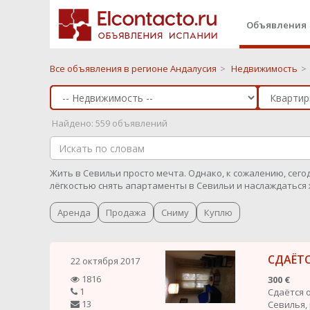
Объявления
Все объявления в регионе Андалусия
>
Недвижимость
>
Найдено: 559 объявлений
Жить в Севильи просто мечта. Однако, к сожалению, сегод
лёгкостью снять апартаменты в Севильи и наслаждаться 
Аренда
Продажа
Сниму
Куплю
СДАЁТ
22 октября 2017
1816
300 €
1
Сдаётся 
13
Севилья, 