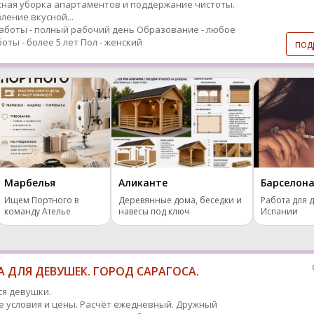
ная уборка апартаментов и поддержание чистоты.
ление вкусной...
аботы - полный рабочий день
Образование - любое
оты - более 5 лет
Пол - женский
под
Марбелья
Аликанте
Барселон
Ищем Портного в
Деревянные дома, беседки и
Работа для 
команду Ателье
навесы под ключ
Испании
 ДЛЯ ДЕВУШЕК. ГОРОД САРАГОСА.
я девушки.
 условия и цены. Расчёт ежедневный. Дружный