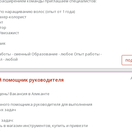
с расширением команды приглашаем специалистов:
 по наращиванию волос (опыт от 1 года)
махер-колорист
нт
ятор
т/визажист
ия:
аботы - сменный
Образование - любое
Опыт работы -
л - любой
по
 помощник руководителя
ень! Вакансия в Аликанте
чного помощника руководителя для выполнения
ых задач
 задач:
ь в магазин инструментов, купить и привезти
у