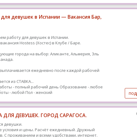
 для девушек в Испании — Вакансия Бар,
ем работу для девушек в Испании.
вакансия Hostess (Хостес) в Клубе / Баре.
дующие города на выбор: Аликанте, Альмерия, Эль
Гранада.
ыплачивается ежедневно после каждой рабочей
ется из СТАВКА...
аботы - полный рабочий день
Образование - любое
оты - любой
Пол - женский
под
 ДЛЯ ДЕВУШЕК. ГОРОД САРАГОСА.
я девушки.
 условия и цены. Расчёт ежедневный. Дружный
в. С проживанием и всеми удобствами, интернет.