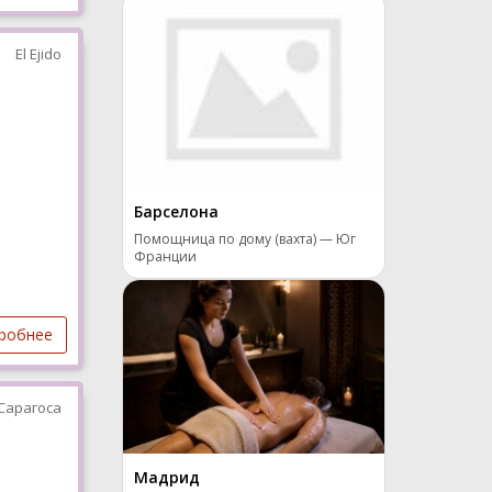
El Ejido
Барселона
Помощница по дому (вахта) — Юг
Франции
робнее
Сарагоса
Мадрид