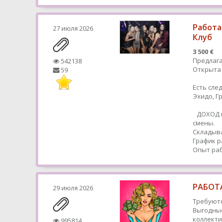
Работа
27 июля 2026
Клуб
3 500 €
Предлага
542138
Открыта 
59
Есть сле
Эхидо, 
ДОХОД в
смены.
Складыва
График р
Опыт раб
РАБОТА
29 июля 2026
Требуютс
Выгодные
коллекти
995814