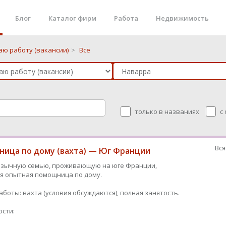
Блог
Каталог фирм
Работа
Недвижимость
аю работу (вакансии)
>
Все
только в названиях
с
Вся
ица по дому (вахта) — Юг Франции
язычную семью, проживающую на юге Франции,
я опытная помощница по дому.
аботы: вахта (условия обсуждаются), полная занятость.
сти: