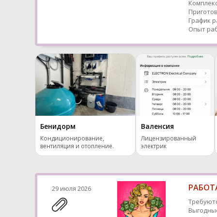
Комплекс
Приготов
График р
Опыт раб
Бенидорм
Валенсия
Кондиционирование,
Лицензированный
вентиляция и отопление.
электрик
РАБОТА
29 июля 2026
Требуютс
Выгодные