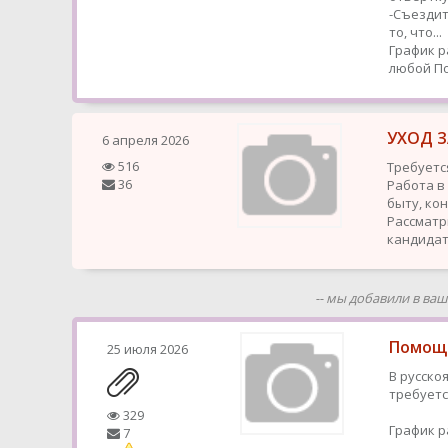
-Съездит
то, что...
График р
любой
По
УХОД 
6 апреля 2026
516
Требуетс
36
Работа в
быту, ко
Рассматр
кандидат
-- мы добавили в ва
Помощн
25 июля 2026
В русско
требуетс
329
График р
7