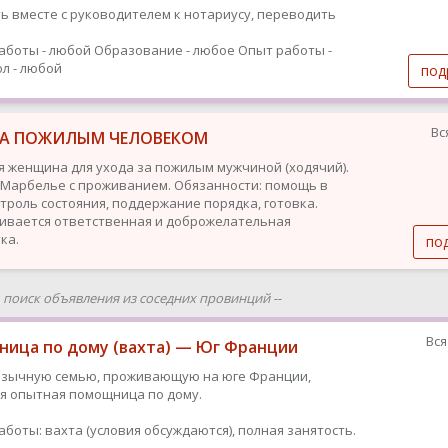
ь вместе с руководителем к нотариусу, переводить
аботы - любой
Образование - любое
Опыт работы -
л - любой
под
Вс
ЗА ПОЖИЛЫМ ЧЕЛОВЕКОМ
я женщина для ухода за пожилым мужчиной (ходячий).
 Марбелье с проживанием. Обязанности: помощь в
нтроль состояния, поддержание порядка, готовка.
ивается ответственная и доброжелательная
ка.
по
ш поиск объявления из соседних провинций --
Вся
ица по дому (вахта) — Юг Франции
язычную семью, проживающую на юге Франции,
я опытная помощница по дому.
аботы: вахта (условия обсуждаются), полная занятость.