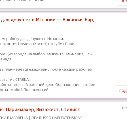
по
 для девушек в Испании — Вакансия Бар,
ем работу для девушек в Испании.
вакансия Hostess (Хостес) в Клубе / Баре.
дующие города на выбор: Аликанте, Альмерия, Эль
Гранада.
ыплачивается ежедневно после каждой рабочей
ется из СТАВКА...
аботы - полный рабочий день
Образование - любое
оты - любой
Пол - женский
под
Вс
ия: Парикмахер, Визажист, Стилист
СИИ В MARBELLA | DEA RUSSO HAIR EXTENSIONS