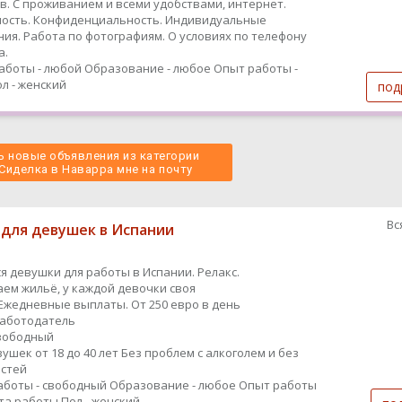
в. С проживанием и всеми удобствами, интернет.
ость. Конфиденциальность. Индивидуальные
ия. Работа по фотографиям. О условиях по телефону
а.
аботы - любой
Образование - любое
Опыт работы -
л - женский
под
 новые объявления из категории
 Сиделка в Наварра мне на почту 
Вс
 для девушек в Испании
я девушки для работы в Испании. Релакс.
ем жильё, у каждой девочки своя
Ежедневные выплаты. От 250 евро в день
работодатель
вободный
ушек от 18 до 40 лет Без проблем с алкоголем и без
стей
аботы - свободный
Образование - любое
Опыт работы
ыта работы
Пол - женский