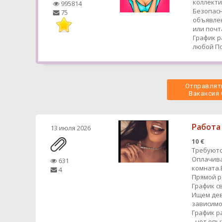
коллекти
995814
Безопасн
75
объявлен
или почт
График р
любой
По
Отправлять
 Вакансия
Работа
13 июля 2026
10 €
Требуютс
Оплачива
631
комната.
4
Прямой 
График с
Ищем дев
зависимо
График р
- нет оп