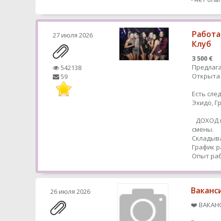
Работа
27 июля 2026
Клуб
3 500 €
Предлага
542138
Открыта 
59
Есть сле
Эхидо, 
ДОХОД в
смены.
Складыва
График р
Опыт раб
Ваканс
26 июля 2026
❤️ ВАКАН