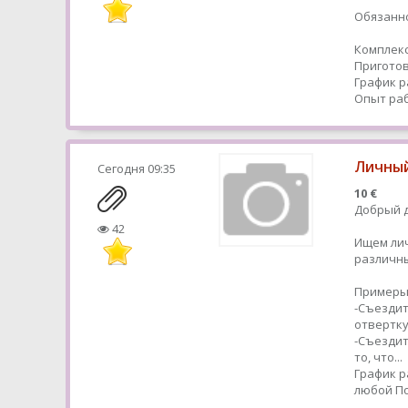
Обязанно
Комплекс
Приготов
График р
Опыт раб
Личный
Сегодня
09:35
10 €
Добрый д
42
Ищем ли
различн
Примеры
-Съездит
отвертк
-Съездит
то, что...
График р
любой
По