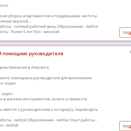
сти:
ная уборка апартаментов и поддержание чистоты.
ление вкусной...
аботы - полный рабочий день
Образование - любое
оты - более 5 лет
Пол - женский
под
 помощник руководителя
ень! Вакансия в Аликанте
чного помощника руководителя для выполнения
ых задач
 задач:
ь в магазин инструментов, купить и привезти
у
ь вместе с руководителем к нотариусу, переводить
аботы - любой
Образование - любое
Опыт работы -
л - любой
под