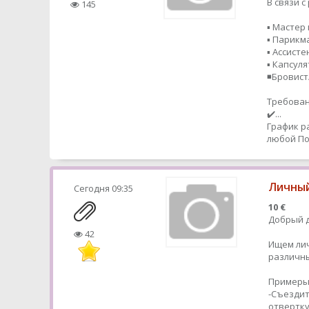
В связи 
145
▪️ Мастер
▪️ Парик
▪️ Ассисте
▪️ Капсул
◾️Бровис
Требован
✔️...
График р
любой
По
Личный
Сегодня
09:35
10 €
Добрый д
42
Ищем ли
различн
Примеры
-Съездит
отвертк