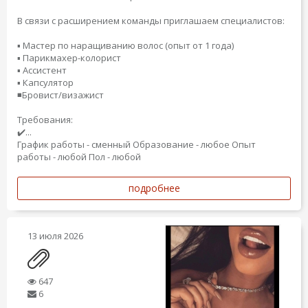
В связи с расширением команды приглашаем специалистов:
▪️ Мастер по наращиванию волос (опыт от 1 года)
▪️ Парикмахер-колорист
▪️ Ассистент
▪️ Капсулятор
◾️Бровист/визажист
Требования:
✔️...
График работы - сменный
Образование - любое
Опыт
работы - любой
Пол - любой
подробнее
13 июля 2026
647
6