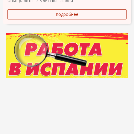
Опыт работы - 3-5 лет
Пол - любой
подробнее
Подать объявление
Объявления о продаже
Карта сайта
Топовые запросы
Разделы
О компании
Помощь
Бренды и логотипы Elcontacto являются собственностью их
владельцев. ВНИМАНИЕ! Размещение любого объявления на
портале Elcontacto является подтверждением вашего согласия
со всеми условиями пользовательского соглашения Elcontacto!