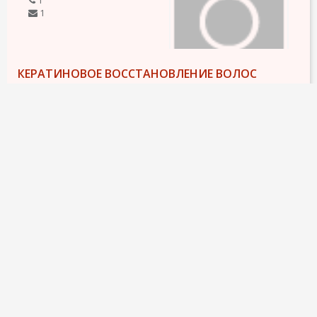
1
КЕРАТИНОВОЕ ВОССТАНОВЛЕНИЕ ВОЛОС
50 €
Устали пользоваться утюжком каждое утро во время
укладки волос? Хотите блестящие, здоровые, прямые и
ухоженные волосы? Если ваш ответ да, то я могу в этом
помочь. Предлагаю услугу кератинового восстановления
волос. Использую качественные продукты из США Global
Keratin. Я...
подробнее
8 ноября 2015
1738
1
6