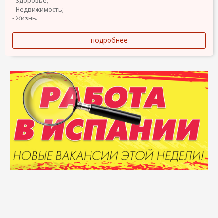
- Здоровье;
- Недвижимость;
- Жизнь.
подробнее
Подать объявление
Объявления о продаже
Карта сайта
Топовые запросы
Разделы
О компании
Помощь
Бренды и логотипы Elcontacto являются собственностью их
владельцев. ВНИМАНИЕ! Размещение любого объявления на