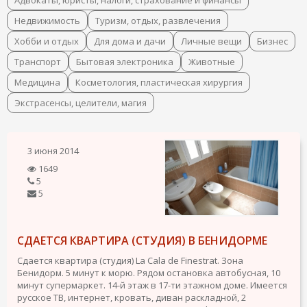
Адвокаты, юристы, налоги, страхование и финансы
Недвижимость
Туризм, отдых, развлечения
Хобби и отдых
Для дома и дачи
Личные вещи
Бизнес
Транспорт
Бытовая электроника
Животные
Медицина
Косметология, пластическая хирургия
Экстрасенсы, целители, магия
3 июня 2014
1649
5
5
СДАЕТСЯ КВАРТИРА (СТУДИЯ) В БЕНИДОРМЕ
Сдается квартира (студия) La Cala de Finestrat. Зона
Бенидорм. 5 минут к морю. Рядом остановка автобусная, 10
минут супермаркет. 14-й этаж в 17-ти этажном доме. Имеется
русское ТВ, интернет, кровать, диван раскладной, 2