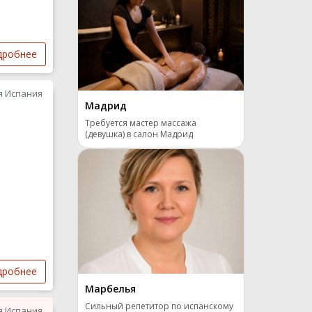
дробнее
я Испания
Мадрид
Требуется мастер массажа
(девушка) в салон Мадрид
дробнее
Марбелья
Сильный репетитор по испанскому
я Испания