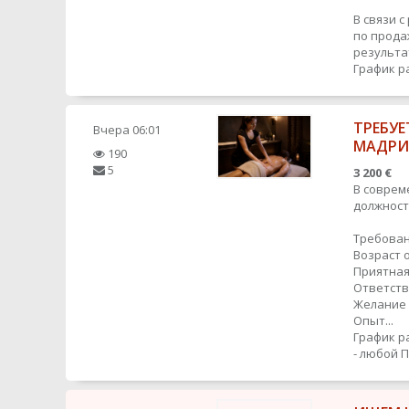
В связи 
по прода
результат
График р
ТРЕБУЕ
Вчера
06:01
МАДР
190
5
3 200 €
В соврем
должност
Требован
Возраст о
Приятная
Ответств
Желание 
Опыт...
График р
- любой
П