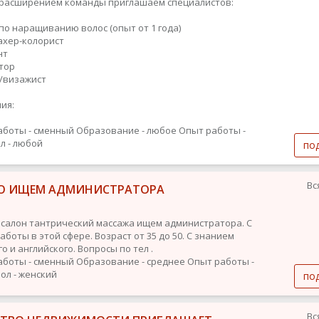
с расширением команды приглашаем специалистов:
 по наращиванию волос (опыт от 1 года)
махер-колорист
нт
ятор
т/визажист
ия:
аботы - сменный
Образование - любое
Опыт работы -
л - любой
по
Вс
О ИЩЕМ АДМИНИСТРАТОРА
 салон тантрический массажа ищем администратора. С
боты в этой сфере. Возраст от 35 до 50. С знанием
о и английского. Вопросы по тел .
аботы - сменный
Образование - среднее
Опыт работы -
ол - женский
по
Вс