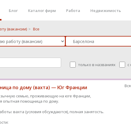
Блог
Каталог фирм
Работа
Недвижимость
ту (вакансии)
>
Все
только в названиях
с
Вся
ица по дому (вахта) — Юг Франции
язычную семью, проживающую на юге Франции,
я опытная помощница по дому.
аботы: вахта (условия обсуждаются), полная занятость.
сти: