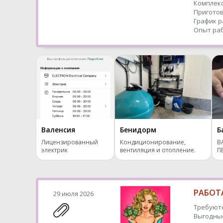
Комплекс
Приготов
График р
Опыт раб
Валенсия
Бенидорм
Б
Лицензированный
Кондиционирование,
В
электрик
вентиляция и отопление.
П
РАБОТА
29 июля 2026
Требуютс
Выгодные