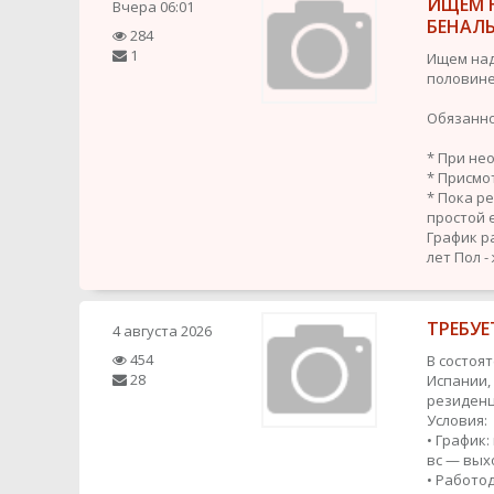
ИЩЕМ 
Вчера
06:01
БЕНАЛ
284
1
Ищем над
половине
Обязанно
* При не
* Присмо
* Пока р
простой 
График р
лет
Пол -
ТРЕБУЕ
4 августа 2026
454
В состоя
28
Испании,
резиденц
Условия:
• График:
вс — вых
• Работо