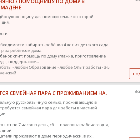
НЯНЮ / ПОМОЩНИЦУ ПО ДОМУ В
ЬМАДЕНЕ
ёжную женщину для помощи семье во второй
 дня.
сти:
обходимости забирать ребёнка 4 лет из детского сада.
тр за ребёнком дома.
ебёнок спит: помощь по дому (глажка, приготовление
еды, поддержание...
аботы - любой
Образование - любое
Опыт работы - 3-5
 женский
по
Вс
ТСЯ СЕМЕЙНАЯ ПАРА С ПРОЖИВАНИЕМ НА.
тельную русскоязычную семью, проживающую в
 требуется семейная пара для работы в частной
ии.
 пн–пт по 7 часов в день, сб — половина рабочего дня,
одной.
датели проживают в доме периодически, в их...