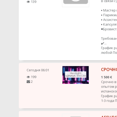
В связи 
139
▪️ Мастер
▪️ Парик
▪️ Ассисте
▪️ Капсул
◾️Бровис
Требован
✔️...
График р
любой
По
СРОЧН
Сегодня
06:01
199
1 500 €
2
Срочно в
опытом ра
испанског
График р
1-3 года
П