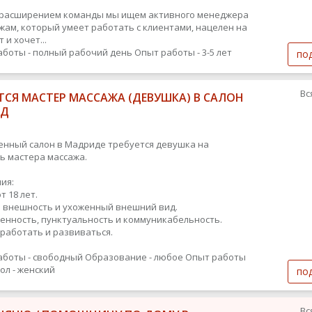
с расширением команды мы ищем активного менеджера
жам, который умеет работать с клиентами, нацелен на
 и хочет...
аботы - полный рабочий день
Опыт работы - 3-5 лет
по
Вс
ТСЯ МАСТЕР МАССАЖА (ДЕВУШКА) В САЛОН
ИД
енный салон в Мадриде требуется девушка на
ь мастера массажа.
ия:
т 18 лет.
 внешность и ухоженный внешний вид.
енность, пунктуальность и коммуникабельность.
работать и развиваться.
аботы - свободный
Образование - любое
Опыт работы
ол - женский
по
Вс