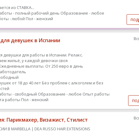
ется из СТАВКА...
аботы - полный рабочий день
Образование - любое
оты - любой
Пол - женский
под
Вс
 для девушек в Испании
я девушки для работы в Испании. Релакс.
ем жильё, у каждой девочки своя
Ежедневные выплаты. От 250 евро в день
работодатель
вободный
ушек от 18 до 40 лет Без проблем с алкоголем и без
стей
аботы - свободный
Образование - любое
Опыт работы
ыта работы
Пол - женский
по
Вс
ия: Парикмахер, Визажист, Стилист
СИИ В MARBELLA | DEA RUSSO HAIR EXTENSIONS