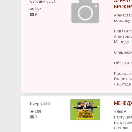
АГЕНТ
Сегодня
06:01
БРОКЕ
657
9
Агентств
команду
В связи 
Агентов 
Менедже
Специали
Обязанно
Проведен
График р
- 1-3 года
МЕНЕДЖ
Вчера
06:01
289
1 500 €
9
Растущая
изготовл
стендов.