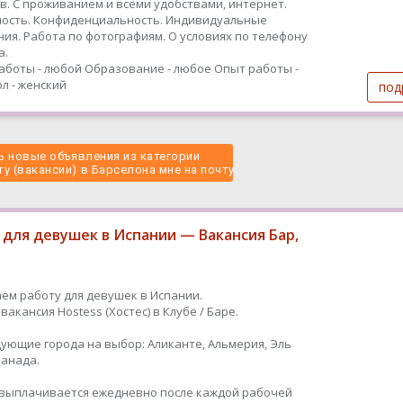
в. С проживанием и всеми удобствами, интернет.
ость. Конфиденциальность. Индивидуальные
ия. Работа по фотографиям. О условиях по телефону
а.
аботы - любой
Образование - любое
Опыт работы -
л - женский
под
 новые объявления из категории
у (вакансии) в Барселона мне на почту 
 для девушек в Испании — Вакансия Бар,
ем работу для девушек в Испании.
вакансия Hostess (Хостес) в Клубе / Баре.
дующие города на выбор: Аликанте, Альмерия, Эль
Гранада.
ыплачивается ежедневно после каждой рабочей