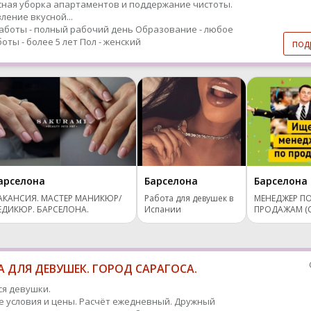
ная уборка апартаментов и поддержание чистоты.
ление вкусной...
аботы - полный рабочий день
Образование - любое
оты - более 5 лет
Пол - женский
под
арселона
Барселона
Барселона
АКАНСИЯ. МАСТЕР МАНИКЮР/
Работа для девушек в
МЕНЕДЖЕР П
ЕДИКЮР. БАРСЕЛОНА.
Испании
ПРОДАЖАМ (C
✨
 ДЛЯ ДЕВУШЕК. ГОРОД САРАГОСА.
я девушки.
 условия и цены. Расчёт ежедневный. Дружный