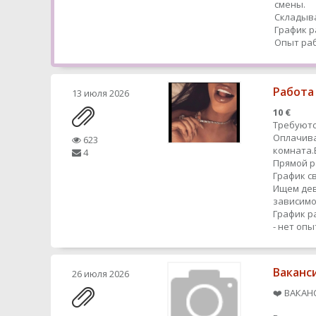
смены.
Складыва
График р
Опыт раб
Работа
13 июля 2026
10 €
Требуютс
Оплачива
623
комната.
4
Прямой 
График с
Ищем дев
зависимо
График р
- нет оп
Ваканс
26 июля 2026
❤️ ВАКАН