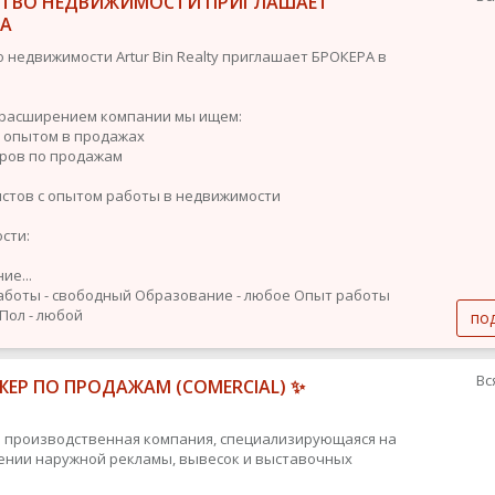
СТВО НЕДВИЖИМОСТИ ПРИГЛАШАЕТ
РА
о недвижимости Artur Bin Realty приглашает БРОКЕРА в
с расширением компании мы ищем:
с опытом в продажах
ров по продажам
стов с опытом работы в недвижимости
сти:
ие...
аботы - свободный
Образование - любое
Опыт работы
Пол - любой
по
Вс
ЕР ПО ПРОДАЖАМ (COMERCIAL) ✨
 производственная компания, специализирующаяся на
ении наружной рекламы, вывесок и выставочных