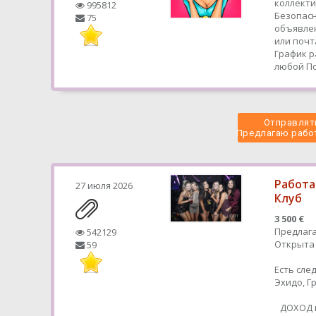
коллекти
995812
Безопасн
75
объявлен
или почт
График р
любой
По
Отправлять
 Предлагаю работ
Работа
27 июля 2026
Клуб
3 500 €
Предлага
542129
Открыта 
59
Есть сле
Эхидо, 
ДОХОД в