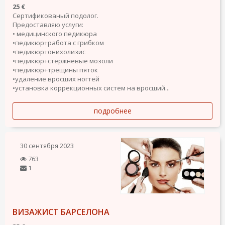
25 €
Сертификованый подолог.
Предоставляю услуги:
• медицинского педикюра
•педикюр+работа с грибком
•педикюр+онихолизис
•педикюр+стержневые мозоли
•педикюр+трещины пяток
•удаление вросших ногтей
•установка коррекционных систем на вросший...
подробнее
30 сентября 2023
763
1
ВИЗАЖИСТ БАРСЕЛОНА