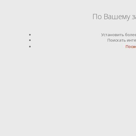
По Вашему з
Установить боле
Поискать инте
Посм