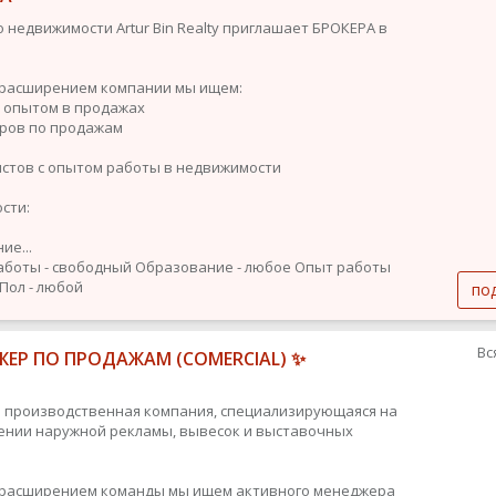
о недвижимости Artur Bin Realty приглашает БРОКЕРА в
с расширением компании мы ищем:
с опытом в продажах
ров по продажам
стов с опытом работы в недвижимости
сти:
ие...
аботы - свободный
Образование - любое
Опыт работы
Пол - любой
по
Вс
ЕР ПО ПРОДАЖАМ (COMERCIAL) ✨
 производственная компания, специализирующаяся на
ении наружной рекламы, вывесок и выставочных
с расширением команды мы ищем активного менеджера