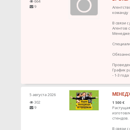
664
9
Агентств
команду
В связи 
Агентов 
Менедже
Специали
Обязанно
Проведен
График р
- 1-3 года
МЕНЕДЖ
5 августа 2026
302
1 500 €
9
Растущая
изготовл
стендов.
В связи 