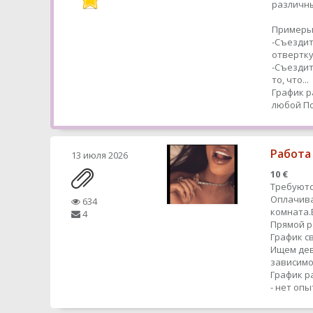
различн
Примеры
-Съездит
отвертк
-Съездит
то, что...
График р
любой
По
Работа
13 июля 2026
10 €
Требуютс
Оплачива
634
комната.
4
Прямой 
График с
Ищем дев
зависимо
График р
- нет оп