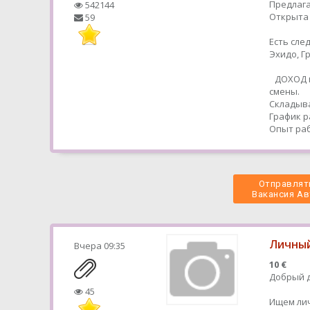
Предлага
542144
Открыта 
59
Есть сле
Эхидо, 
ДОХОД в
смены.
Складыва
График р
Опыт раб
Отправлять
 Вакансия Ав
Личный
Вчера
09:35
10 €
Добрый д
45
Ищем ли