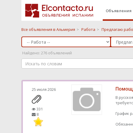
Объявления
Все объявления в Альмерия
>
Работа
>
Предлагаю рабо
Найдено: 276 объявлений
Помощн
25 июля 2026
В русско
требуетс
331
График р
8
Обязанно