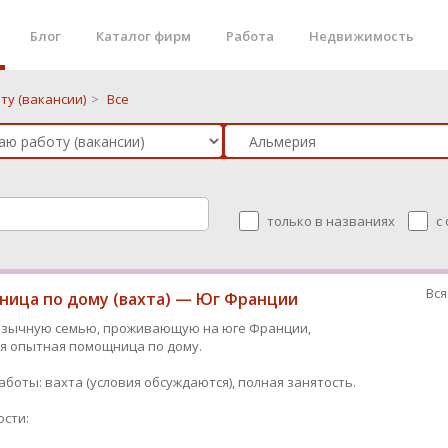
Блог
Каталог фирм
Работа
Недвижимость
ту (вакансии)
>
Все
только в названиях
с
Вся
ица по дому (вахта) — Юг Франции
язычную семью, проживающую на юге Франции,
я опытная помощница по дому.
аботы: вахта (условия обсуждаются), полная занятость.
сти: