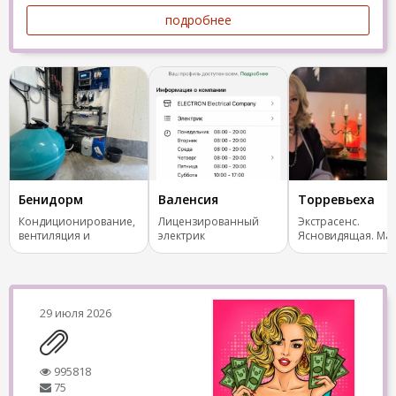
подробнее
Бенидорм
Валенсия
Торревьеха
Кондиционирование,
Лицензированный
Экстрасенс.
вентиляция и
электрик
Ясновидящая. Маг
отопление.
Испания, все стра
29 июля 2026
995818
75