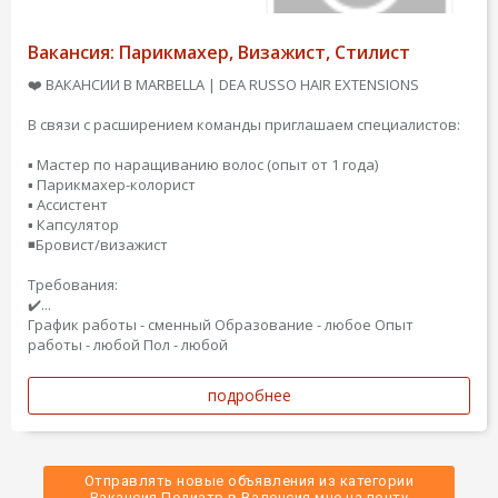
Вакансия: Парикмахер, Визажист, Стилист
❤️ ВАКАНСИИ В MARBELLA | DEA RUSSO HAIR EXTENSIONS
В связи с расширением команды приглашаем специалистов:
▪️ Мастер по наращиванию волос (опыт от 1 года)
▪️ Парикмахер-колорист
▪️ Ассистент
▪️ Капсулятор
◾️Бровист/визажист
Требования:
✔️...
График работы - сменный
Образование - любое
Опыт
работы - любой
Пол - любой
подробнее
Отправлять новые объявления из категории
 Вакансия Педиатр в Валенсия мне на почту 