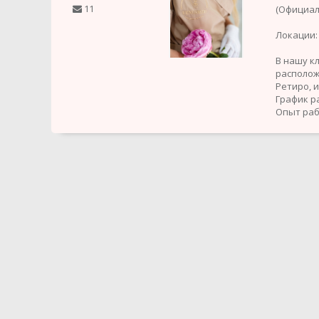
11
(Официал
Локации:
В нашу к
располож
Ретиро, и
График р
Опыт раб