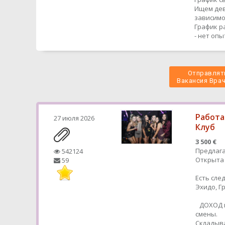
Ищем дев
зависимо
График р
- нет оп
Отправлять
 Вакансия Врач
Работа
27 июля 2026
Клуб
3 500 €
Предлага
542124
Открыта 
59
Есть сле
Эхидо, 
ДОХОД в
смены.
Складыва