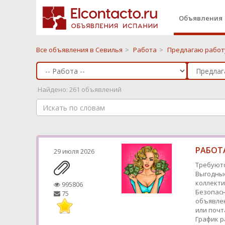
Объявления
Все объявления в Севилья
>
Работа
>
Предлагаю работу
Найдено: 261 объявлений
РАБОТА
29 июля 2026
Требуютс
Выгодные
коллекти
995806
Безопасн
75
объявлен
или почт
График р