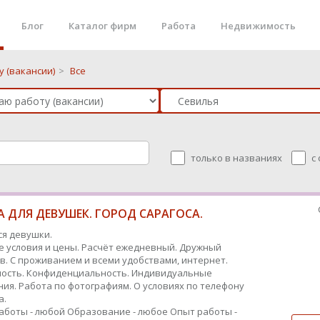
Блог
Каталог фирм
Работа
Недвижимость
 (вакансии)
>
Все
только в названиях
с
 ДЛЯ ДЕВУШЕК. ГОРОД САРАГОСА.
я девушки.
 условия и цены. Расчёт ежедневный. Дружный
в. С проживанием и всеми удобствами, интернет.
ость. Конфиденциальность. Индивидуальные
ия. Работа по фотографиям. О условиях по телефону
а.
аботы - любой
Образование - любое
Опыт работы -