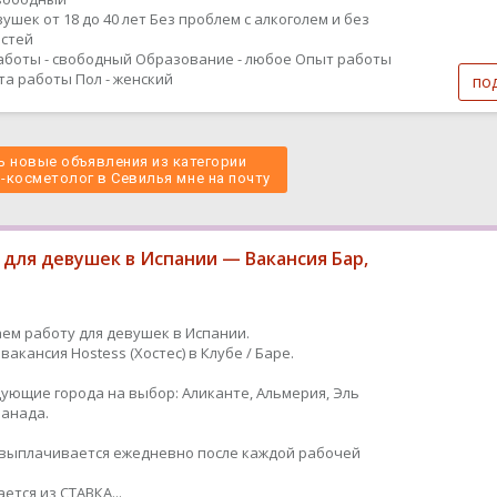
ушек от 18 до 40 лет Без проблем с алкоголем и без
стей
аботы - свободный
Образование - любое
Опыт работы
ыта работы
Пол - женский
по
 новые объявления из категории
-косметолог в Севилья мне на почту 
 для девушек в Испании — Вакансия Бар,
ем работу для девушек в Испании.
вакансия Hostess (Хостес) в Клубе / Баре.
дующие города на выбор: Аликанте, Альмерия, Эль
Гранада.
ыплачивается ежедневно после каждой рабочей
ется из СТАВКА...