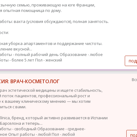
язычную семью, проживающую на юге Франции,
я опытная помощница по дому.
аботы: вахта (условия обсуждаются), полная занятость.
сти:
ная уборка апартаментов и поддержание чистоты.
ление вкусной...
аботы - полный рабочий день
Образование - любое
оты - более 5 лет
Пол - женский
под
Вс
СИЯ: ВРАЧ-КОСМЕТОЛОГ
врач эстетической медицины и ищете стабильность,
 поток пациентов, профессиональный рост и
 к вашему клиническому мнению — мы хотим
иться с вами.
línica, бренд, который активно развивается в Испании
Барселона и теперь...
аботы - свободный
Образование - среднее-
ьное
Опыт работы - любой
Пол - любой
по