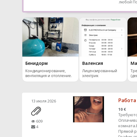
любой
По
Бенидорм
Валенсия
Ма
Кондиционирование,
Лицензированный
Тре
вентиляция и отопление.
электрик
(де
Работа
13 июля 2026
10 €
Требуютс
Оплачива
609
комната.
4
Прямой 
График с