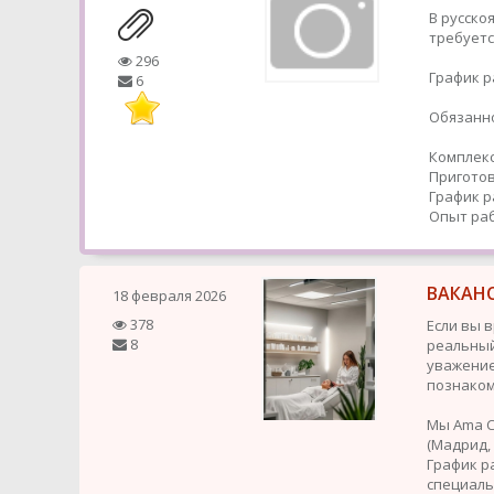
В русско
требуетс
296
График р
6
Обязанно
Комплекс
Приготов
График р
Опыт раб
ВАКАН
18 февраля 2026
378
Если вы 
8
реальный
уважение
познаком
Мы Ama C
(Мадрид, 
График р
специал