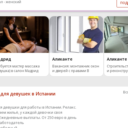
л - женский
под
дрид
Аликанте
Аликанте
буется мастер массажа
Вакансия: монтажник окон
Строительст
вушка) в салон Мадрид
и дверей с правами B
и реконстру
Вс
 для девушек в Испании
я девушки для работы в Испании. Релакс.
ем жильё, у каждой девочки своя
Ежедневные выплаты. От 250 евро в день
работодатель
вободный