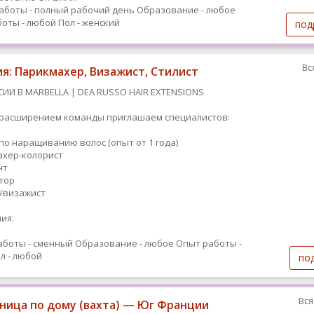
аботы - полный рабочий день
Образование - любое
оты - любой
Пол - женский
под
Вс
ия: Парикмахер, Визажист, Стилист
СИИ В MARBELLA | DEA RUSSO HAIR EXTENSIONS
с расширением команды приглашаем специалистов:
 по наращиванию волос (опыт от 1 года)
махер-колорист
нт
ятор
т/визажист
ия:
аботы - сменный
Образование - любое
Опыт работы -
л - любой
по
Вся
ица по дому (вахта) — Юг Франции