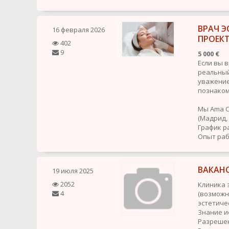
ВРАЧ 
16 февраля 2026
ПРОЕКТ
402
9
5 000 €
Если вы 
реальный
уважение
познаком
Мы Ama C
(Мадрид, 
График р
Опыт раб
ВАКАН
19 июля 2025
2052
Клиника 
4
(возможн
эстетиче
Знание и
Разрешен