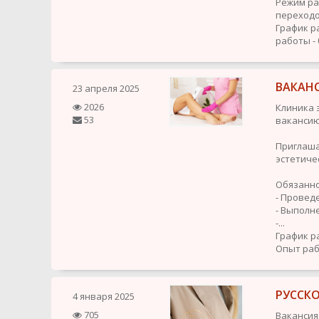
Режим ра
переходом
График р
работы - 
ВАКАН
23 апреля 2025
2026
Клиника 
53
ваканси
Приглаша
эстетиче
Обязанно
- Провед
- Выполн
-...
График р
Опыт раб
РУССК
4 января 2025
705
Ваканси