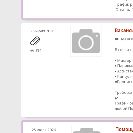
График р
Опыт раб
Ваканс
26 июля 2026
❤️ ВАКАН
В связи 
134
▪️ Мастер
▪️ Парик
▪️ Ассисте
▪️ Капсул
◾️Бровис
Требован
✔️...
График р
любой
По
Помощн
25 июля 2026