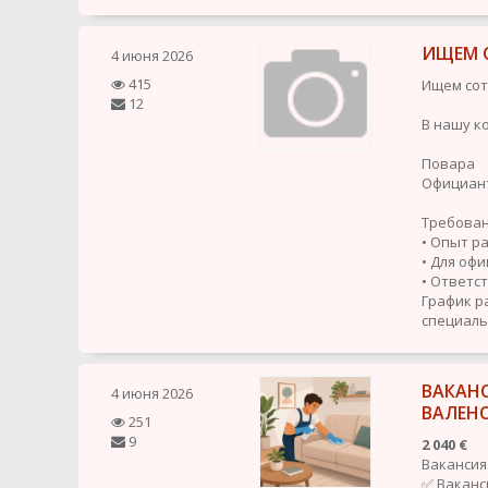
ИЩЕМ 
4 июня 2026
415
Ищем сот
12
В нашу к
Повара
Официан
Требован
• Опыт р
• Для оф
• Ответст
График р
специал
ВАКАНС
4 июня 2026
ВАЛЕН
251
9
2 040 €
Вакансия
✅ Ваканс