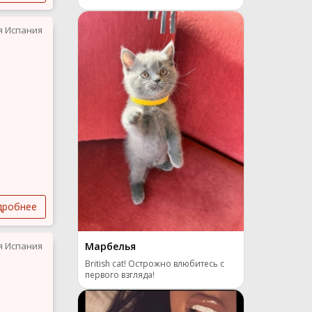
я Испания
дробнее
я Испания
Марбелья
British cat! Острожно влюбитесь с
первого взгляда!