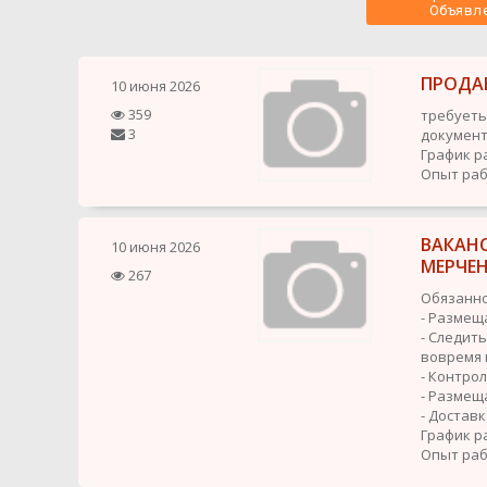
 Объявле
ПРОДА
10 июня 2026
359
требуеть
3
документ
График р
Опыт раб
ВАКАНС
10 июня 2026
МЕРЧЕ
267
Обязанно
- Размещ
- Следит
вовремя 
- Контро
- Размещ
- Доставк
График р
Опыт рабо