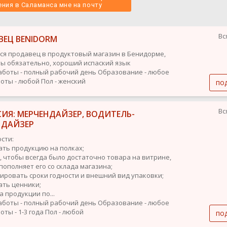
ния в Саламанса мне на почту 
Вс
ВЕЦ BENIDORM
ся продавец в продуктовый магазин в Бенидорме,
ы обязательно, хороший испаский язык
аботы - полный рабочий день
Образование - любое
оты - любой
Пол - женский
по
Вс
ИЯ: МЕРЧЕНДАЙЗЕР, ВОДИТЕЛЬ-
НДАЙЗЕР
сти:
ать продукцию на полках;
ь, чтобы всегда было достаточно товара на витрине,
пополняет его со склада магазина;
лировать сроки годности и внешний вид упаковки;
ать ценники;
а продукции по...
аботы - полный рабочий день
Образование - любое
ты - 1-3 года
Пол - любой
по