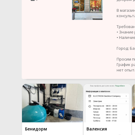
В магази
консульт
Требован
• Знание
• Наличи
Город: Б
Просим пи
График р
нет опыт
Бенидорм
Валенсия