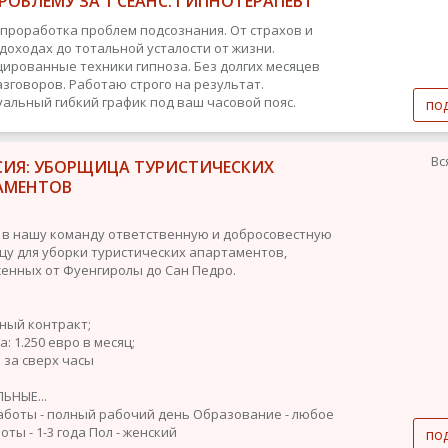
РОБЛЕМУ ЗА 1 СЕАНС. ГИПНОТЕРАПЕВТ
 проработка проблем подсознания. От страхов и
 доходах до тотальной усталости от жизни.
ированные техники гипноза. Без долгих месяцев
азговоров. Работаю строго на результат.
альный гибкий график под ваш часовой пояс.
по
Вс
СИЯ: УБОРЩИЦА ТУРИСТИЧЕСКИХ
АМЕНТОВ
в нашу команду ответственную и добросовестную
цу для уборки туристических апартаментов,
енных от Фуенгиролы до Сан Педро.
нный контракт;
а: 1.250 евро в месяц;
 за сверх часы
ЬНЫЕ...
аботы - полный рабочий день
Образование - любое
ты - 1-3 года
Пол - женский
по