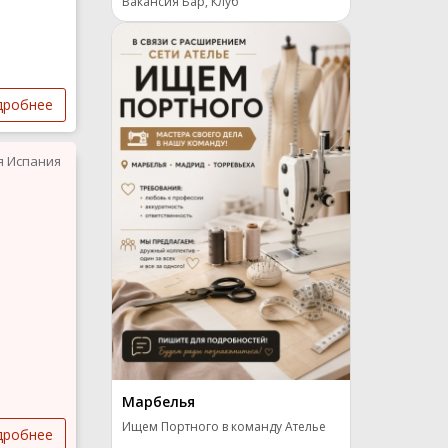
Вакансия Бар, Клуб
дробнее
я Испания
Марбелья
Ищем Портного в команду Ателье
дробнее