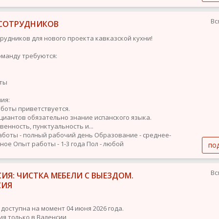
Вс
СОТРУДНИКОВ
рудников для нового проекта кавказской кухни!
оманду требуются:
ты
ия:
аботы приветствуется.
ициантов обязательно знание испанского языка.
венность, пунктуальность и...
аботы - полный рабочий день
Образование - среднее-
ьное
Опыт работы - 1-3 года
Пол - любой
по
Вс
ИЯ: ЧИСТКА МЕБЕЛИ С ВЫЕЗДОМ.
СИЯ
 доступна на момент 04 июня 2026 года.
ия только в Валенсии