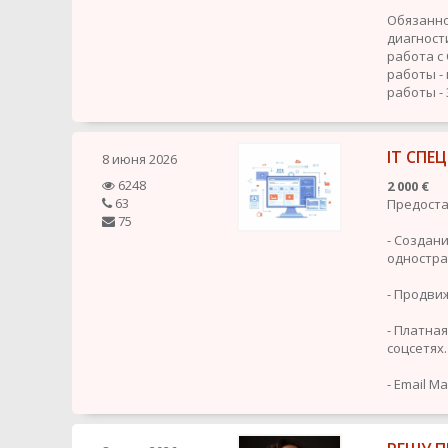
Обязанно
диагност
работа с
работы -
работы - 
IT СП
8 июня 2026
6248
2 000 €
63
Предоста
75
- Создан
одностра
- Продвиж
- Платная
соцсетях.
- Email Ma