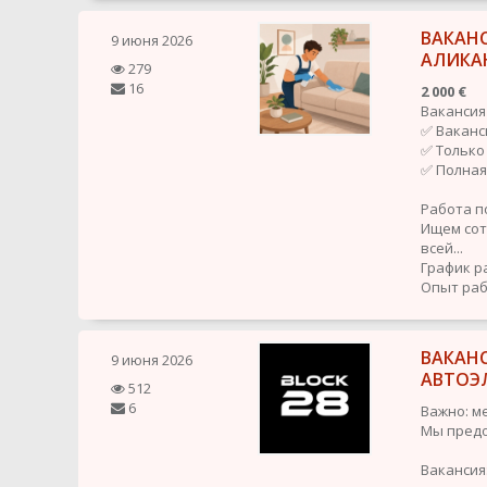
ВАКАНС
9 июня 2026
АЛИКА
279
16
2 000 €
Вакансия
✅ Ваканс
✅ Только
✅ Полная
Работа п
Ищем сот
всей...
График р
Опыт раб
ВАКАНС
9 июня 2026
АВТОЭ
512
6
Важно: м
Мы предо
Вакансия