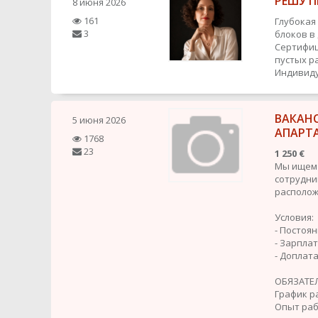
РЕШУ П
8 июня 2026
161
Глубокая
3
блоков в
Сертифиц
пустых р
Индивиду
ВАКАН
5 июня 2026
АПАРТ
1768
23
1 250 €
Мы ищем 
сотрудни
располож
Условия:
- Постоя
- Зарплат
- Доплата
ОБЯЗАТЕЛ
График р
Опыт рабо