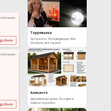
я Испания
Торревьеха
Экстрасенс. Ясновидящая. Маг.
дробнее
Испания, все страны
я Испания
Аликанте
Деревянные дома, беседки и
навесы под ключ
дробнее