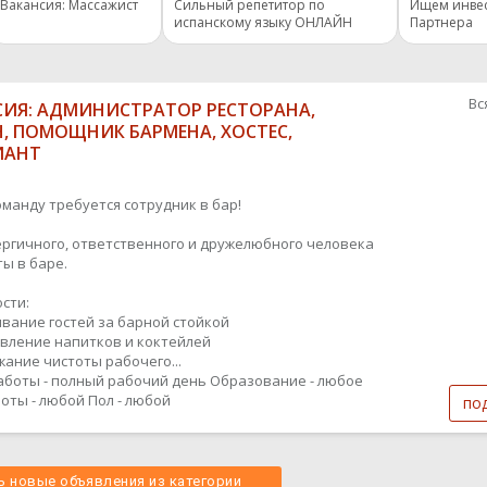
Вакансия: Массажист
Сильный репетитор по
Ищем инве
испанскому языку ОНЛАЙН
Партнера
Вс
СИЯ: АДМИНИСТРАТОР РЕСТОРАНА,
, ПОМОЩНИК БАРМЕНА, ХОСТЕС,
ИАНТ
оманду требуется сотрудник в бар!
ргичного, ответственного и дружелюбного человека
ты в баре.
сти:
ивание гостей за барной стойкой
овление напитков и коктейлей
жание чистоты рабочего...
аботы - полный рабочий день
Образование - любое
оты - любой
Пол - любой
по
 новые объявления из категории