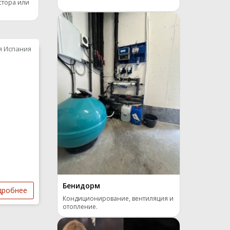
стора или
я Испания
Бенидорм
дробнее
Кондиционирование, вентиляция и
отопление.