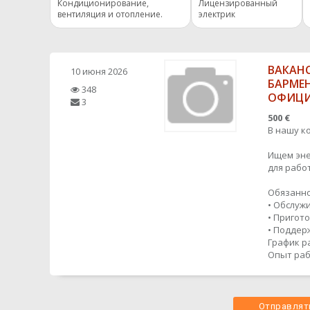
Кондиционирование,
Лицензированный
вентиляция и отопление.
электрик
ВАКАН
10 июня 2026
БАРМЕН
348
ОФИЦ
3
500 €
В нашу к
Ищем эне
для рабо
Обязанно
• Обслуж
• Пригот
• Поддер
График р
Опыт раб
Отправлять