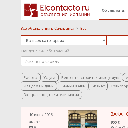
Объявления
Все объявления в Саламанса
>
Все
Найдено: 543 объявлений
Работа
Услуги
Ремонтно-строительные услуги
Для дома и дачи
Личные вещи
Бизнес
Транспо
Экстрасенсы, целители, магия
ВАКАН
10 июня 2026
207
900 €
9
Добрый д