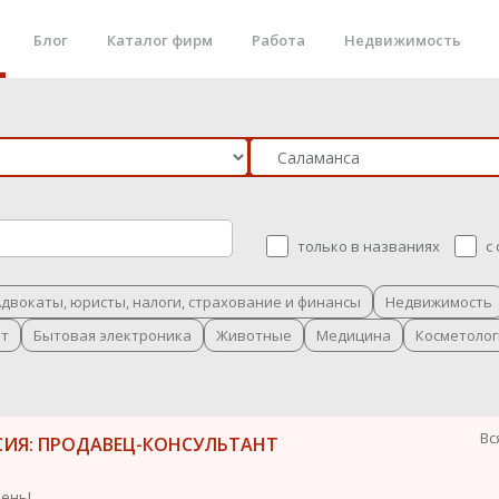
Блог
Каталог фирм
Работа
Недвижимость
только в названиях
с
Адвокаты, юристы, налоги, страхование и финансы
Недвижимость
рт
Бытовая электроника
Животные
Медицина
Косметолог
Вс
СИЯ: ПРОДАВЕЦ-КОНСУЛЬТАНТ
ень!