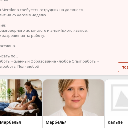
н Mercilona требуется сотрудник на должность
ант на 25 часов в неделю.
ия:
 разговорного испанского и английского языков.
е разрешения на работу.
арселона.
сать по...
аботы - сменный
Образование - любое
Опыт работы -
а работы
Пол - любой
по
Марбелья
Марбелья
Кальпе