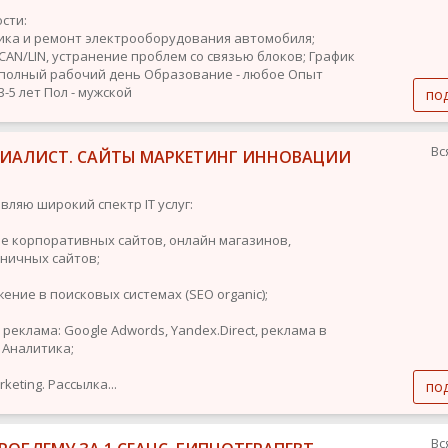
сти:
ика и ремонт электрооборудования автомобиля;
 CAN/LIN, устранение проблем со связью блоков;
График
 полный рабочий день
Образование - любое
Опыт
3-5 лет
Пол - мужской
по
Вс
ЕЦИАЛИСТ. САЙТЫ МАРКЕТИНГ ИННОВАЦИИ
вляю широкий спектр IT услуг:
ие корпоративных сайтов, онлайн магазинов,
ничных сайтов;
ение в поисковых системах (SEO organic);
 реклама: Google Adwords, Yandex.Direct, реклама в
 Аналитика;
rketing. Рассылка...
по
Вс