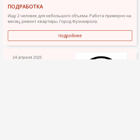
ПОДРАБОТКА
Ищу 2 человек для небольшого объема. Работа примерно на
месяц, ремонт квартиры. Город Фуэнхирола.
подробнее
24 апреля 2025
498
5
УСЛУГИ МАСТЕРА НА ВСЕ РУКИ — 25€/ЧАС.
Нужна помощь по дому? У нас есть и инструменты, и умелые
руки!
Профессиональный хэнди-мен выполнит любые мелкие
работы и ремонт:
• Замена кранов и душевых экранов