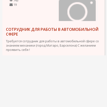
743
19
СОТРУДНИК ДЛЯ РАБОТЫ В АВТОМОБИЛЬНОЙ
СФЕРЕ
Требуется сотрудник для работы в автомобильной сфере со
знанием механики (город Матаро, Барселона) С желанием
проявить себя !
-Подготовка автомобилей к продаже;
-Мелкий ремонт
-Умение работать с электроинструментом
- Интерес к технике
-Стремление к...
Опыт работы - 1-3 года
Пол - мужской
подробнее