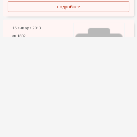
подробнее
16 января 2013
1802
1
БРИГАДА ВЫПОЛНИТ РАЗЛИЧНЫЕ ВИДЫ
Бригада выполнит различные виды строительных работ. От
мелкого до капитального ремонта жилья.
подробнее