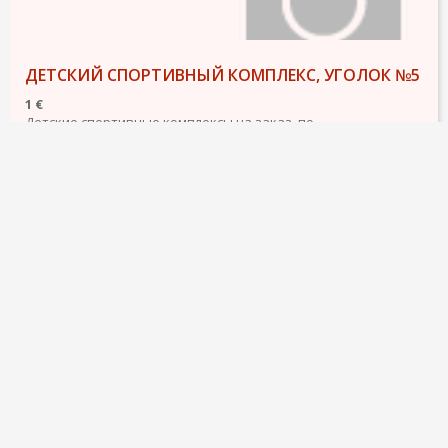
ДЕТСКИЙ СПОРТИВНЫЙ КОМПЛЕКС, УГОЛОК №5
1 €
Детские спортивные комплексы на заказ, по
индивидуальным размерам. Вся Испания.
Спортивный комплекс состоит:
1.Двухъярусная кровать.
2.Шведская стенка (2шт).
3.Рукоход (2шт).
4.Панель с ручками.
5.Скалодром.
6.Пожарный шест.
7.Кольца.
подробнее
24 ноября 2022