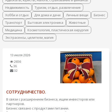
Адвокаты, юристы, налоги, страхование и финансы
Недвижимость
Туризм, отдых, развлечения
Хобби и отдых
Для дома и дачи
Личные вещи
Бизнес
Транспорт
Бытовая электроника
Животные
Медицина
Косметология, пластическая хирургия
Экстрасенсы, целители, магия
13 июля 2026
2656
36
32
СОТРУДНИЧЕСТВО.
В связи с расширением бизнеса, ищем инвесторов или
партнеров.
Бизнес связано с продуктами питании.