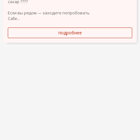
сахар ????
Если вы рядом — заходите попробовать
Calle...
подробнее
9 июля 2026
885
4
ВЕДУЩИЙ НА СВАДЬБУ В ИСПАНИИ И ЕВРОПЕ
1 000 €
Привет! Меня зовут Артём Эрос!
Я профессиональный свадебный ведущий - шоумен и
директор агентства «Купидон» по организации специальных
событий в Испании.