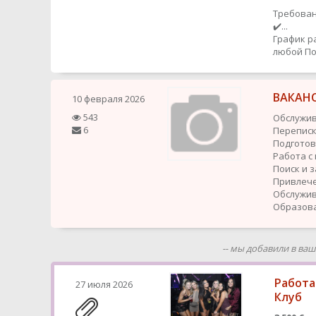
Требован
✔️...
График р
любой
По
ВАКАН
10 февраля 2026
543
Обслужив
6
Перепис
Подготов
Работа с
Поиск и 
Привлече
Обслужив
Образова
-- мы добавили в ва
Работа
27 июля 2026
Клуб