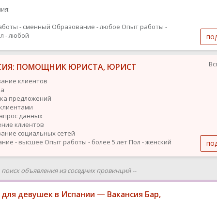
ия:
аботы - сменный
Образование - любое
Опыт работы -
л - любой
по
Вс
СИЯ: ПОМОЩНИК ЮРИСТА, ЮРИСТ
ание клиентов
ка
ка предложений
 клиентами
запрос данных
ние клиентов
ание социальных сетей
ние - высшее
Опыт работы - более 5 лет
Пол - женский
по
ш поиск объявления из соседних провинций --
 для девушек в Испании — Вакансия Бар,