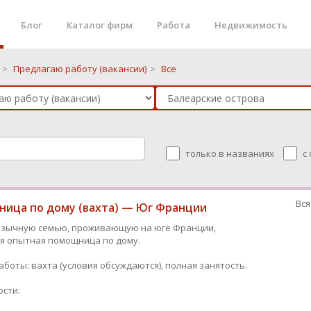
Блог
Каталог фирм
Работа
Недвижимость
>
Предлагаю работу (вакансии)
>
Все
только в названиях
с
Вся
ица по дому (вахта) — Юг Франции
язычную семью, проживающую на юге Франции,
я опытная помощница по дому.
аботы: вахта (условия обсуждаются), полная занятость.
сти: