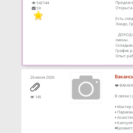
Предлага
542144
Открыта 
59
Есть сле
Эхидо, 
ДОХОД в
смены.
Складыва
График р
Опыт раб
Ваканс
26 июля 2026
❤️ ВАКАН
В связи 
145
▪️ Мастер
▪️ Парик
▪️ Ассисте
▪️ Капсул
◾️Бровис