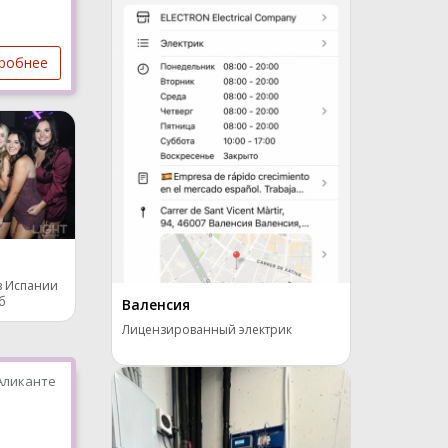
робнее
в Испании
б
Валенсия
Лицензированный электрик
Аликанте