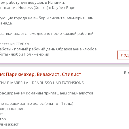
ем работу для девушек в Испании.
вакансия Hostess (Хостес) в Клубе / Баре.
дующие города на выбор: Аликанте, Альмерия, Эль
Гранада.
ыплачивается ежедневно после каждой рабочей
ется из СТАВКА...
аботы - полный рабочий день
Образование - любое
оты - любой
Пол - женский
под
Вс
ия: Парикмахер, Визажист, Стилист
СИИ В MARBELLA | DEA RUSSO HAIR EXTENSIONS
с расширением команды приглашаем специалистов:
 по наращиванию волос (опыт от 1 года)
махер-колорист
нт
ятор
т/визажист