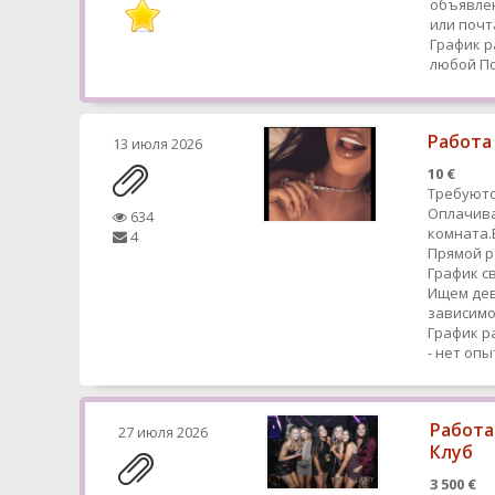
объявлен
или почт
График р
любой
По
Работа
13 июля 2026
10 €
Требуютс
Оплачива
634
комната.
4
Прямой 
График с
Ищем дев
зависимо
График р
- нет оп
Работа
27 июля 2026
Клуб
3 500 €