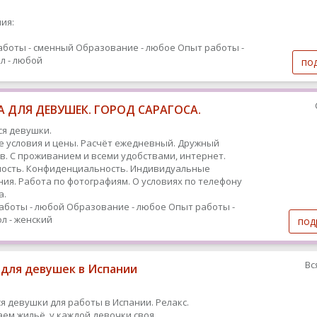
ия:
аботы - сменный
Образование - любое
Опыт работы -
л - любой
по
 ДЛЯ ДЕВУШЕК. ГОРОД САРАГОСА.
я девушки.
 условия и цены. Расчёт ежедневный. Дружный
в. С проживанием и всеми удобствами, интернет.
ость. Конфиденциальность. Индивидуальные
ия. Работа по фотографиям. О условиях по телефону
а.
аботы - любой
Образование - любое
Опыт работы -
л - женский
под
Вс
 для девушек в Испании
я девушки для работы в Испании. Релакс.
ем жильё, у каждой девочки своя