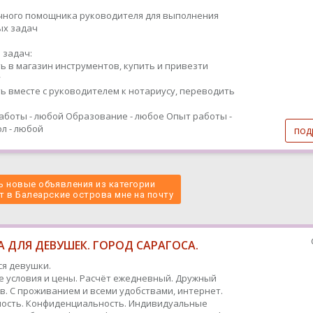
чного помощника руководителя для выполнения
ых задач
 задач:
ь в магазин инструментов, купить и привезти
у
ь вместе с руководителем к нотариусу, переводить
аботы - любой
Образование - любое
Опыт работы -
л - любой
под
 новые объявления из категории
т в Балеарские острова мне на почту 
 ДЛЯ ДЕВУШЕК. ГОРОД САРАГОСА.
я девушки.
 условия и цены. Расчёт ежедневный. Дружный
в. С проживанием и всеми удобствами, интернет.
ость. Конфиденциальность. Индивидуальные