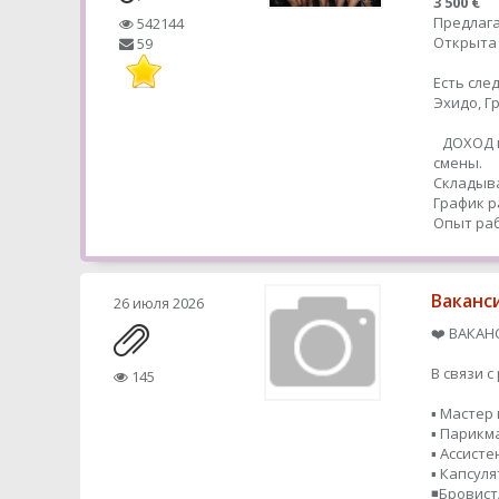
3 500 €
Предлага
542144
Открыта 
59
Есть сле
Эхидо, 
ДОХОД в
смены.
Складыва
График р
Опыт раб
Ваканс
26 июля 2026
❤️ ВАКАН
В связи 
145
▪️ Мастер
▪️ Парик
▪️ Ассисте
▪️ Капсул
◾️Бровис