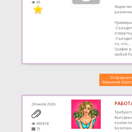
45
Ищем ли
различн
Примеры
-Съездит
отвертк
-Съездит
то, что...
График р
любой
По
Отправлять
 Вакансия Юрис
РАБОТА
29 июля 2026
Требуютс
Выгодные
коллекти
995818
Безопасн
75