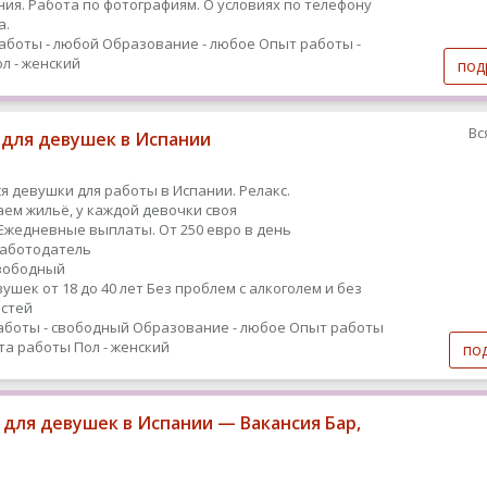
ия. Работа по фотографиям. О условиях по телефону
а.
аботы - любой
Образование - любое
Опыт работы -
л - женский
под
Вс
 для девушек в Испании
я девушки для работы в Испании. Релакс.
ем жильё, у каждой девочки своя
Ежедневные выплаты. От 250 евро в день
работодатель
вободный
ушек от 18 до 40 лет Без проблем с алкоголем и без
стей
аботы - свободный
Образование - любое
Опыт работы
ыта работы
Пол - женский
по
 для девушек в Испании — Вакансия Бар,