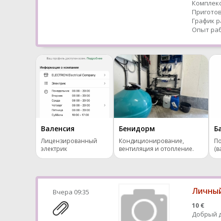
Комплекс
Приготов
График р
Опыт раб
Валенсия
Бенидорм
Б
Лицензированный
Кондиционирование,
П
электрик
вентиляция и отопление.
(в
Личный
Вчера
09:35
10 €
Добрый д