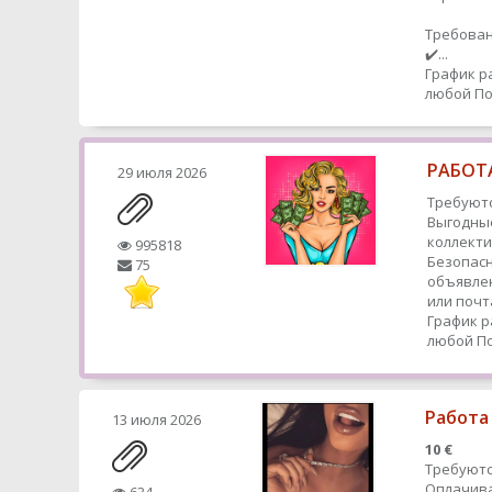
Требован
✔️...
График р
любой
По
РАБОТА
29 июля 2026
Требуютс
Выгодные
коллекти
995818
Безопасн
75
объявлен
или почт
График р
любой
По
Работа
13 июля 2026
10 €
Требуютс
Оплачива