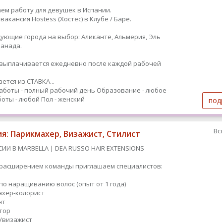
ем работу для девушек в Испании.
вакансия Hostess (Хостес) в Клубе / Баре.
дующие города на выбор: Аликанте, Альмерия, Эль
Гранада.
ыплачивается ежедневно после каждой рабочей
ется из СТАВКА...
аботы - полный рабочий день
Образование - любое
оты - любой
Пол - женский
под
Вс
ия: Парикмахер, Визажист, Стилист
СИИ В MARBELLA | DEA RUSSO HAIR EXTENSIONS
с расширением команды приглашаем специалистов:
 по наращиванию волос (опыт от 1 года)
махер-колорист
нт
ятор
т/визажист