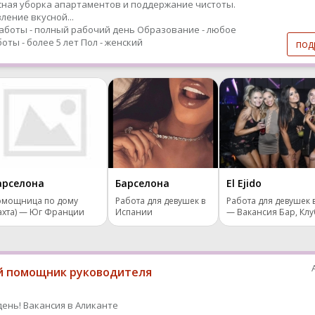
ная уборка апартаментов и поддержание чистоты.
ление вкусной...
аботы - полный рабочий день
Образование - любое
оты - более 5 лет
Пол - женский
под
арселона
Барселона
El Ejido
омощница по дому
Работа для девушек в
Работа для девушек 
ахта) — Юг Франции
Испании
— Вакансия Бар, Клу
 помощник руководителя
ень! Вакансия в Аликанте