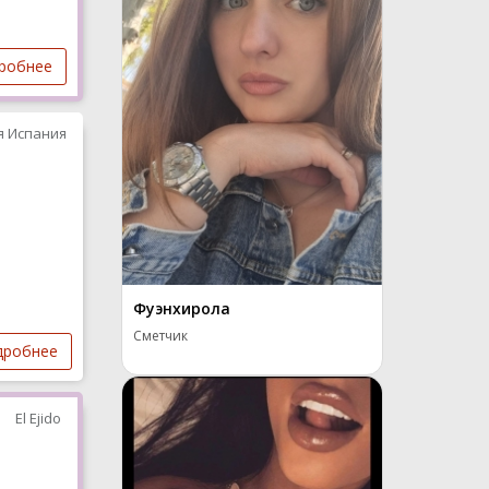
робнее
я Испания
Фуэнхирола
Сметчик
дробнее
El Ejido