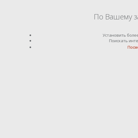
По Вашему з
Установить боле
Поискать инте
Посм