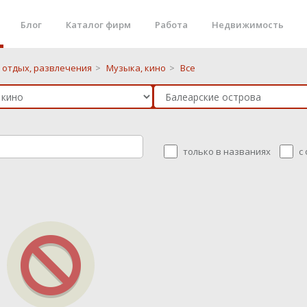
Блог
Каталог фирм
Работа
Недвижимость
, отдых, развлечения
>
Музыка, кино
>
Все
только в названиях
с