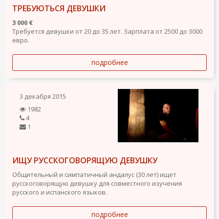
ТРЕБУЮТЬСЯ ДЕВУШКИ
3 000 €
Требуется девушки от 20 до 35 лет. Зарплата от 2500 до 3000
евро.
подробнее
3 декабря 2015
1982
4
1
ИЩУ РУССКОГОВОРЯЩУЮ ДЕВУШКУ
Общительный и симпатичный андалус (30 лет) ищет
русскоговорящую девушку для совместного изучения
русского и испанского языков.
подробнее