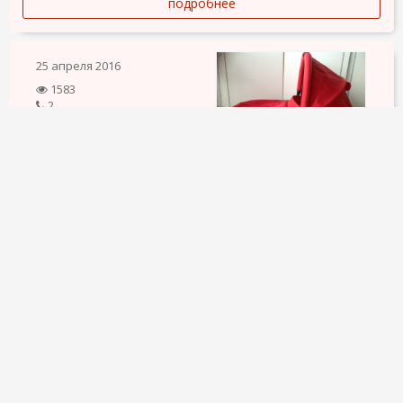
подробнее
25 апреля 2016
1583
2
1
ПРОДАЮ
25 €
Хорошее состояние. Подходит к коляскам марок: "quinny",
"bugaboo", maxi taxi". Для "maxi taxi" в наличии крепления
(отдельная плата).
подробнее
25 апреля 2016
1558