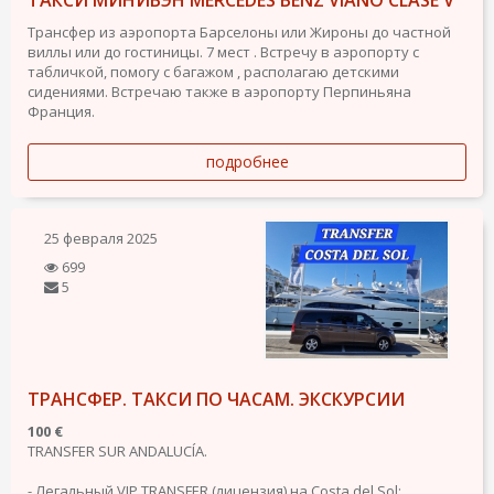
ТАКСИ МИНИВЭН MERCEDES BENZ VIANO CLASE V
Трансфер из аэропорта Барселоны или Жироны до частной
виллы или до гостиницы. 7 мест . Встречу в аэропорту с
табличкой, помогу с багажом , располагаю детскими
сидениями. Встречаю также в аэропорту Перпиньяна
Франция.
подробнее
25 февраля 2025
699
5
ТРАНСФЕР. ТАКСИ ПО ЧАСАМ. ЭКСКУРСИИ
100 €
TRANSFER SUR ANDALUCÍA.
- Легальный VIP TRANSFER (лицензия) на Costa del Sol;