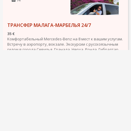
14
ТРАНСФЕР МАЛАГА-МАРБЕЛЬЯ 24/7
35 €
Комфортабельный Mercedes-Benz на 8 мест к вашим услугам.
Встречу в аэропорту, вокзале. Экскурсии с русскоязычным
гидом в города Севилья, Гранада, Нерха, Ронда, Гибралтар,
Танжер, Тарифа, Кордоба.
Всё обсуждается, только не стесняйтесь задавать вопросы!
Олег (Viber, WhatsApp).
подробнее
23 декабря 2021
1295
12
ТРАНСФЕР В АЭРОПОРТ МАЛАГА