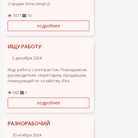
станции Virrei Amat L5.
Рассматриваю вакансии: Ассистент
менеджера по продажам; Помощник по
1017
10
хозяйству; Комплектовщик склада.
подробнее
О себе: Мне 41 год. Я из Москвы. Живу в
Барселоне с июня 2023 г. Резиденция с
правом...
ИЩУ РАБОТУ
5 декабря 2024
Ищу работу с контрактом. Помощником
руководителя, секретарем, продавцом,
помощницей по хозяйству (без
проживания), няней, могу давать уроки
русского, испанского и английского
282
1
языков детям (без педагогического
подробнее
образования).
Белоруска, 40 лет. Документы в порядке,
права...
РАЗНОРАБОЧИЙ
30 ноября 2024