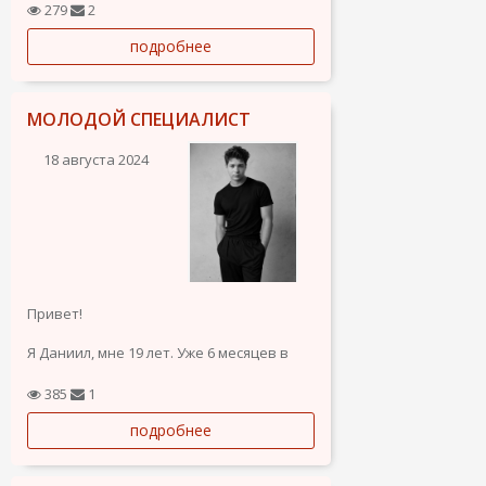
Разрешение на работу есть. Пишите на
279
2
Ватсапп. Рассмотрю любые варианты.
подробнее
МОЛОДОЙ СПЕЦИАЛИСТ
18 августа 2024
Привет!
Я Даниил, мне 19 лет. Уже 6 месяцев в
Торревьехе, в данный момент ищу
работу. Жил 3 года в Таиланде и работал
385
1
там с недвижимостью, есть опыт в
подробнее
продажах, говорю на русском,
украинском, английском С1, тайском.
Готов работать в продажах, и так же