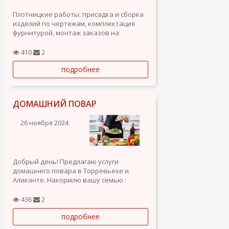
Плотницкие работы: присадка и сборка
изделий по чертежам, комплектация
фурнитурой, монтаж заказов на
обьектах. Електромонтажные и
строительные работы, управление
410
2
строительной техникой. Работал -
подробнее
машинист оператор на дорожной фризе
Katerpillar, Wirtgen
ДОМАШНИЙ ПОВАР
26 ноября 2024
Добрый день! Предлагаю услуги
домашнего повара в Торревьехе и
Аликанте. Накормлю вашу семью :
Сибирскими пельменями, Русскими
блинами, Украинским борщем ,
436
2
здоровой , вкусной пищей (каши,
подробнее
салаты, рыба и др.) , а также по
предпочтениям вашей семьи на день,