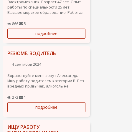
Электромеханик. Возраст 47 лет. Опыт
работы по специальности 25 лет.
Высшее морское образование. Работал
на больших судах-танкерах. Котлы,
сепараторы, кондиционеры,
866
5
опреснители, генераторы, лебедки,
подробнее
гидравлика клапанов, грузовые
системы, пожарная сигнализация,...
РЕЗЮМЕ. ВОДИТЕЛЬ
4 сентября 2024
Здравствуйте меня зовут Александр.
Ищу работу водителем категории В. Без
вредных привычек, алкоголь не
употребляю.
272
1
подробнее
ИЩУ РАБОТУ