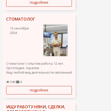
подробнее
Вік: 38 років.
Місце проживання: Аліканте, Іспанія.
Сімейний стан: Неодружений.
СТОМАТОЛОГ
Досвід та освіта:
13 сентября
Служив в армії, зокрема у військовій...
2024
Стоматолог с опытом работы 12 лет.
Ортопедия, терапия.
Ищу любой вид деятельности связанный
с стоматологией. Цифровая
стоматология, техническая и врачебная
540
4
часть, организация работы клиники,
подробнее
фрезерный центр.
ИЩУ РАБОТУ НЯНИ, СДЕЛКИ,