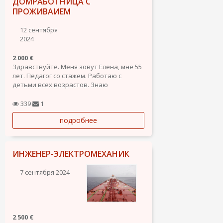
ДОМРАБОТНИЦА С
ПРОЖИВАИЕМ
12 сентября
2024
2 000 €
Здравствуйте. Меня зовут Елена, мне 55
лет. Педагог со стажем. Работаю с
детьми всех возрастов. Знаю
физиологию детей, владею методикой
воспитания и образования. Помогаю в
339
1
подготовке к школе. Составляю
подробнее
индивидуальный режим, а так же меню.
ИНЖЕНЕР-ЭЛЕКТРОМЕХАНИК
7 сентября 2024
2 500 €