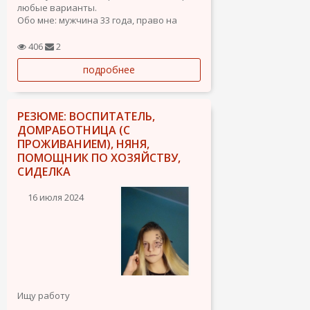
любые варианты.
Обо мне: мужчина 33 года, право на
работу есть. Испанский в процессе
обучения, водительские права в
406
2
процессе получения, есть авто. Без
подробнее
вредных привычек (не пью и не курю
вообще), ответственный,
исполнительный, легко...
РЕЗЮМЕ: ВОСПИТАТЕЛЬ,
ДОМРАБОТНИЦА (С
ПРОЖИВАНИЕМ), НЯНЯ,
ПОМОЩНИК ПО ХОЗЯЙСТВУ,
СИДЕЛКА
16 июля 2024
Ищу работу