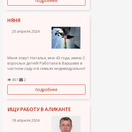
подробнее
НЯНЯ
20 апреля 2024
Меня зовут Наталья, мне 43 года, имею 2
взрослых детей! Работала в Варшаве в
частном саду и в семьях индивидуально!
Очень люблю детей, рассмотрю любые
варианты!
451
2
подробнее
ИЩУ РАБОТУ В АЛИКАНТЕ
18 апреля 2024