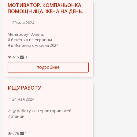
МОТИВАТОР. КОМПАНЬОНКА.
ПОМОЩНИЦА. ЖЕНА НА ДЕНЬ.
29 мая 2024
Меня зовут Алена.
Я беженка из Украины.
Я в Испании с Апреля 2024.
Имею большой жизненный опыт.
Умею решать сложные задачи и
415
3
находить выход в любых жизненных
подробнее
ситуациях.
Могу управлять небольшим бизнесом.
Буду эффективной на период создания
нового...
ИЩУ РАБОТУ
24 мая 2024
Ищу работу на территории всей
Испании
276
1