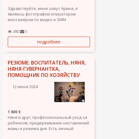
Здравствуйте, меня зовут Арина, я
являюсь фотографом оператором
монтажёром по видео и SMM
специалистом. На данный момент
подрабатываю, а так же учусь в grado
380
5
superior на Producción audiovisuales y
подробнее
espectáculos. Ищу работу на постоянную
основу чтобы создавать для вас фото/
видео контент
РЕЗЮМЕ: ВОСПИТАТЕЛЬ, НЯНЯ,
НЯНЯ-ГУВЕРНАНТКА,
ПОМОЩНИК ПО ХОЗЯЙСТВУ
12 июня 2024
1 800 €
Няня и друг, профессиональный уход за
ребенком, придерживание наставлений
мамы и режима дня. Есть личный
автомобиль.