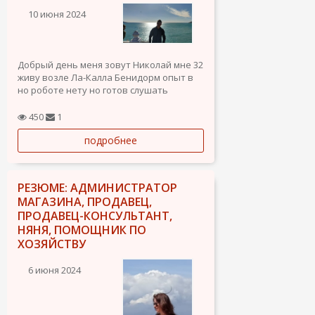
10 июня 2024
Добрый день меня зовут Николай мне 32
живу возле Ла-Калла Бенидорм опыт в
но роботе нету но готов слушать
внимательно ,переспрашивать и
обучаться...+380938704660;634116597
450
1
подробнее
РЕЗЮМЕ: АДМИНИСТРАТОР
МАГАЗИНА, ПРОДАВЕЦ,
ПРОДАВЕЦ-КОНСУЛЬТАНТ,
НЯНЯ, ПОМОЩНИК ПО
ХОЗЯЙСТВУ
6 июня 2024