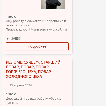
1 500 €
Ищу работу в Аликанте и Торревьехе и
их окрестностях!
Привет, друзья! Меня зовут Алексей, и я
ищу новые возможности в солнечных и
красивых городах Аликанте и
426
3
Торревьеха и его окрестностях!. У меня
подробнее
богатый опыт работы в нескольких
областях, и я готов вложить свои навыки
и...
РЕЗЮМЕ: СУ-ШЕФ, СТАРШИЙ
ПОВАР, ПОВАР, ПОВАР
ГОРЯЧЕГО ЦЕХА, ПОВАР
ХОЛОДНОГО ЦЕХА
23 апреля 2024
1 500 €
Девушка,21 год ищу работу, уборка,
кухня….