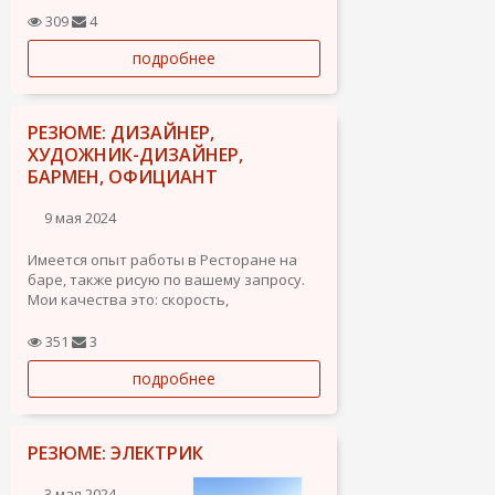
животных. Образование высшее,
309
4
документы на работу в порядке,
подробнее
имеется авто, проживаю в Кесаде.
РЕЗЮМЕ: ДИЗАЙНЕР,
ХУДОЖНИК-ДИЗАЙНЕР,
БАРМЕН, ОФИЦИАНТ
9 мая 2024
Имеется опыт работы в Ресторане на
баре, также рисую по вашему запросу.
Мои качества это: скорость,
многозадачность, организация
351
3
подробнее
РЕЗЮМЕ: ЭЛЕКТРИК
3 мая 2024