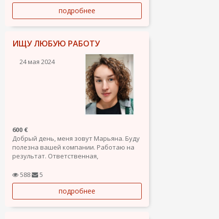
подробнее
ИЩУ ЛЮБУЮ РАБОТУ
24 мая 2024
600 €
Добрый день, меня зовут Марьяна. Буду
полезна вашей компании. Работаю на
результат. Ответственная,
пунктуальная, целеустремлённая. Я
живу в Аликанте (центр города),
588
5
Испания. Разрешение на работу
подробнее
имеется (по состоянию на 10.03.24). Ищу
любую работу в сфере готовки (стирка,
уборка),...