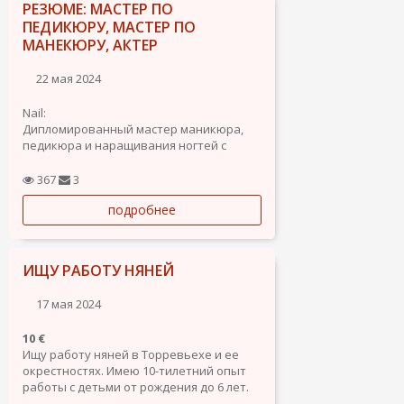
РЕЗЮМЕ: МАСТЕР ПО
ПЕДИКЮРУ, МАСТЕР ПО
МАНЕКЮРУ, АКТЕР
22 мая 2024
Nail:
Дипломированный мастер маникюра,
педикюра и наращивания ногтей с
опытом работы в салонах.
Обучалась в международной школе
367
3
"Vseya Rusi Nail Art" Татьяны Кашляевой
подробнее
(практикующий мастер и
международный тренер: регулярно
участвует с мастер-классами в США и
Европе,...
ИЩУ РАБОТУ НЯНЕЙ
17 мая 2024
10 €
Ищу работу няней в Торревьехе и ее
окрестностях. Имею 10-тилетний опыт
работы с детьми от рождения до 6 лет.
Очень люблю детей и домашних