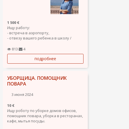
1 500 €
Ищу работу:
- встреча в аэропорту,
- отвезу вашего ребенка в школу /
секцию, займу ребенка спортом (курсы
детского фитнес тренера),
813
4
- возьму вашего питомца на передержку
подробнее
(имею диплом грумера),
- помощником грумера (отучилась, но не
работала),
- присмотр за вашей...
УБОРЩИЦА. ПОМОЩНИК
ПОВАРА
3 июня 2024
10 €
Ищу роботу по уборке домов офисов,
помощник повара, уборка в ресторанах,
кафе, мытья посуды.