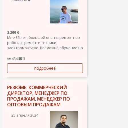
2 200 €
Мне 35 лет, большой опыт в ремонтных
работах, ремонте техники,
электромонтаже. Возможно обучение на
кондиционерщика (холодильщика).
Очень интересно направление
434
3
установки и обслуживания солнечных
подробнее
панелей и ветряков. Готов практически
к любой работе, считаю что всё
должно...
РЕЗЮМЕ: КОММЕРЧЕСКИЙ
ДИРЕКТОР, МЕНЕДЖЕР ПО
ПРОДАЖАМ, МЕНЕДЖЕР ПО
ОПТОВЫМ ПРОДАЖАМ
25 апреля 2024