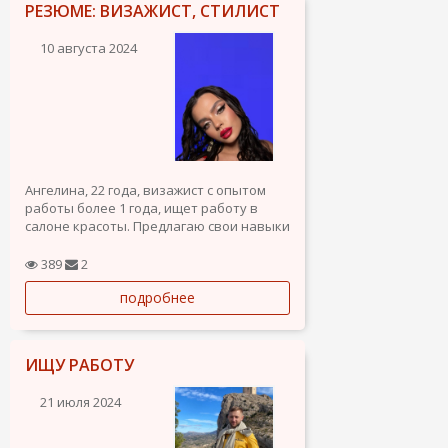
РЕЗЮМЕ: ВИЗАЖИСТ, СТИЛИСТ
10 августа 2024
Ангелина, 22 года, визажист с опытом
работы более 1 года, ищет работу в
салоне красоты. Предлагаю свои навыки
и знания в области макияжа:
389
2
- Дневной и вечерний макияж
подробнее
- Свадебный и праздничный макияж
- Макияж для фотосессий
- Коррекция и оформление бровей
ИЩУ РАБОТУ
21 июля 2024