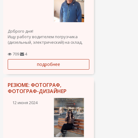
Доброго дня!
Ищу работу водителем погрузчика
(дизельный, электрический) на склад,
есть права. Имеется большой опыт
работы на складах класса А, работы в
709
4
складских учётных программах.
подробнее
РЕЗЮМЕ: ФОТОГРАФ,
ФОТОГРАФ-ДИЗАЙНЕР
12 июня 2024