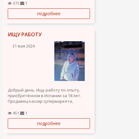
373
1
подробнее
ИЩУ РАБОТУ
31 мая 2024
Добрый день. Ищу работу по опыту,
приобретённом в Испании за 18 лет.
Продавец-кассир супермаркета,
официант ресторана, помощник повара.
Женщина русская, 40 лет. Образование
451
1
высшее экономическое.
подробнее