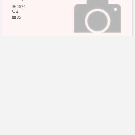
1874
4
35
РАБОТА НА СБОРЕ ФРУКТОВ
4.5 €
Нужны люди с документами для сбора абрикосов, нектарин.
Оплата по часам. Предоставляется жилье. Работа по
контракту, все официально.
График работы - полный рабочий день
Образование - любое
Опыт работы - любой
Пол - любой
подробнее
30 мая 2014
1620
1
14